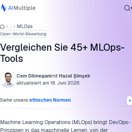
Welche Arten von MLOps-Lösungsanbietern gibt es?
...
MLOps
Agentische KI
Vergleichende Analyse: Wichtige Funktionen von MLOps-
Open-World-Bewertung
Cybersicherheit
Plattformen
Daten
Vergleichen Sie 45+ MLOps-
Welche verschiedenen Arten von MLOps-Tools gibt es?
Unternehmenssoftware
Tools
Dienstleistungen
Wichtige Datenmanagementlösungen
Modellierungslösungen
Cem Dilmegani
mit
Hazal Şimşek
aktualisiert am
18. Juni 2026
Operationalisierungslösungen
Kontaktieren
Siehe unsere
ethischen Normen
Kurzliste der End-to-End-MLOps-Plattformen
Weitere Kategorien im Zusammenhang mit MLOps
Machine Learning Operations (MLOps) bringt DevOps-
Diese Forschung zitieren
Prinzipien in das maschinelle Lernen, von der