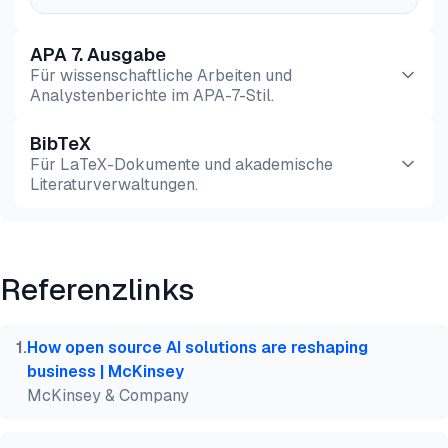
APA 7. Ausgabe
Für wissenschaftliche Arbeiten und
Analystenberichte im APA-7-Stil.
BibTeX
Vorschau
HTML
Kopieren
Für LaTeX-Dokumente und akademische
Literaturverwaltungen.
Vorschau
HTML
Kopieren
Referenzlinks
@misc{dilmegani2026,

  author = {Dilmegani, Cem and Şimşek, Hazal},

  title  = {{Vergleichen Sie 45+ MLOps-Tools}},

1
.
How open source AI solutions are reshaping
  year   = {2026},

business | McKinsey
  month  = jun,

McKinsey & Company
  howpublished    = {\url{https://aimultiple.com/ml
  note   = {AIMultiple. Abgerufen am 18. Juni 2026}
}