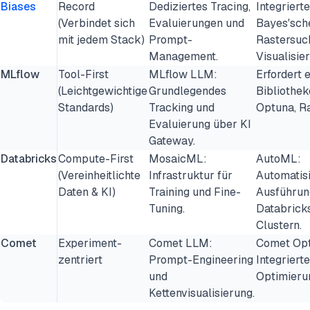
Biases
Record
Dediziertes Tracing,
Integrierte
(Verbindet sich
Evaluierungen und
Bayes'sch
mit jedem Stack)
Prompt-
Rastersuc
Management.
Visualisie
MLflow
Tool-First
MLflow LLM:
Erfordert 
(Leichtgewichtige
Grundlegendes
Bibliotheke
Standards)
Tracking und
Optuna, Ra
Evaluierung über KI
Gateway.
Databricks
Compute-First
MosaicML:
AutoML:
(Vereinheitlichte
Infrastruktur für
Automatisi
Daten & KI)
Training und Fine-
Ausführun
Tuning.
Databrick
Clustern.
Comet
Experiment-
Comet LLM:
Comet Opt
zentriert
Prompt-Engineering
Integrierte
und
Optimieru
Kettenvisualisierung.