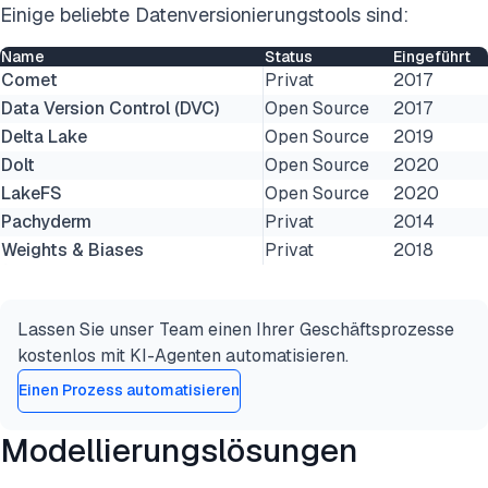
Einige beliebte Datenversionierungstools sind:
Name
Status
Eingeführt
Comet
Privat
2017
Data Version Control (DVC)
Open Source
2017
Delta Lake
Open Source
2019
Dolt
Open Source
2020
LakeFS
Open Source
2020
Pachyderm
Privat
2014
Weights & Biases
Privat
2018
Lassen Sie unser Team einen Ihrer Geschäftsprozesse
kostenlos mit KI-Agenten automatisieren.
Einen Prozess automatisieren
Modellierungslösungen