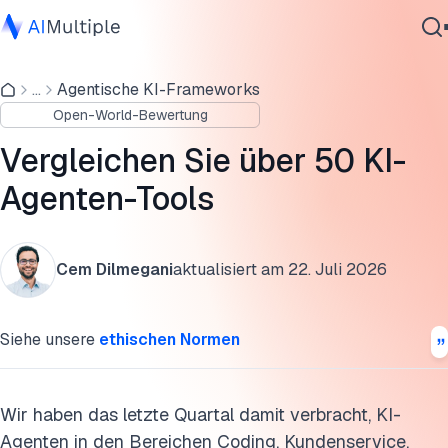
Was ist ein KI-Agent?
...
Agentische KI-Frameworks
Agentische KI
Fähigkeiten agentischer KI-Systeme
Open-World-Bewertung
Cybersicherheit
Diese Forschung zitieren
Daten
Vergleichen Sie über 50 KI-
Unternehmenssoftware
Agenten-Tools
Dienstleistungen
Cem Dilmegani
aktualisiert am
22. Juli 2026
Kontaktieren
Siehe unsere
ethischen Normen
Wir haben das letzte Quartal damit verbracht, KI-
Agenten in den Bereichen Coding, Kundenservice,