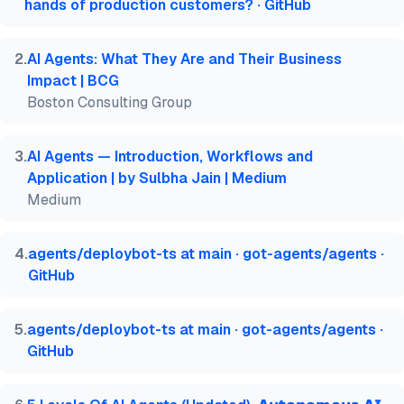
hands of production customers? · GitHub
  note   = {AIMultiple. Abgerufen am 22. Juli 2026}
}
2
.
AI Agents: What They Are and Their Business
Impact | BCG
Boston Consulting Group
3
.
AI Agents — Introduction, Workflows and
Application | by Sulbha Jain | Medium
Medium
4
.
agents/deploybot-ts at main · got-agents/agents ·
GitHub
5
.
agents/deploybot-ts at main · got-agents/agents ·
GitHub