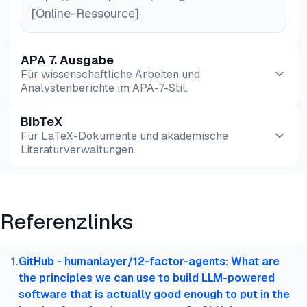
[Online-Ressource]
APA 7. Ausgabe
Für wissenschaftliche Arbeiten und
Analystenberichte im APA-7-Stil.
BibTeX
Vorschau
HTML
Kopieren
Für LaTeX-Dokumente und akademische
Literaturverwaltungen.
Vorschau
HTML
Kopieren
Referenzlinks
@misc{dilmegani2026,

  author = {Dilmegani, Cem},

  title  = {{Vergleichen Sie über 50 KI-Agenten-Too
1
.
GitHub - humanlayer/12-factor-agents: What are
  year   = {2026},

the principles we can use to build LLM-powered
  month  = jul,

software that is actually good enough to put in the
  howpublished    = {\url{https://aimultiple.com/ai