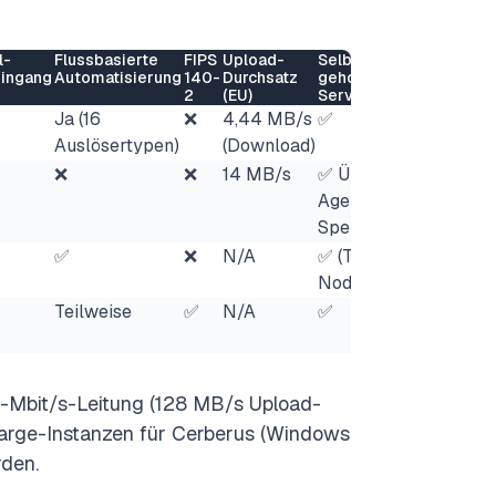
l-
Flussbasierte
FIPS
Upload-
Selbst
ingang
Automatisierung
140-
Durchsatz
gehosteter
2
(EU)
Server
Ja (16
❌
4,44 MB/s
✅
Auslösertypen)
(Download)
❌
❌
14 MB/s
✅ Über
Agent (nur
Speicher)
✅
❌
N/A
✅ (Thru
Nodes)
Teilweise
✅
N/A
✅
-Mbit/s-Leitung (128 MB/s Upload-
xlarge-Instanzen für Cerberus (Windows
rden.