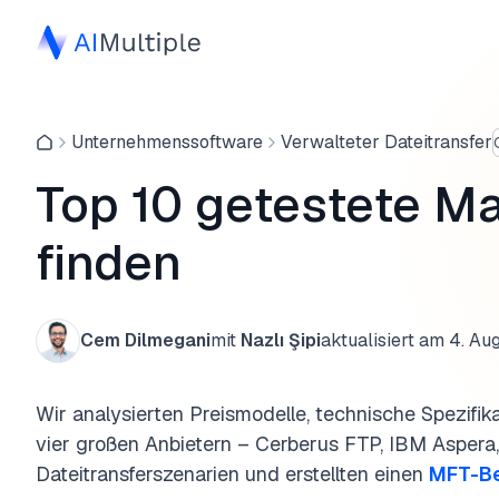
Unternehmenssoftware
Verwalteter Dateitransfer
Top 10 getestete Ma
finden
Cem Dilmegani
mit
Nazlı Şipi
aktualisiert am
4. Au
Wir analysierten Preismodelle, technische Spezifi
vier großen Anbietern – Cerberus FTP, IBM Aspera
Dateitransferszenarien und erstellten einen
MFT-B