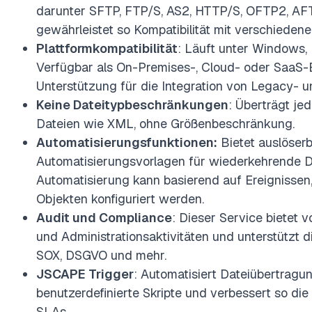
darunter SFTP, FTP/S, AS2, HTTP/S, OFTP2, AF
gewährleistet so Kompatibilität mit verschieden
Plattformkompatibilität
: Läuft unter Windows,
Verfügbar als On-Premises-, Cloud- oder SaaS-B
Unterstützung für die Integration von Legacy- un
Keine Dateitypbeschränkungen
: Überträgt jed
Dateien wie XML, ohne Größenbeschränkung.
Automatisierungsfunktionen:
Bietet auslöser
Automatisierungsvorlagen für wiederkehrende D
Automatisierung kann basierend auf Ereignissen
Objekten konfiguriert werden.
Audit und Compliance
: Dieser Service bietet v
und Administrationsaktivitäten und unterstützt 
SOX, DSGVO und mehr.
JSCAPE Trigger
: Automatisiert Dateiübertrag
benutzerdefinierte Skripte und verbessert so die 
SLAs.