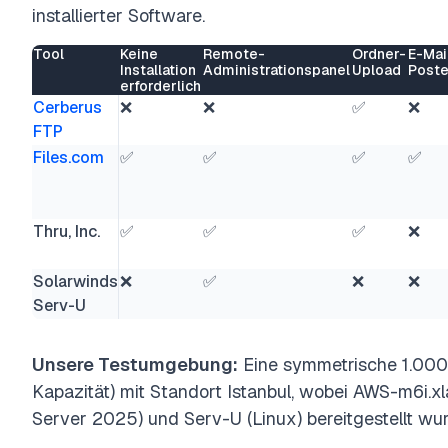
installierter Software.
Tool
Keine
Remote-
Ordner-
E-Mai
Installation
Administrationspanel
Upload
Poste
erforderlich
Cerberus
❌
❌
✅
❌
FTP
Files.com
✅
✅
✅
✅
Thru, Inc.
✅
✅
✅
❌
Solarwinds
❌
✅
❌
❌
Serv-U
Unsere Testumgebung:
Eine symmetrische 1.000
Kapazität) mit Standort Istanbul, wobei AWS-m6i.
Server 2025) und Serv-U (Linux) bereitgestellt wu