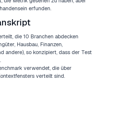
, die Metrik gesehen zu haben, aber
rhandensein erfunden.
anskript
verteilt, die 10 Branchen abdecken
umgüter, Hausbau, Finanzen,
andere), so konzipiert, dass der Test
.
enchmark verwendet, die über
textfensters verteilt sind.