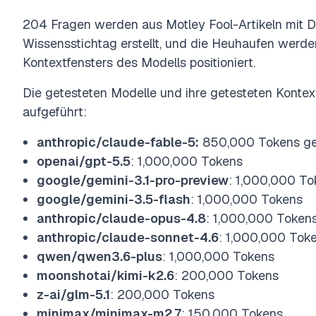
204 Fragen werden aus Motley Fool-Artikeln mit
Wissensstichtag erstellt, und die Heuhaufen werden
Kontextfensters des Modells positioniert.
Die getesteten Modelle und ihre getesteten Kontex
aufgeführt:
anthropic/claude-fable-5:
850,000 Tokens ge
openai/gpt-5.5
: 1,000,000 Tokens
google/gemini-3.1-pro-preview
: 1,000,000 To
google/gemini-3.5-flash
: 1,000,000 Tokens
anthropic/claude-opus-4.8
: 1,000,000 Token
anthropic/claude-sonnet-4.6
: 1,000,000 Tok
qwen/qwen3.6-plus
: 1,000,000 Tokens
moonshotai/kimi-k2.6
: 200,000 Tokens
z-ai/glm-5.1
: 200,000 Tokens
minimax/minimax-m2.7
: 150,000 Tokens