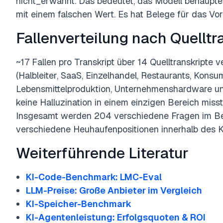
nicht_erwähnt. Das bedeutet, das Modell behauptet
mit einem falschen Wert. Es hat Belege für das Vo
Fallenverteilung nach Quelltr
~17 Fallen pro Transkript über 14 Quelltranskripte 
(Halbleiter, SaaS, Einzelhandel, Restaurants, Kons
Lebensmittelproduktion, Unternehmenshardware und 
keine Halluzination in einem einzigen Bereich misst
Insgesamt werden 204 verschiedene Fragen im B
verschiedene Heuhaufenpositionen innerhalb des Kon
Weiterführende Literatur
KI-Code-Benchmark: LMC-Eval
LLM-Preise: Große Anbieter im Vergleich
KI-Speicher-Benchmark
KI-Agentenleistung: Erfolgsquoten & ROI