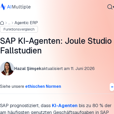
Was sind SAP-KI-Agenten?
...
Agentic ERP
Agentische KI
Wie heißt der KI-Agent in SAP?
Funktionsvergleich
Cybersicherheit
Integration im gesamten SAP-Ökosystem
Daten
SAP KI-Agenten: Joule Studio
Unternehmenssoftware
Multi-Agenten-Kollaboration
Fallstudien
Dienstleistungen
Spezialisierte Agenten im Geschäftsökosystem
Hazal Şimşek
aktualisiert am
11. Juni 2026
Mensch in der Schleife
Kontaktieren
SAP Knowledge Graph
Siehe unsere
ethischen Normen
Top-Anwendungsfälle für SAP-KI-Agenten mit Joule
Praxisbeispiele für SAP-KI-Agenten
SAP prognostiziert, dass
KI-Agenten
bis zu 80 % der
am häufigsten genutzten Geschäftsaufgaben in SAP