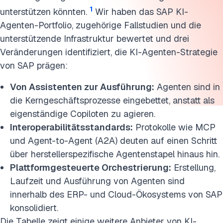
Weitere Anbieter von KI-Agenten für SAP
1
unterstützen könnten.
Wir haben das SAP KI-
Gibt es ein KI-Tool für SAP?
Agenten-Portfolio, zugehörige Fallstudien und die
unterstützende Infrastruktur bewertet und drei
FAQs
Veränderungen identifiziert, die KI-Agenten-Strategie
von SAP prägen:
Weiterführende Artikel
Von Assistenten zur Ausführung:
Agenten sind in
Diese Forschung zitieren
die Kerngeschäftsprozesse eingebettet, anstatt als
eigenständige Copiloten zu agieren.
Interoperabilitätsstandards:
Protokolle wie MCP
und Agent-to-Agent (A2A) deuten auf einen Schritt
über herstellerspezifische Agentenstapel hinaus hin.
Plattformgesteuerte Orchestrierung:
Erstellung,
Laufzeit und Ausführung von Agenten sind
innerhalb des ERP- und Cloud-Ökosystems von SAP
konsolidiert.
Die Tabelle zeigt einige weitere Anbieter von KI-