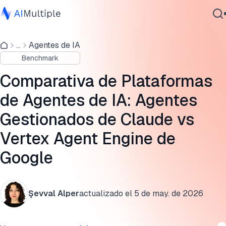
Resultados de la comparativa de plataformas de agentes d
IA
...
Agentes de IA
IA agencial
Benchmark
Ciberseguridad
Capacidades específicas del entorno
Datos
Comparativa de Plataformas
Plataformas de agentes de IA
Software empresarial
de Agentes de IA: Agentes
Servicios
Metodología
Gestionados de Claude vs
¿Qué es una plataforma de agente gestionado?
Vertex Agent Engine de
El conjunto de tareas
Contáctanos
Google
Pruebas de estrés específicas del entorno
Şevval Alper
actualizado el
5 de may. de 2026
LLM como juez para puntuación de comportamiento
Puntuación