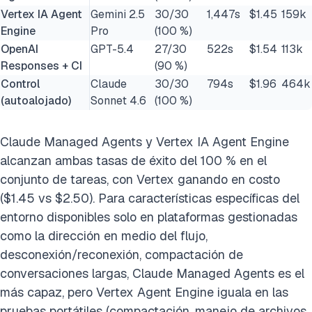
Vertex IA Agent
Gemini 2.5
30/30
1,447s
$1.45
159k
Engine
Pro
(100 %)
OpenAI
GPT-5.4
27/30
522s
$1.54
113k
Responses + CI
(90 %)
Control
Claude
30/30
794s
$1.96
464k
(autoalojado)
Sonnet 4
.6
(100 %)
Claude Managed Agents y Vertex IA Agent Engine
alcanzan ambas tasas de éxito del 100 % en el
conjunto de tareas, con Vertex ganando en costo
($1.45 vs $2.50). Para características específicas del
entorno disponibles solo en plataformas gestionadas
como la dirección en medio del flujo,
desconexión/reconexión, compactación de
conversaciones largas, Claude Managed Agents es el
más capaz, pero Vertex Agent Engine iguala en las
pruebas portátiles (compactación, manejo de archivos