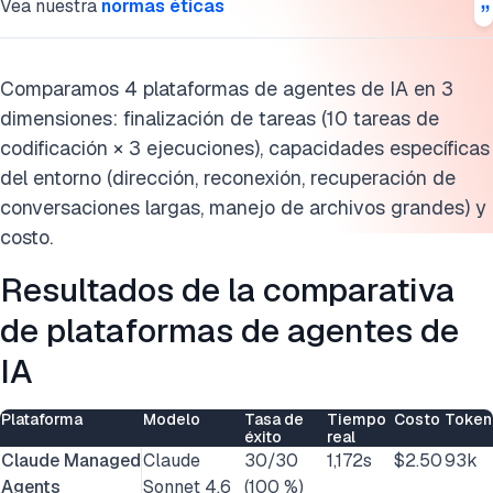
Vea nuestra
normas éticas
Consideraciones de equidad y limitaciones conocidas
Características comunes a todas las plataformas de
Comparamos 4 plataformas de agentes de IA en 3
agentes de IA
dimensiones: finalización de tareas (10 tareas de
codificación × 3 ejecuciones), capacidades específicas
Cita esta investigación
del entorno (dirección, reconexión, recuperación de
conversaciones largas, manejo de archivos grandes) y
costo.
Resultados de la comparativa
de plataformas de agentes de
IA
Plataforma
Modelo
Tasa de
Tiempo
Costo
Token
éxito
real
Claude Managed
Claude
30/30
1,172s
$2.50
93k
Agents
Sonnet 4
.6
(100 %)