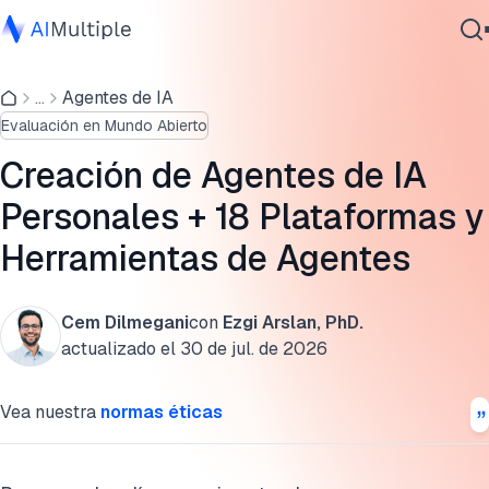
1. Crea tu propio agente con herramientas de
automatización sin código
...
Agentes de IA
IA agencial
Evaluación en Mundo Abierto
Ciberseguridad
La epifanía: Descubrir la verdadera autonomía de la IA
Datos
personal
Creación de Agentes de IA
Software empresarial
Personales + 18 Plataformas y
2. Crea tu propio agente con MCP
Servicios
Herramientas de Agentes
3. Utiliza plataformas/herramientas de agentes (para no
constructores)
Cem Dilmegani
con
Ezgi Arslan, PhD.
Contáctanos
Cita esta investigación
actualizado el
30 de jul. de 2026
Vea nuestra
normas éticas