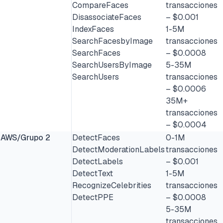
CompareFaces
transacciones
DisassociateFaces
– $0.001
IndexFaces
1-5M
SearchFacesbyImage
transacciones
SearchFaces
– $0.0008
SearchUsersByImage
5-35M
SearchUsers
transacciones
– $0.0006
35M+
transacciones
– $0.0004
AWS/Grupo 2
DetectFaces
0-1M
DetectModerationLabels
transacciones
DetectLabels
– $0.001
DetectText
1-5M
RecognizeCelebrities
transacciones
DetectPPE
– $0.0008
5-35M
transacciones