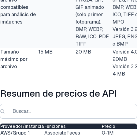
compatibles
GIF animado
BMP, WEB
para análisis de
(solo primer
ICO, TIFF 
imágenes
fotograma),
MPO
BMP, WEBP,
Versión 3.
RAW, ICO, PDF,
JPEG, PNG
TIFF
o BMP
Tamaño
15 MB
20 MB
Versión 4.
máximo por
20MB
archivo
Versión 3.
4 MB
Resumen de precios de API
Proveedor/Instancia
Funciones
Precio
AWS/Grupo 1
AssociateFaces
0-1M