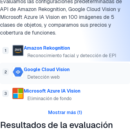
Evaluamos las configuraciones predeterminadas de
Computación edge en el reconocimiento de imágenes
API de Amazon Rekognition, Google Cloud Vision y
Transformadores de visión en el reconocimiento de
Microsoft Azure IA Vision en 100 imágenes de 5
imágenes
clases de objetos, y comparamos sus precios y
cobertura de funciones.
Casos de uso del software de reconocimiento de imágenes
Limitaciones de la tecnología de reconocimiento de
Amazon Rekognition
1
imágenes
Reconocimiento facial y detección de EPI
Preguntas frecuentes
Google Cloud Vision
2
Detección web
Cita este benchmark
Microsoft Azure IA Vision
3
Eliminación de fondo
Mostrar más
(
1
)
Resultados de la evaluación