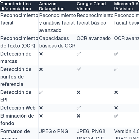
Característica
Amazon
Google Cloud
Microsoft A
diferenciadora
Rekognition
Vision
IA Vision
Reconocimiento
Reconocimiento
Reconocimiento
Reconocim
facial
y análisis facial
facial básico
facial bás
avanzado
Reconocimiento
Capacidades
OCR avanzado
OCR avan
de texto (OCR)
básicas de OCR
Detección de
❌
✅
✅
marcas
Detección de
❌
✅
✅
puntos de
referencia
Detección de
✅
❌
❌
EPI
Detección Web
❌
✅
❌
Eliminación de
❌
❌
✅
fondo
Formatos de
JPEG o PNG
JPEG, PNG8,
Versión 4.
archivo
PNG24, GIF,
JPEG, PNG,