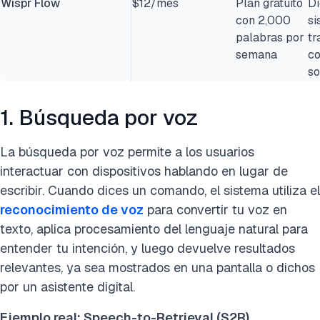
Wispr Flow
$12/mes
Plan gratuito
Di
con 2,000
si
palabras por
tr
semana
co
so
1. Búsqueda por voz
La búsqueda por voz permite a los usuarios
interactuar con dispositivos hablando en lugar de
escribir. Cuando dices un comando, el sistema utiliza el
reconocimiento de voz
para convertir tu voz en
texto, aplica procesamiento del lenguaje natural para
entender tu intención, y luego devuelve resultados
relevantes, ya sea mostrados en una pantalla o dichos
por un asistente digital.
Ejemplo real: Speech-to-Retrieval (S2R)