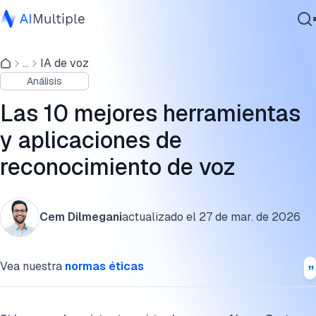
Las 10 mejores herramientas de reconocimiento de voz
...
IA de voz
IA agencial
1. Búsqueda por voz
Análisis
Ciberseguridad
2. Voz a texto
Datos
Las 10 mejores herramientas
Software empresarial
3. Comandos de voz para dispositivos domésticos
y aplicaciones de
Servicios
inteligentes
reconocimiento de voz
4. Biometría de voz para seguridad
5. Servicio al cliente
Contáctanos
Cem Dilmegani
actualizado el
27 de mar. de 2026
6. Automoción
Vea nuestra
normas éticas
7. Educación y ámbito académico
8. Salud