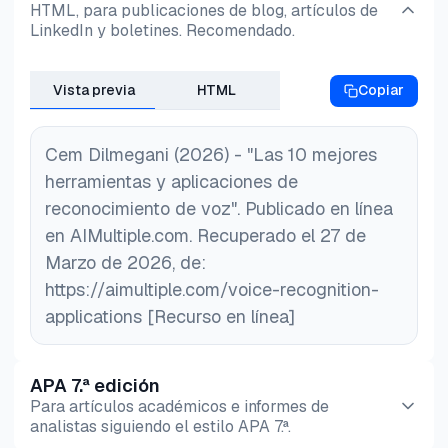
HTML, para publicaciones de blog, artículos de
texto, eliminando la necesidad de escribir
LinkedIn y boletines. Recomendado.
manualmente y permitiendo la productividad
manos gratis a través del acceso por voz y
Vista previa
HTML
Copiar
comandos de texto en varios dispositivos,
incluidos los sistemas Windows.
Cem Dilmegani (2026) - "Las 10 mejores
herramientas y aplicaciones de
reconocimiento de voz". Publicado en línea
en AIMultiple.com. Recuperado el 27 de
Marzo de 2026, de:
https://aimultiple.com/voice-recognition-
applications [Recurso en línea]
APA 7.ª edición
Para artículos académicos e informes de
analistas siguiendo el estilo APA 7.ª.