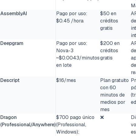
M
AssemblyAI
Pago por uso:
$50 en
AP
$0.45 /hora
créditos
de
gratis
in
in
Deepgram
Pago por uso:
$200 en
AP
Nova-3
créditos
de
~$0.0043/minutos
gratis
ap
en lote
de
re
Descript
$16/mes
Plan gratuito
Pr
con 60
pó
minutos de
(t
medios por
ed
mes
Dragon
$700 pago único
❌
Di
(Professional/Anywhere)
(Professional,
vo
Windows);
es