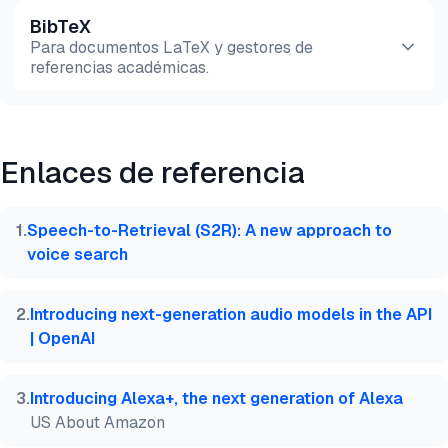
BibTeX
Vista previa
HTML
Copiar
Para documentos LaTeX y gestores de
referencias académicas.
Vista previa
HTML
Copiar
Enlaces de referencia
@misc{dilmegani2026,

  author = {Dilmegani, Cem},

  title  = {{Las 10 mejores herramientas y aplicac
1
.
​​Speech-to-Retrieval (S2R): A new approach to
  year   = {2026},

voice search
  month  = mar,

  howpublished    = {\url{https://aimultiple.com/v
  note   = {AIMultiple. Recuperado el 27 de Marzo d
2
.
Introducing next-generation audio models in the API
}
| OpenAI
3
.
Introducing Alexa+, the next generation of Alexa
US About Amazon