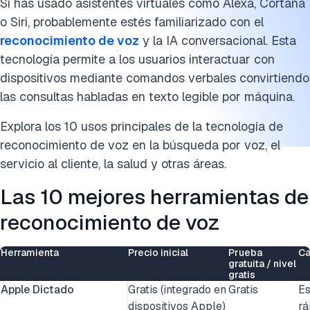
Si has usado asistentes virtuales como Alexa, Cortana
9. Tecnología legal
o Siri, probablemente estés familiarizado con el
reconocimiento de voz
y la IA conversacional. Esta
10. Experiencias de voz multimodales
tecnología permite a los usuarios interactuar con
dispositivos mediante comandos verbales convirtiendo
Preguntas frecuentes
las consultas habladas en texto legible por máquina.
Cita esta investigación
Explora los 10 usos principales de la tecnología de
reconocimiento de voz en la búsqueda por voz, el
servicio al cliente, la salud y otras áreas.
Las 10 mejores herramientas de
reconocimiento de voz
Herramienta
Precio inicial
Prueba
Ca
gratuita / nivel
gratis
Apple Dictado
Gratis (integrado en
Gratis
Es
dispositivos Apple)
rá