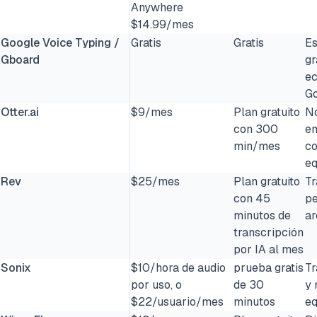
Anywhere
$14.99/mes
Google Voice Typing /
Gratis
Gratis
Es
Gboard
gr
ec
G
Otter.ai
$9/mes
Plan gratuito
No
con 300
en
min/mes
co
eq
Rev
$25/mes
Plan gratuito
Tr
con 45
pe
minutos de
ar
transcripción
por IA al mes
Sonix
$10/hora de audio
prueba gratis
Tr
por uso, o
de 30
y 
$22/usuario/mes
minutos
eq