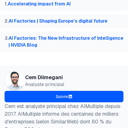
  title  = {{Top 9 entreprises d'infrastructure IA 
consommation et un refroidissement optimisé, aide
1
.
Accelerating impact from AI
distribution.
  year   = {2026},

à réduire les coûts et à prolonger la durée de vie
  month  = jun,

Les outils de surveillance suivent les
du système.
  howpublished    = {\url{https://aimultiple.com/ai
2
.
AI Factories | Shaping Europe’s digital future
performances du modèle et détectent les dérives.
  note   = {AIMultiple. Consulté le 5 Juin 2026}

}
3
.
AI Factories: The New Infrastructure of Intelligence
| NVIDIA Blog
Cem Dilmegani
Analyste principal
Suivre
Cem est analyste principal chez AIMultiple depuis
2017. AIMultiple informe des centaines de milliers
d'entreprises (selon SimilarWeb) dont 60 % du