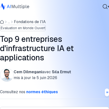
Composants clés de l'infrastructure IA pour les entreprises
...
Fondations de l'IA
IA agentique
Applications IA générales que vous pouvez construire ave
Évaluation en Monde Ouvert
cybersécurité
la bonne infrastructure IA
Données
Top 9 entreprises
Applications spécifiques au domaine
Logiciel d'entreprise
d'infrastructure IA et
Services
Applications dans le monde physique
applications
FAQ
Cem Dilmegani
avec
Sıla Ermut
Citer cette recherche
Contactez-nous
mis à jour le
5 juin 2026
Consultez nos
normes éthiques