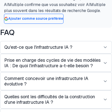
AIMultiple confirme que vous souhaitez voir AIMultiple
plus souvent dans les résultats de recherche Google.
Ajouter comme source préférée
FAQ
Qu'est-ce que l'infrastructure IA ?
Prise en charge des cycles de vie des modèles
L'infrastructure IA fait référence aux systèmes et
IA : De quoi l'infrastructure a-t-elle besoin ?
technologies de base qui permettent le
développement et le déploiement de solutions IA.
Comment concevoir une infrastructure IA
Un flux de travail IA complet inclut plus que
évolutive ?
Elle se compose de trois composants principaux :
l'infrastructure. Voici les étapes clés qui
le calcul, qui fournit la puissance de traitement
soutiennent l'infrastructure IA :
Quelles sont les difficultés de la construction
Évolutivité et flexibilité :
Les charges de travail
(par exemple, les GPU, les TPU) nécessaire pour
1. Ingestion de données
d'une infrastructure IA ?
IA génèrent des volumes croissants de données et
entraîner et exécuter des modèles IA ; les
La collecte de données de haute qualité est la
nécessitent une capacité de calcul croissante.