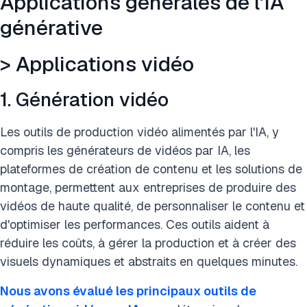
Applications générales de l'IA
générative
> Applications marketing
> Applications RH
> Applications vidéo
> Applications chaîne d'approvisionnement et achats
1. Génération vidéo
> Applications juridiques
Les outils de production vidéo alimentés par l'IA, y
> Applications commerciales
compris les générateurs de vidéos par IA, les
plateformes de création de contenu et les solutions de
> Applications d'audit
montage, permettent aux entreprises de produire des
vidéos de haute qualité, de personnaliser le contenu et
> Applications Recherche et Développement (R&D)
d'optimiser les performances. Ces outils aident à
> Applications de productivité et d'automatisation
réduire les coûts, à gérer la production et à créer des
visuels dynamiques et abstraits en quelques minutes.
Résumé des applications d'IA générative avec cas d'usage
et exemples
Nous avons évalué les principaux outils de