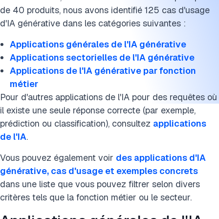
> Applications dans l'éducation
de 40 produits, nous avons identifié 125 cas d'usage
> Applications dans la mode
d'IA générative dans les catégories suivantes :
> Applications bancaires
Applications générales de l'IA générative
Applications sectorielles de l'IA générative
> Applications dans le jeu vidéo
Applications de l'IA générative par fonction
métier
> Applications dans le voyage
Pour d'autres applications de l'IA pour des requêtes où
> Applications dans le commerce de détail
il existe une seule réponse correcte (par exemple,
prédiction ou classification), consultez
applications
> Applications dans l'assurance
de l'IA
.
> Applications dans la fabrication
Vous pouvez également voir
des applications d'IA
générative, cas d'usage et exemples concrets
Applications de l'IA générative par fonction métier
dans une liste que vous pouvez filtrer selon divers
> Applications dans le service client
critères tels que la fonction métier ou le secteur.
> Applications financières