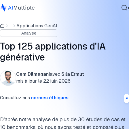
Applications générales de l'IA générative
...
Applications GenAI
IA agentique
> Applications vidéo
Analyse
cybersécurité
> Applications image
Données
Top 125 applications d'IA
Logiciel d'entreprise
> Applications audio
générative
Services
> Applications textuelles
Cem Dilmegani
avec
Sıla Ermut
> Applications basées sur le code
mis à jour le
22 juin 2026
Contactez-nous
> Autres applications
Consultez nos
normes éthiques
Applications sectorielles de l'IA générative
> Applications dans la santé
D'après notre analyse de plus de 30 études de cas et
10 benchmarks, où nous avons testé et comparé plus