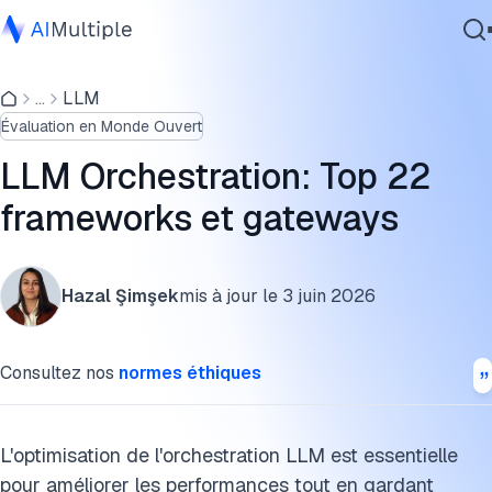
Qu'est-ce que l'orchestration dans LLM ?
...
LLM
IA agentique
Quelle est la meilleure plateforme pour l'orchestration LL
Évaluation en Monde Ouvert
cybersécurité
?
Données
LLM Orchestration: Top 22
1. Plateformes basées sur des gateways
Logiciel d'entreprise
frameworks et gateways
Services
2. Frameworks pour développeurs
Comment choisir le bon framework d'orchestration LLM ?
Hazal Şimşek
mis à jour le
3 juin 2026
Comment fonctionnent les outils d'orchestration LLM ?
Contactez-nous
Consultez nos
normes éthiques
Pourquoi l'orchestration LLM est-elle importante dans les
applications en temps réel ?
4 meilleures pratiques d'orchestration LLM
L'optimisation de l'orchestration LLM est essentielle
pour améliorer les performances tout en gardant