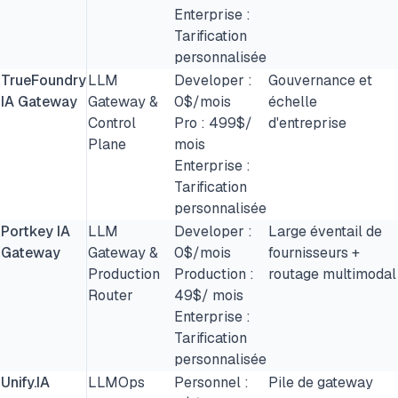
Enterprise :
Tarification
personnalisée
TrueFoundry
LLM
Developer :
Gouvernance et
IA Gateway
Gateway &
0$/mois
échelle
Control
Pro : 499$/
d'entreprise
Plane
mois
Enterprise :
Tarification
personnalisée
Portkey IA
LLM
Developer :
Large éventail de
Gateway
Gateway &
0$/mois
fournisseurs +
Production
Production :
routage multimodal
Router
49$/ mois
Enterprise :
Tarification
personnalisée
Unify.IA
LLMOps
Personnel :
Pile de gateway