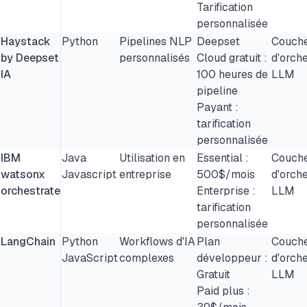
Tarification
personnalisée
Haystack
Python
Pipelines NLP
Deepset
Couch
by Deepset
personnalisés
Cloud gratuit :
d'orche
IA
100 heures de
LLM
pipeline
Payant :
tarification
personnalisée
IBM
Java
Utilisation en
Essential :
Couch
watsonx
Javascript
entreprise
500$/mois
d'orche
orchestrate
Enterprise :
LLM
tarification
personnalisée
LangChain
Python
Workflows d'IA
Plan
Couch
JavaScript
complexes
développeur :
d'orche
Gratuit
LLM
Paid plus :