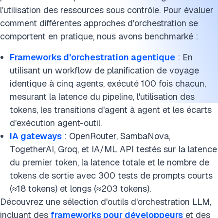
4 défis d'orchestration LLM et stratégies d'atténuation
l'utilisation des ressources sous contrôle. Pour évaluer
comment différentes approches d'orchestration se
L'orchestration est-elle un composant clé de LLM ?
comportent en pratique, nous avons benchmarké :
FAQ
Frameworks d'orchestration agentique
: En
Lectures complémentaires
utilisant un workflow de planification de voyage
identique à cinq agents, exécuté 100 fois chacun,
Citer cette recherche
mesurant la latence du pipeline, l'utilisation des
tokens, les transitions d'agent à agent et les écarts
d'exécution agent-outil.
IA gateways
: OpenRouter, SambaNova,
TogetherAI, Groq, et IA/ML
API
testés sur la latence
du premier token, la latence totale et le nombre de
tokens de sortie avec 300 tests de prompts courts
(≈18 tokens) et longs (≈203 tokens).
Découvrez une sélection d'outils d'orchestration LLM,
incluant des
frameworks pour développeurs
et des