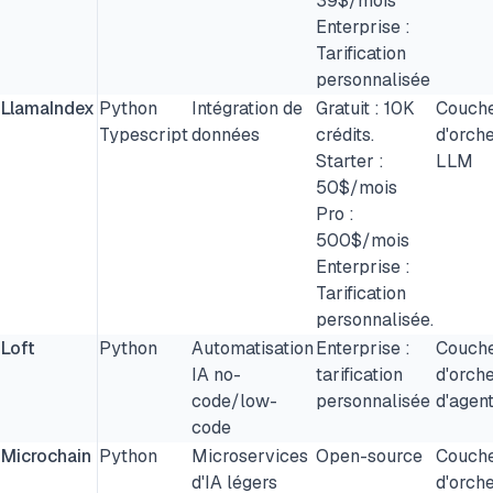
39$/mois
Enterprise :
Tarification
personnalisée
LlamaIndex
Python
Intégration de
Gratuit : 10K
Couch
Typescript
données
crédits.
d'orche
Starter :
LLM
50$/mois
Pro :
500$/mois
Enterprise :
Tarification
personnalisée.
Loft
Python
Automatisation
Enterprise :
Couch
IA no-
tarification
d'orche
code/low-
personnalisée
d'agen
code
Microchain
Python
Microservices
Open-source
Couch
d'IA légers
d'orche