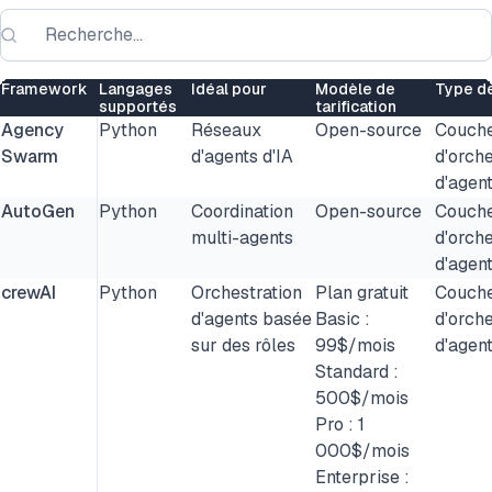
Framework
Langages
Idéal pour
Modèle de
Type d
supportés
tarification
Agency
Python
Réseaux
Open-source
Couch
Swarm
d'agents d'IA
d'orche
d'agen
AutoGen
Python
Coordination
Open-source
Couch
multi-agents
d'orche
d'agen
crewAI
Python
Orchestration
Plan gratuit
Couch
d'agents basée
Basic :
d'orche
sur des rôles
99$/mois
d'agen
Standard :
500$/mois
Pro : 1
000$/mois
Enterprise :