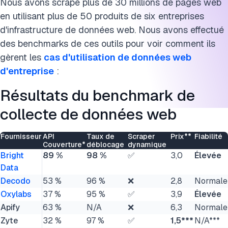
Nous avons scrapé plus de 30 millions de pages web
Citer cette recherche
en utilisant plus de 50 produits de six entreprises
d'infrastructure de données web. Nous avons effectué
des benchmarks de ces outils pour voir comment ils
gèrent les
cas d'utilisation de données web
d'entreprise
:
Résultats du benchmark de
collecte de données web
Fournisseur
API
Taux de
Scraper
Prix**
Fiabilité
Couverture*
déblocage
dynamique
Bright
89 %
98 %
✅
3,0
Élevée
Data
Decodo
53 %
96 %
❌
2,8
Normale
Oxylabs
37 %
95 %
✅
3,9
Élevée
Apify
63 %
N/A
❌
6,3
Normale
Zyte
32 %
97 %
✅
1,5***
N/A***