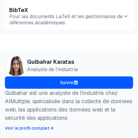
BibTeX
Aperçu
HTML
Copier
Pour les documents LaTeX et les gestionnaires de
références académiques.
Aperçu
HTML
Copier
@misc{karatas2026,

Gulbahar Karatas
  author = {Karatas, Gulbahar},

Analyste de l'industrie
  title  = {{Top 5 des extensions Chrome gratuites 
  year   = {2026},

Suivre
  month  = aug,

  howpublished    = {\url{https://aimultiple.com/we
Gülbahar est une analyste de l'industrie chez
  note   = {AIMultiple. Consulté le 4 Août 2026}

AIMultiple, spécialisée dans la collecte de données
}
web, les applications des données web et la
sécurité des applications.
Voir le profil complet