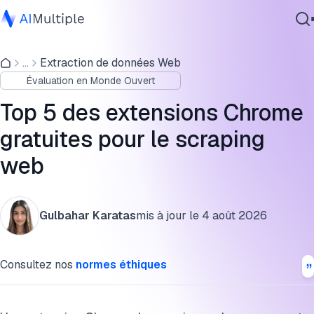
Comparaison rapide des meilleures extensions de scraping
Chrome
...
Extraction de données Web
IA agentique
Évaluation en Monde Ouvert
cybersécurité
Meilleures extensions Chrome de scraping web gratuites
Données
Top 5 des extensions Chrome
FAQ
Logiciel d'entreprise
gratuites pour le scraping
Services
Citer cette recherche
web
Contactez-nous
Gulbahar Karatas
mis à jour le
4 août 2026
Consultez nos
normes éthiques