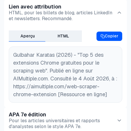
Lien avec attribution
au scraping lorsque votre ordinateur est hors ligne.
HTML, pour les billets de blog, articles LinkedIn
et newsletters. Recommandé.
Aperçu
HTML
Copier
Gulbahar Karatas (2026) - "Top 5 des
extensions Chrome gratuites pour le
scraping web". Publié en ligne sur
AIMultiple.com. Consulté le 4 Août 2026, à :
https://aimultiple.com/web-scraper-
chrome-extension [Ressource en ligne]
APA 7e édition
Pour les articles universitaires et rapports
d'analystes selon le style APA 7e.