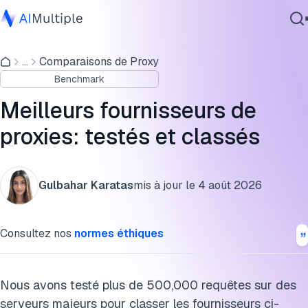
Comparaison rapide des meilleurs services de proxy
...
Comparaisons de Proxy
IA agentique
Résultats du benchmark des serveurs proxy
Benchmark
cybersécurité
Combien coûte un proxy ?
Données
Meilleurs fournisseurs de
Logiciel d'entreprise
Meilleurs sites et fournisseurs de proxy
proxies: testés et classés
Services
Méthodologie du benchmark des serveurs proxy
Gulbahar Karatas
mis à jour le
4 août 2026
Qu'est-ce qu'un fournisseur de proxy ?
Contactez-nous
Proxy vs VPN
Consultez nos
normes éthiques
Guide d'achat de proxy
FAQ
Nous avons testé plus de 500,000 requêtes sur des
serveurs majeurs pour classer les fournisseurs ci-