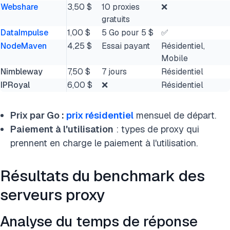
Webshare
3,50 $
10 proxies
❌
gratuits
DataImpulse
1,00 $
5 Go pour 5 $
✅
NodeMaven
4,25 $
Essai payant
Résidentiel,
Mobile
Nimbleway
7,50 $
7 jours
Résidentiel
IPRoyal
6,00 $
❌
Résidentiel
Prix par Go :
prix résidentiel
mensuel de départ.
Paiement à l'utilisation
: types de proxy qui
prennent en charge le paiement à l'utilisation.
Résultats du benchmark des
serveurs proxy
Analyse du temps de réponse