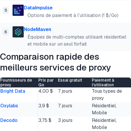
DataImpulse
5
Options de paiement à l'utilisation (1 $/Go)
NodeMaven
6
Équipes de multi-comptes utilisant résidentiel
et mobile sur un seul forfait
Comparaison rapide des
meilleurs services de proxy
Fournisseurs de
Prix par
Essai gratuit
Paiement à
proxy
Go
l'utilisation
Bright Data
4,00 $
7 jours
Tous types de
proxy
Oxylabs
3,9 $
7 jours
Résidentiel,
Mobile
Decodo
3,75 $
3 jours
Résidentiel,
Mobile