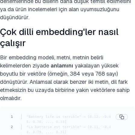
derlemlerinde bu dillerin daha düşük temsil edilmesini
ya da ürün incelemeleri için alan uyumsuzluğunu
düşündürür.
Çok dilli embedding'ler nasıl
çalışır
Bir embedding modeli, metni, metnin belirli
kelimelerden ziyade
anlamını
yakalayan yüksek
boyutlu bir vektöre (örneğin, 384 veya 768 sayı)
dönüştürür. Anlamsal olarak benzer iki metin, dil fark
etmeksizin bu uzayda birbirine yakın vektörlere sahip
olmalıdır.
1
"Battery life is terrible" → [0.12, -0.4
5, 0.78, ..., 0.33]
2
"La batterie est terrible" → [0.11, -0.4
4, 0.79, ..., 0.31]