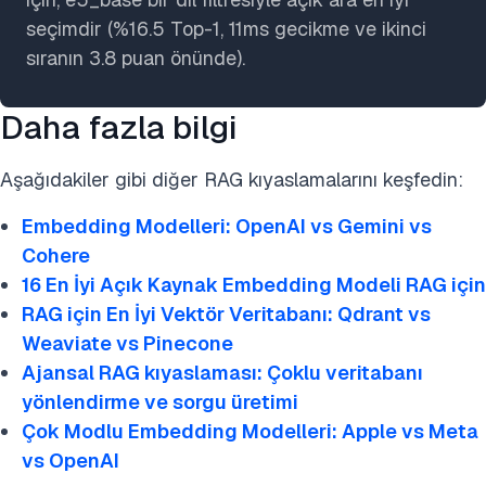
seçimdir (%16.5 Top-1, 11ms gecikme ve ikinci
sıranın 3.8 puan önünde).
Daha fazla bilgi
Aşağıdakiler gibi diğer RAG kıyaslamalarını keşfedin:
Embedding Modelleri: OpenAI vs Gemini vs
Cohere
16 En İyi Açık Kaynak Embedding Modeli RAG için
RAG için En İyi Vektör Veritabanı: Qdrant vs
Weaviate vs Pinecone
Ajansal RAG kıyaslaması: Çoklu veritabanı
yönlendirme ve sorgu üretimi
Çok Modlu Embedding Modelleri: Apple vs Meta
vs OpenAI