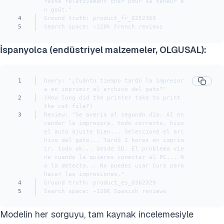
reste relativement cher pour sa teneur e
n goût."
4
Ground truth: product_fr_0252369
5
Search space: ~120k French reviews
İspanyolca (endüstriyel malzemeler, OLGUSAL):
1
Query: "¿Cuánto tiempo tardó la impresor
a en imprimir el archivo del gato?"
2
(How long did the printer take to print 
the cat file?)
3
Review: "Se avería al segundo día. Al en
cender la impresora, todo correcto, hizo 
el auto ajuste bien... Seleccioné el arc
hivo del gato... Tardó 2 horas en imprim
ir, todo ok... Desde SD. El problema vie
ne cuando la quieres conectar al PC... N
o la detecta... No puedes usar Cura para 
hacer las impresiones."
4
Ground truth: product_es_0362329
5
Search space: ~120K Spanish reviews
Modelin her sorguyu, tam kaynak incelemesiyle