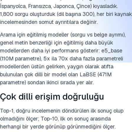
İspanyolca, Fransızca, Japonca, Çince) kıyasladık.
1,800 sorgu oluşturduk (dil başına 300), her biri kaynak
incelemesinden somut ayrıntılara değinir.
Arama için eğitilmiş modeller (sorgu vs belge ayrımı),
genel metin benzerliği için eğitilmiş daha büyük
modellerden daha iyi performans gösterir: e5_base
(110M parametre), 5x ila 70x daha fazla parametreli
modellerden üstün gelirken, yaygın olarak atıfta
bulunulan çok dilli bir model olan LaBSE (471M
parametre) sondan ikinci sırada yer alır.
Çok dilli erişim doğruluğu
Top-1, doğru incelemenin döndürülen ilk sonuç olup
olmadığını ölçer; Top-10, ilk on sonuç arasında
herhangi bir yerde görünüp görünmediğini ölçer.