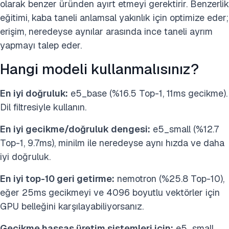
olarak benzer üründen ayırt etmeyi gerektirir. Benzerlik
eğitimi, kaba taneli anlamsal yakınlık için optimize eder;
erişim, neredeyse aynılar arasında ince taneli ayrım
yapmayı talep eder.
Hangi modeli kullanmalısınız?
En iyi doğruluk:
e5_base (%16.5 Top-1, 11ms gecikme).
Dil filtresiyle kullanın.
En iyi gecikme/doğruluk dengesi:
e5_small (%12.7
Top-1, 9.7ms), minilm ile neredeyse aynı hızda ve daha
iyi doğruluk.
En iyi top-10 geri getirme:
nemotron (%25.8 Top-10),
eğer 25ms gecikmeyi ve 4096 boyutlu vektörler için
GPU belleğini karşılayabiliyorsanız.
Gecikme hassas üretim sistemleri için:
e5_small