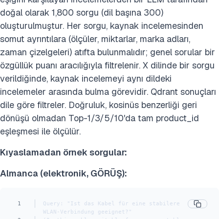
doğal olarak 1,800 sorgu (dil başına 300)
oluşturulmuştur. Her sorgu, kaynak incelemesinden
somut ayrıntılara (ölçüler, miktarlar, marka adları,
zaman çizelgeleri) atıfta bulunmalıdır; genel sorular bir
özgüllük puanı aracılığıyla filtrelenir. X dilinde bir sorgu
verildiğinde, kaynak incelemeyi aynı dildeki
incelemeler arasında bulma görevidir. Qdrant sonuçları
dile göre filtreler. Doğruluk, kosinüs benzerliği geri
dönüşü olmadan Top-1/3/5/10'da tam product_id
eşleşmesi ile ölçülür.
Kıyaslamadan örnek sorgular:
Almanca (elektronik, GÖRÜŞ):
1
Query: "Ist das Kabel für eine stabilere 
WLAN-Verbindung geeignet?"