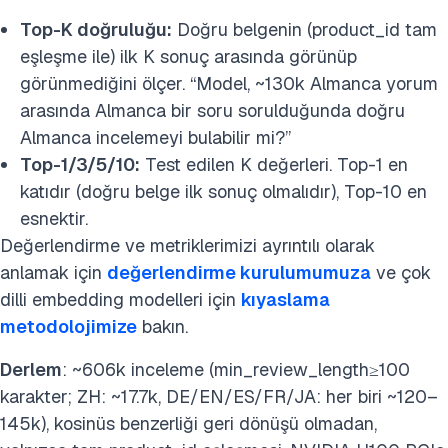
Top-K doğruluğu:
Doğru belgenin (product_id tam
eşleşme ile) ilk K sonuç arasında görünüp
görünmediğini ölçer. “Model, ~130k Almanca yorum
arasında Almanca bir soru sorulduğunda doğru
Almanca incelemeyi bulabilir mi?”
Top-1/3/5/10:
Test edilen K değerleri. Top-1 en
katıdır (doğru belge ilk sonuç olmalıdır), Top-10 en
esnektir.
Değerlendirme ve metriklerimizi ayrıntılı olarak
anlamak için
değerlendirme kurulumumuza
ve çok
dilli embedding modelleri için
kıyaslama
metodolojimize
bakın.
Derlem
: ~606k inceleme (min_review_length≥100
karakter; ZH: ~17.7k, DE/EN/ES/FR/JA: her biri ~120–
145k), kosinüs benzerliği geri dönüşü olmadan,