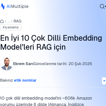
Çok dilli erişim doğruluğu
...
RAG
Ajanik Yapay Zeka
Çok dilli embedding'ler nasıl çalışır
Kıyaslama
Siber güvenlik
Çok dilli değerlendirme kurulumu
Veri
En İyi 10 Çok Dilli Embedding
Kurumsal Yazılım
Teknik analiz ve öneriler
Model'leri RAG için
Hizmetler
Çok dilli embedding modelleri metodolojisi
Ekrem Sarı
Güncellenme tarihi:
20 Şub 2026
Sınırlamalar
Bize Ulaşın
Sonuç
Bakınız
etik normlar
Daha fazla bilgi
Bu benchmarkı kaynak gösterin
10 çok dilli embedding model'ini ~606k Amazon
yorumu üzerinde 6 dilde (Almanca, İngilizce,