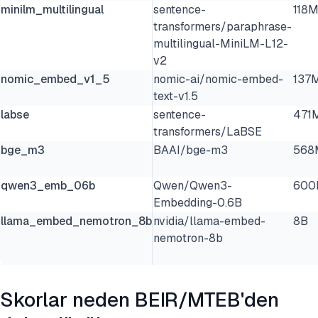
minilm_multilingual
sentence-
118
transformers/paraphrase-
multilingual-MiniLM-L12-
v2
nomic_embed_v1_5
nomic-ai/nomic-embed-
137
text-v1.5
labse
sentence-
471
transformers/LaBSE
bge_m3
BAAI/bge-m3
568
qwen3_emb_06b
Qwen/Qwen3-
60
Embedding-0.6B
llama_embed_nemotron_8b
nvidia/llama-embed-
8B
nemotron-8b
Skorlar neden BEIR/MTEB'den