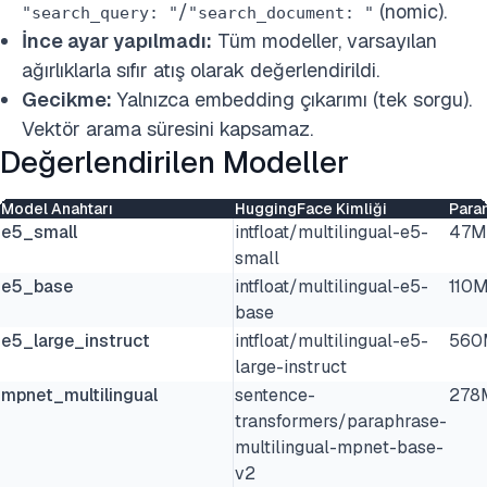
/
(nomic).
"search_query: "
"search_document: "
İnce ayar yapılmadı:
Tüm modeller, varsayılan
ağırlıklarla sıfır atış olarak değerlendirildi.
Gecikme:
Yalnızca embedding çıkarımı (tek sorgu).
Vektör arama süresini kapsamaz.
Değerlendirilen Modeller
Model Anahtarı
HuggingFace Kimliği
Para
e5_small
intfloat/multilingual-e5-
47M
small
e5_base
intfloat/multilingual-e5-
110
base
e5_large_instruct
intfloat/multilingual-e5-
560
large-instruct
mpnet_multilingual
sentence-
278
transformers/paraphrase-
multilingual-mpnet-base-
v2