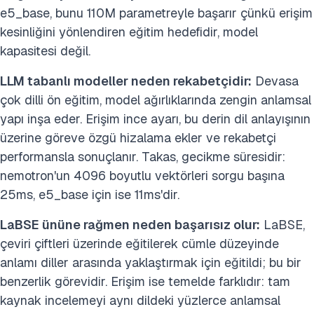
e5_base, bunu 110M parametreyle başarır çünkü erişim
kesinliğini yönlendiren eğitim hedefidir, model
kapasitesi değil.
LLM tabanlı modeller neden rekabetçidir:
Devasa
çok dilli ön eğitim, model ağırlıklarında zengin anlamsal
yapı inşa eder. Erişim ince ayarı, bu derin dil anlayışının
üzerine göreve özgü hizalama ekler ve rekabetçi
performansla sonuçlanır. Takas, gecikme süresidir:
nemotron'un 4096 boyutlu vektörleri sorgu başına
25ms, e5_base için ise 11ms'dir.
LaBSE ününe rağmen neden başarısız olur:
LaBSE,
çeviri çiftleri üzerinde eğitilerek cümle düzeyinde
anlamı diller arasında yaklaştırmak için eğitildi; bu bir
benzerlik görevidir. Erişim ise temelde farklıdır: tam
kaynak incelemeyi aynı dildeki yüzlerce anlamsal