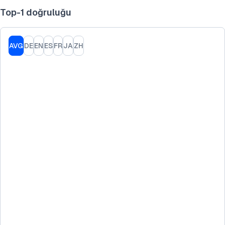
Top-1 doğruluğu
AVG
DE
EN
ES
FR
JA
ZH