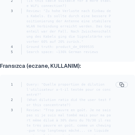
2
(Is this cable suitable for a more stabl
e WiFi connection?)
3
Review: "Zu hohe Verluste nach Einbau de
s Kabels. Es sollte durch eine bessere P
ositionierung der Antenne eine stabilere 
WLAN Verbindung erreicht werden. Das Geg
enteil war der Fall. Nach Zwischenschalt
ung des Kabels ging die Signalstärke von 
vorher 60% auf 20% zurück."
4
Ground truth: product_de_0999535
5
Search space: ~130k German reviews
Fransızca (eczane, KULLANIM):
1
Query: "Quelle proportion de dilution 
l'utilisateur a-t-il testée pour ce conc
entré?"
2
(What dilution ratio did the user test f
or this concentrate?)
3
Review: "Trop pauvre en goût. Je ne sais 
pas si je suis mal tombé mais pour ma pa
rt même dilué à 30% dans du 70/30 il res
te très pauvre en goût, comme un chewing
-gum trop longtemps mâché... ce liquide 