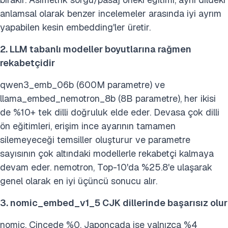
anlamsal olarak benzer incelemeler arasında iyi ayrım
yapabilen kesin embedding'ler üretir.
2. LLM tabanlı modeller boyutlarına rağmen
rekabetçidir
qwen3_emb_06b (600M parametre) ve
llama_embed_nemotron_8b (8B parametre), her ikisi
de %10+ tek dilli doğruluk elde eder. Devasa çok dilli
ön eğitimleri, erişim ince ayarının tamamen
silemeyeceği temsiller oluşturur ve parametre
sayısının çok altındaki modellerle rekabetçi kalmaya
devam eder. nemotron, Top-10'da %25.8'e ulaşarak
genel olarak en iyi üçüncü sonucu alır.
3. nomic_embed_v1_5 CJK dillerinde başarısız olur
nomic, Çincede %0, Japoncada ise yalnızca %4