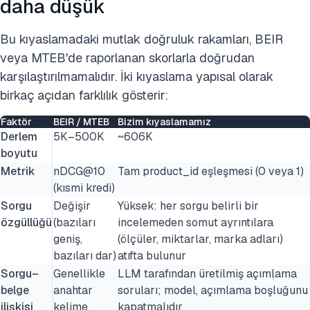
daha düşük
Bu kıyaslamadaki mutlak doğruluk rakamları, BEIR
veya MTEB'de raporlanan skorlarla doğrudan
karşılaştırılmamalıdır. İki kıyaslama yapısal olarak
birkaç açıdan farklılık gösterir:
Faktör
BEIR / MTEB
Bizim kıyaslamamız
Derlem
5K–500K
~606K
boyutu
Metrik
nDCG@10
Tam product_id eşleşmesi (0 veya 1)
(kısmi kredi)
Sorgu
Değişir
Yüksek: her sorgu belirli bir
özgüllüğü
(bazıları
incelemeden somut ayrıntılara
geniş,
(ölçüler, miktarlar, marka adları)
bazıları dar)
atıfta bulunur
Sorgu–
Genellikle
LLM tarafından üretilmiş açımlama
belge
anahtar
soruları; model, açımlama boşluğunu
ilişkisi
kelime
kapatmalıdır