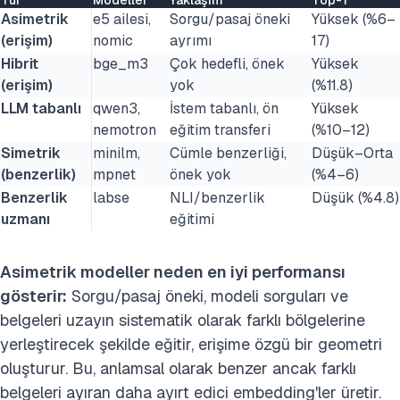
Tür
Modeller
Yaklaşım
Top-1
Asimetrik
e5 ailesi,
Sorgu/pasaj öneki
Yüksek (%6–
(erişim)
nomic
ayrımı
17)
Hibrit
bge_m3
Çok hedefli, önek
Yüksek
(erişim)
yok
(%11.8)
LLM tabanlı
qwen3,
İstem tabanlı, ön
Yüksek
nemotron
eğitim transferi
(%10–12)
Simetrik
minilm,
Cümle benzerliği,
Düşük–Orta
(benzerlik)
mpnet
önek yok
(%4–6)
Benzerlik
labse
NLI/benzerlik
Düşük (%4.8)
uzmanı
eğitimi
Asimetrik modeller neden en iyi performansı
gösterir:
Sorgu/pasaj öneki, modeli sorguları ve
belgeleri uzayın sistematik olarak farklı bölgelerine
yerleştirecek şekilde eğitir, erişime özgü bir geometri
oluşturur. Bu, anlamsal olarak benzer ancak farklı
belgeleri ayıran daha ayırt edici embedding'ler üretir.