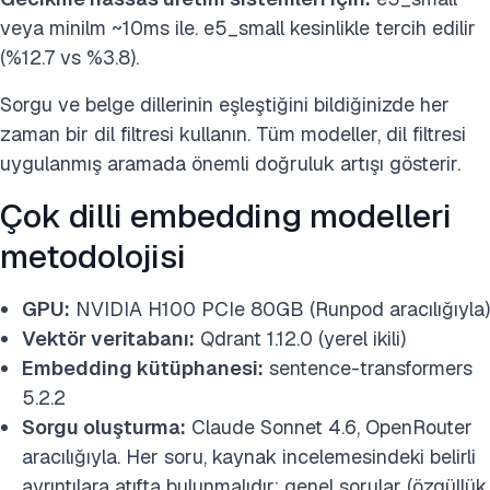
veya minilm ~10ms ile. e5_small kesinlikle tercih edilir
(%12.7 vs %3.8).
Sorgu ve belge dillerinin eşleştiğini bildiğinizde her
zaman bir dil filtresi kullanın. Tüm modeller, dil filtresi
uygulanmış aramada önemli doğruluk artışı gösterir.
Çok dilli embedding modelleri
metodolojisi
GPU:
NVIDIA H100 PCIe 80GB (Runpod aracılığıyla)
Vektör veritabanı:
Qdrant 1.12.0 (yerel ikili)
Embedding kütüphanesi:
sentence-transformers
5.2.2
Sorgu oluşturma:
Claude Sonnet 4.6, OpenRouter
aracılığıyla. Her soru, kaynak incelemesindeki belirli
ayrıntılara atıfta bulunmalıdır; genel sorular (özgüllük