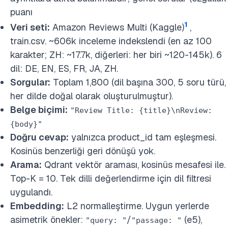
puanı
1
Veri seti:
Amazon Reviews Multi (Kaggle)
,
train.csv. ~606k inceleme indekslendi (en az 100
karakter; ZH: ~17.7k, diğerleri: her biri ~120-145k). 6
dil: DE, EN, ES, FR, JA, ZH.
Sorgular:
Toplam 1,800 (dil başına 300, 5 soru türü,
her dilde doğal olarak oluşturulmuştur).
Belge biçimi:
"Review Title: {title}\nReview:
{body}"
Doğru cevap:
yalnızca product_id tam eşleşmesi.
Kosinüs benzerliği geri dönüşü yok.
Arama:
Qdrant vektör araması, kosinüs mesafesi ile.
Top-K = 10. Tek dilli değerlendirme için dil filtresi
uygulandı.
Embedding:
L2 normalleştirme. Uygun yerlerde
asimetrik önekler:
/
(e5),
"query: "
"passage: "