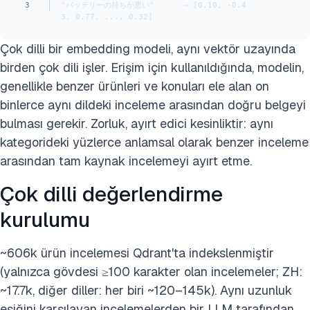
3
"バッテリーの持ちが悪い"      → [0.10, -0.4
3, 0.77, ..., 0.32]
Çok dilli bir embedding modeli, aynı vektör uzayında
birden çok dili işler. Erişim için kullanıldığında, modelin,
genellikle benzer ürünleri ve konuları ele alan on
binlerce aynı dildeki inceleme arasından doğru belgeyi
bulması gerekir. Zorluk, ayırt edici kesinliktir: aynı
kategorideki yüzlerce anlamsal olarak benzer inceleme
arasından tam kaynak incelemeyi ayırt etme.
Çok dilli değerlendirme
kurulumu
~606k ürün incelemesi Qdrant'ta indekslenmiştir
(yalnızca gövdesi ≥100 karakter olan incelemeler; ZH:
~17.7k, diğer diller: her biri ~120–145k). Aynı uzunluk
eşiğini karşılayan incelemelerden bir LLM tarafından