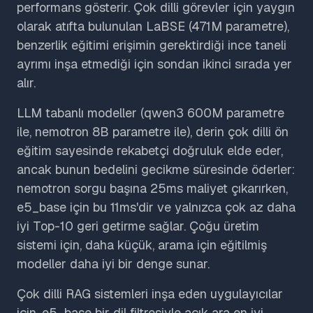
performans gösterir. Çok dilli görevler için yaygın
olarak atıfta bulunulan LaBSE (471M parametre),
benzerlik eğitimi erişimin gerektirdiği ince taneli
ayrımı inşa etmediği için sondan ikinci sırada yer
alır.
LLM tabanlı modeller (qwen3 600M parametre
ile, nemotron 8B parametre ile), derin çok dilli ön
eğitim sayesinde rekabetçi doğruluk elde eder,
ancak bunun bedelini gecikme süresinde öderler:
nemotron sorgu başına 25ms maliyet çıkarırken,
e5_base için bu 11ms'dir ve yalnızca çok az daha
iyi Top-10 geri getirme sağlar. Çoğu üretim
sistemi için, daha küçük, arama için eğitilmiş
modeller daha iyi bir denge sunar.
Çok dilli RAG sistemleri inşa eden uygulayıcılar
için, e5_base bir dil filtresiyle açık ara en iyi