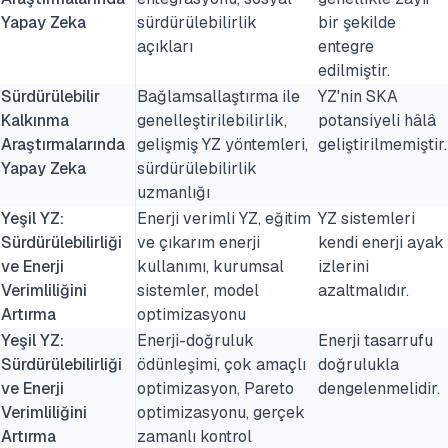
Yapay Zeka
sürdürülebilirlik
bir şekilde
açıkları
entegre
edilmiştir.
Sürdürülebilir
Bağlamsallaştırma ile
YZ'nin SKA
Kalkınma
genelleştirilebilirlik,
potansiyeli hâlâ
Araştırmalarında
gelişmiş YZ yöntemleri,
geliştirilmemiştir.
Yapay Zeka
sürdürülebilirlik
uzmanlığı
Yeşil YZ:
Enerji verimli YZ, eğitim
YZ sistemleri
Sürdürülebilirliği
ve çıkarım enerji
kendi enerji ayak
ve Enerji
kullanımı, kurumsal
izlerini
Verimliliğini
sistemler, model
azaltmalıdır.
Artırma
optimizasyonu
Yeşil YZ:
Enerji-doğruluk
Enerji tasarrufu
Sürdürülebilirliği
ödünleşimi, çok amaçlı
doğrulukla
ve Enerji
optimizasyon, Pareto
dengelenmelidir.
Verimliliğini
optimizasyonu, gerçek
Artırma
zamanlı kontrol