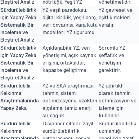
Eleştirel Analiz
nötrlüğü, Yeşil YZ
yönetilmelidir.
Sürdürülebilirlik
YZ yeşil paradoksu,
YZ çevresel ve
için Yapay Zeka:
dijital kirlilik, yeşil borç,
eşitlik riskleri
Sistematik Bir
veri önyargısı, kara kutu
yaratır.
İnceleme ve
modelleri, YZ uçurumu
Eleştirel Analiz
Sürdürülebilirlik
Açıklanabilir YZ, veri
Sorumlu YZ
için Yapay Zeka:
yönetişimi, açık kaynak
şeffaflık ve
Sistematik Bir
erişimi, ortaklıklar,
yönetişim
İnceleme ve
kapasite geliştirme
gerektirir.
Eleştirel Analiz
Sürdürülebilir
YZ ve SKA araştırması,
YZ ağırlıklı
Kalkınma
tahmin, sistem
olarak tahmin,
Araştırmalarında
optimizasyonu, uzaktan
optimizasyon ve
Yapay Zeka
algılama, temiz enerji,
izleme için
su, sağlık
kullanılır.
Sürdürülebilir
Disipliner silolar, zayıf
Sürdürülebilirlik
Kalkınma
sürdürülebilirlik
uzmanlığı
Araştırmalarında
entegrasyonu, sosyal
genellikle zayıf