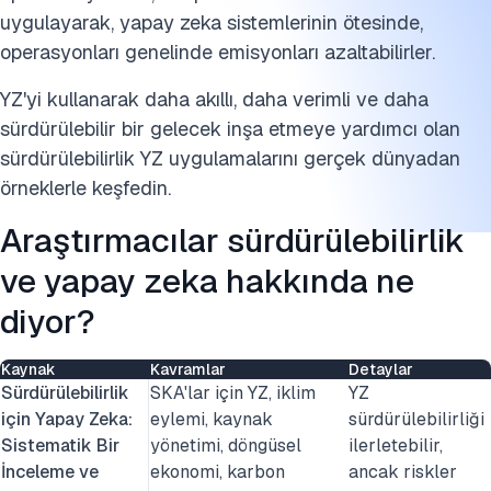
uygulayarak, yapay zeka sistemlerinin ötesinde,
Enerji ve lojistik
operasyonları genelinde emisyonları azaltabilirler.
Sürdürülebilirlik YZ'sinin zorlukları nelerdir?
YZ'yi kullanarak daha akıllı, daha verimli ve daha
Zorlukları hafifletmek için en iyi uygulamalar
sürdürülebilir bir gelecek inşa etmeye yardımcı olan
sürdürülebilirlik YZ uygulamalarını gerçek dünyadan
Bu araştırmayı kaynak gösterin
örneklerle keşfedin.
Araştırmacılar sürdürülebilirlik
ve yapay zeka hakkında ne
diyor?
Kaynak
Kavramlar
Detaylar
Sürdürülebilirlik
SKA'lar için YZ, iklim
YZ
için Yapay Zeka:
eylemi, kaynak
sürdürülebilirliği
Sistematik Bir
yönetimi, döngüsel
ilerletebilir,
İnceleme ve
ekonomi, karbon
ancak riskler