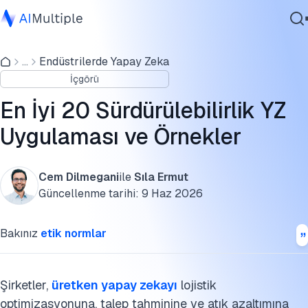
Araştırmacılar sürdürülebilirlik ve yapay zeka hakkında ne
diyor?
...
Endüstrilerde Yapay Zeka
Ajanik Yapay Zeka
İçgörü
Siber güvenlik
Yapay zekanın sürdürülebilirliği nasıl değerlendiriliyor?
Veri
En İyi 20 Sürdürülebilirlik YZ
Sürdürülebilirlikte YZ ajanları
Kurumsal Yazılım
Uygulaması ve Örnekler
Hizmetler
Doğal afetlere hazırlık
Hava kirliliğiyle mücadele
Cem Dilmegani
ile
Sıla Ermut
Güncellenme tarihi:
9 Haz 2026
Biyoçeşitlilik
Bize Ulaşın
Bakınız
etik normlar
Sürdürülebilirlik için veri analizi
Sürdürülebilir tarım
Şirketler,
üretken yapay zekayı
lojistik
Sürdürülebilir üretim ve işyeri
optimizasyonuna, talep tahminine ve atık azaltımına