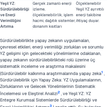
Yeşil YZ:
Gerçek zamanlı enerji
Ölçeklenebilir
Sürdürülebilirliği
izleme,
Yeşil YZ ayrıntılı
ve Enerji
ölçeklenebilirlik, işlem
enerji takibine
Verimliliğini
hacmi, dağıtık sistemler,
ihtiyaç duyar.
Artırma
donanım kısıtları
Sürdürülebilirlikte yapay zekanın uygulamaları,
çevresel etkileri, enerji verimliliği zorlukları ve sorumlu
YZ gelişimi için gelecekteki yönelimlerine odaklanan,
yapay zekanın sürdürülebilirlikteki rolü üzerine üç
sistematik inceleme ve araştırma makalesini
1
(Sürdürülebilir kalkınma araştırmalarında yapay zeka
,
Sürdürülebilirlik için Yapay Zeka: YZ Uygulamalarının,
Zorluklarının ve Gelecek Yönelimlerinin Sistematik
2
İncelemesi ve Eleştirel Analizi
, ve Yeşil YZ: YZ
Entegre Kurumsal Sistemlerde Sürdürülebilirliği ve
3