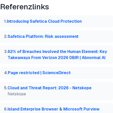
Referenzlinks
@misc{dilmegani2026,

  author = {Dilmegani, Cem and PhD., Ezgi Arslan,},
  title  = {{Data Loss Prevention (DLP): Arten & 6 
1
.
Introducing Safetica Cloud Protection
  year   = {2026},

  month  = jul,

  howpublished    = {\url{https://aimultiple.com/da
2
.
Safetica Platform: Risk assessment
  note   = {AIMultiple. Abgerufen am 28. Juli 2026}
}
3
.
62% of Breaches Involved the Human Element: Key
Takeaways From Verizon 2026 DBIR | Abnormal AI
4
.
Page restricted | ScienceDirect
5
.
Cloud and Threat Report: 2026 - Netskope
Netskope
6
.
Island Enterprise Browser & Microsoft Purview