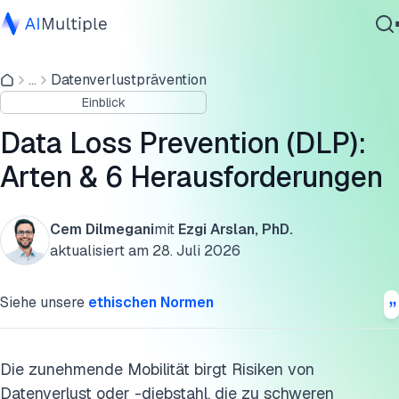
Was ist Data Loss Prevention (DLP)?
...
Datenverlustprävention
Agentische KI
Arten von DLP
Einblick
Cybersicherheit
Was sind die Ursachen für Datenlecks?
Daten
Data Loss Prevention (DLP):
Unternehmenssoftware
Der Browser als neuer Kontrollpunkt
Arten & 6 Herausforderungen
Dienstleistungen
Warum ist Data Loss Prevention wichtig?
Cem Dilmegani
mit
Ezgi Arslan, PhD.
Was sind die größten DLP-Herausforderungen und wie
aktualisiert am
28. Juli 2026
können sie bewältigt werden?
Kontaktieren
Siehe unsere
ethischen Normen
HIPAA-Compliance und DLP
Weiterführende Lektüre
Die zunehmende Mobilität birgt Risiken von
Externe Ressourcen
Datenverlust oder -diebstahl, die zu schweren