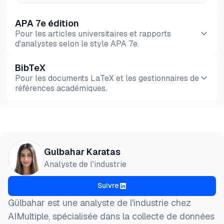
APA 7e édition
Pour les articles universitaires et rapports
d'analystes selon le style APA 7e.
BibTeX
Aperçu
HTML
Copier
Pour les documents LaTeX et les gestionnaires de
références académiques.
Aperçu
HTML
Copier
@misc{karatas2026,

Gulbahar Karatas
  author = {Karatas, Gulbahar},

Analyste de l'industrie
  title  = {{5 meilleurs navigateurs de scraping (
  year   = {2026},

Suivre
  month  = mar,

  howpublished    = {\url{https://aimultiple.com/sc
Gülbahar est une analyste de l'industrie chez
  note   = {AIMultiple. Consulté le 3 Mars 2026}

AIMultiple, spécialisée dans la collecte de données
}