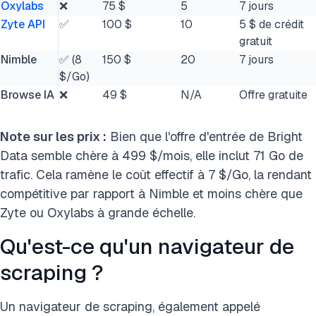
Oxylabs
❌
75 $
5
7 jours
Zyte API
✅
100 $
10
5 $ de crédit
gratuit
Nimble
✅ (8
150 $
20
7 jours
$/Go)
Browse IA
❌
49 $
N/A
Offre gratuite
Note sur les prix :
Bien que l'offre d'entrée de Bright
Data semble chère à 499 $/mois, elle inclut 71 Go de
trafic. Cela ramène le coût effectif à 7 $/Go, la rendant
compétitive par rapport à Nimble et moins chère que
Zyte ou Oxylabs à grande échelle.
Qu'est-ce qu'un navigateur de
scraping ?
Un navigateur de scraping, également appelé