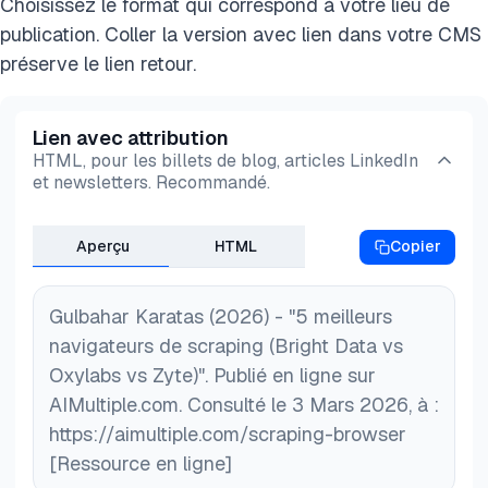
rentable, car elle renvoie des données structurées
Choisissez le format qui correspond à votre lieu de
pour les solutions d'entreprise comme Bright Data.
et contournent les bannissements pour vous.
sans nécessiter un navigateur complet. Si vous
publication. Coller la version avec lien dans votre CMS
Les coûts sont généralement basés sur le trafic
Cependant, si vous avez des
besoins
avez besoin d'un accès rapide à du contenu
préserve le lien retour.
(par Go) ou les demandes. Le bon choix dépend de
géographiques particuliers
ou possédez un pool
statique ou semi-dynamique, une API de scraper
l'échelle de votre projet.
de proxies, vous pouvez combiner vos proxies
web suffit.
Lien avec attribution
avec le navigateur de scraping.
HTML, pour les billets de blog, articles LinkedIn
et newsletters. Recommandé.
Aperçu
HTML
Copier
Gulbahar Karatas (2026) - "5 meilleurs
navigateurs de scraping (Bright Data vs
Oxylabs vs Zyte)". Publié en ligne sur
AIMultiple.com. Consulté le 3 Mars 2026, à :
https://aimultiple.com/scraping-browser
[Ressource en ligne]