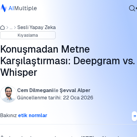
Konuşmadan metne karşılaştırma sonuçları
...
Sesli Yapay Zeka
Ajanik Yapay Zeka
Metodoloji
Kıyaslama
Siber güvenlik
Konuşma tanıma
Veri
Konuşmadan Metne
Kurumsal Yazılım
Konuşmadan metne yapay zeka araçları nasıl çalışır?
Karşılaştırması: Deepgram vs.
Hizmetler
Whisper
SSS'ler
Daha fazla bilgi
Cem Dilmegani
ile
Şevval Alper
Bize Ulaşın
Bu benchmarkı kaynak gösterin
Güncellenme tarihi:
22 Oca 2026
Bakınız
etik normlar