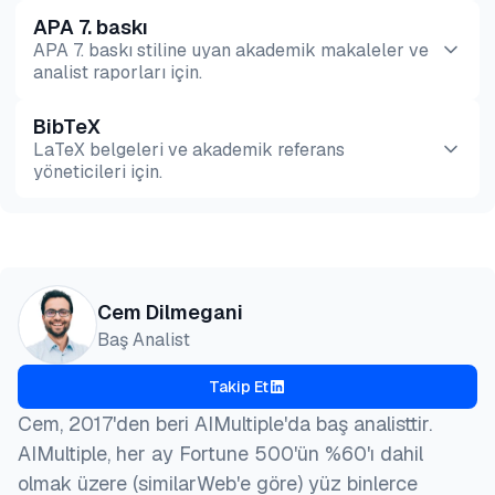
APA 7. baskı
APA 7. baskı stiline uyan akademik makaleler ve
analist raporları için.
BibTeX
Önizleme
HTML
Kopyala
LaTeX belgeleri ve akademik referans
yöneticileri için.
Önizleme
HTML
Kopyala
@misc{dilmegani2026,

Cem Dilmegani
  author = {Dilmegani, Cem and Alper, Şevval},

Baş Analist
  title  = {{Konuşmadan Metne Karşılaştırması: Deep
  year   = {2026},

Takip Et
  month  = jan,

  howpublished    = {\url{https://aimultiple.com/sp
Cem, 2017'den beri AIMultiple'da baş analisttir.
  note   = {AIMultiple. Erişim tarihi: 22 Ocak 2026
AIMultiple, her ay Fortune 500'ün %60'ı dahil
}
olmak üzere (similarWeb'e göre) yüz binlerce