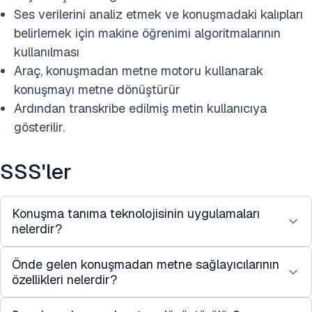
Ses verilerini analiz etmek ve konuşmadaki kalıpları
belirlemek için makine öğrenimi algoritmalarının
kullanılması
Araç, konuşmadan metne motoru kullanarak
konuşmayı metne dönüştürür
Ardından transkribe edilmiş metin kullanıcıya
gösterilir.
SSS'ler
Konuşma tanıma teknolojisinin uygulamaları
nelerdir?
Önde gelen konuşmadan metne sağlayıcılarının
Ses transkripsiyonu
ve video kayıtları şu
özellikleri nelerdir?
alanlarda kullanılabilir:
Sesli asistanlar
ve sanal asistanlar