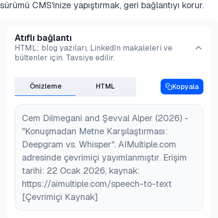
sürümü CMS'inize yapıştırmak, geri bağlantıyı korur.
Algoritmalar, konuşmadaki kalıpları tanımayı ve
bunları metne dönüştürmeyi öğrenir
Algoritmalar, belirli kullanım durumları ve diller için
Atıflı bağlantı
ince ayar yapılabilir ve özelleştirilebilir
HTML; blog yazıları, LinkedIn makaleleri ve
bültenler için. Tavsiye edilir.
Önizleme
HTML
Kopyala
Cem Dilmegani and Şevval Alper (2026) -
"Konuşmadan Metne Karşılaştırması:
Deepgram vs. Whisper". AIMultiple.com
adresinde çevrimiçi yayımlanmıştır. Erişim
tarihi: 22 Ocak 2026, kaynak:
https://aimultiple.com/speech-to-text
[Çevrimiçi Kaynak]