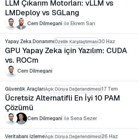
LLM Çıkarım Motorları: vLLM vs
LMDeploy vs SGLang
Cem Dilmegani
ile
Ekrem Sarı
Yapay Zeka Donanımı
30 Haz
Özellik Karşılaştırması
GPU Yapay Zeka için Yazılım: CUDA
vs. ROCm
Cem Dilmegani
Güvenlik Araçları
17 Tem
Açık Dünya Değerlendirmesi
Ücretsiz Alternatifli En İyi 10 PAM
Çözümü
Cem Dilmegani
ile
Sena Sezer
Veritabanı izleme
26 Haz
Açık Dünya Değerlendirmesi