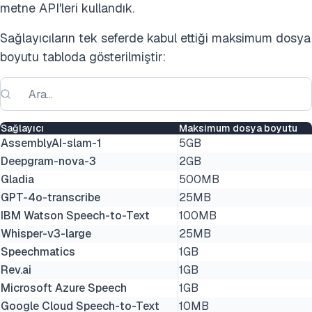
metne API'leri kullandık.
Sağlayıcıların tek seferde kabul ettiği maksimum dosya
boyutu tabloda gösterilmiştir:
Sağlayıcı
Maksimum dosya boyutu
AssemblyAI-slam-1
5GB
Deepgram-nova-3
2GB
Gladia
500MB
GPT-4o-transcribe
25MB
IBM Watson Speech-to-Text
100MB
Whisper-v3-large
25MB
Speechmatics
1GB
Rev.ai
1GB
Microsoft Azure Speech
1GB
Google Cloud Speech-to-Text
10MB