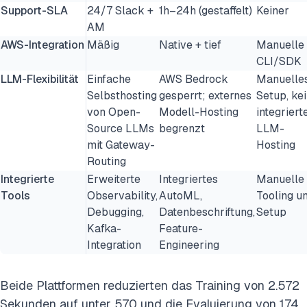
Support-SLA
24/7 Slack +
1h–24h (gestaffelt)
Keiner
AM
AWS-Integration
Mäßig
Native + tief
Manuelle
CLI/SDK
LLM-Flexibilität
Einfache
AWS Bedrock
Manuelle
Selbsthosting
gesperrt; externes
Setup, ke
von Open-
Modell-Hosting
integriert
Source LLMs
begrenzt
LLM-
mit Gateway-
Hosting
Routing
Integrierte
Erweiterte
Integriertes
Manuelle
Tools
Observability,
AutoML,
Tooling u
Debugging,
Datenbeschriftung,
Setup
Kafka-
Feature-
Integration
Engineering
Beide Plattformen reduzierten das Training von 2.572
Sekunden auf unter 570 und die Evaluierung von 174