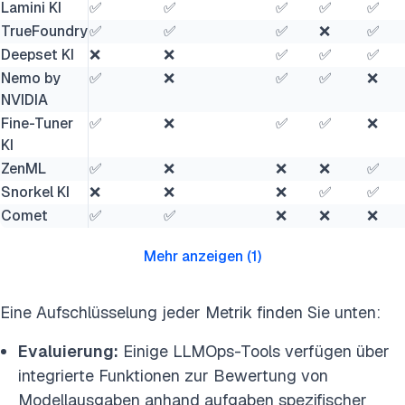
Lamini KI
✅
✅
✅
✅
✅
TrueFoundry
✅
✅
✅
❌
✅
Deepset KI
❌
❌
✅
✅
✅
Nemo by
✅
❌
✅
✅
❌
NVIDIA
Fine-Tuner
✅
❌
✅
✅
❌
KI
ZenML
✅
❌
❌
❌
✅
Snorkel KI
❌
❌
❌
✅
✅
Comet
✅
✅
❌
❌
❌
Mehr anzeigen
(
1
)
Eine Aufschlüsselung jeder Metrik finden Sie unten:
Evaluierung:
Einige LLMOps-Tools verfügen über
integrierte Funktionen zur Bewertung von
Modellausgaben anhand aufgaben spezifischer