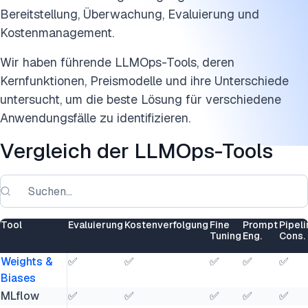
Bereitstellung, Überwachung, Evaluierung und
Gemanagte Plattformen im Vergleich zu CPU-Only-Setup
Kostenmanagement.
Benchmark-Methodik
Wir haben führende LLMOps-Tools, deren
FAQs
Kernfunktionen, Preismodelle und ihre Unterschiede
Diese Forschung zitieren
untersucht, um die beste Lösung für verschiedene
Anwendungsfälle zu identifizieren.
Vergleich der LLMOps-Tools
Tool
Evaluierung
Kostenverfolgung
Fine
Prompt
Pipeli
Tuning
Eng.
Cons.
Weights &
✅
✅
✅
✅
✅
Biases
MLflow
✅
✅
✅
✅
✅