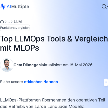
Vergleich der LLMOps-Tools
...
LLM
Agentische KI
Was sind LLMOps-Plattformen?
Funktionsvergleich
Cybersicherheit
LLMOps unterstützende Technologien
Daten
Top LLMOps Tools & Vergleich
Unternehmenssoftware
Gemanagte Plattformen im Vergleich zu CPU-Only-Setup
mit MLOPs
Dienstleistungen
Benchmark
Observability von Agenten-Workflows in LLMOps
Cem Dilmegani
aktualisiert am
18. Mai 2026
Guardrails & Sicherheitsschichten für LLM-Observability
Kontaktieren
Siehe unsere
ethischen Normen
Was ist LLMOps?
Wie unterscheidet sich LLMOps von MLOps?
LLMOps-Plattformen übernehmen den operativen Teil
LLMOps oder MLOps: Welches passt zu Ihrem Projekt?
des Betriebs von Large Language Models: