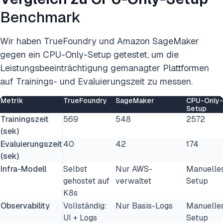
Benchmark
Wir haben TrueFoundry und Amazon SageMaker
gegen ein CPU-Only-Setup getestet, um die
Leistungsbeeinträchtigung gemanagter Plattformen
auf Trainings- und Evaluierungszeit zu messen.
Metrik
TrueFoundry
SageMaker
CPU-Only-
Setup
Trainingszeit
569
548
2572
(sek)
Evaluierungszeit
40
42
174
(sek)
Infra-Modell
Selbst
Nur AWS-
Manuelle
gehostet auf
verwaltet
Setup
K8s
Observability
Vollständig:
Nur Basis-Logs
Manuelle
UI + Logs
Setup