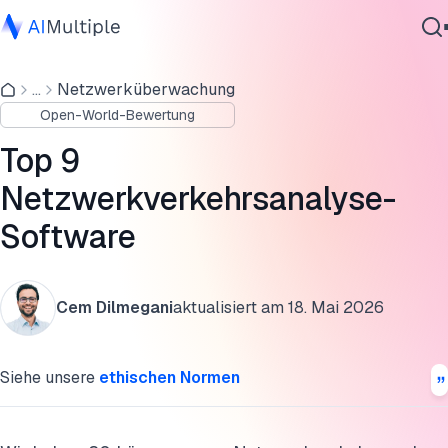
Top 9 Software für Netzwerkverkehrsanalyse
...
Netzwerküberwachung
Agentische KI
Bewertung der Top 9 Netzwerkverkehrsanalyse-Software
Open-World-Bewertung
Cybersicherheit
Gemeinsame Kernfunktionen von
Daten
Top 9
Netzwerkverkehrsanalyse-Software
Unternehmenssoftware
Netzwerkverkehrsanalyse-
Dienstleistungen
Bewertung Ihrer Netzwerkanforderungen
Software
Kriterien für die Anbieterauswahl
FAQs
Kontaktieren
Cem Dilmegani
aktualisiert am
18. Mai 2026
Diese Forschung zitieren
Siehe unsere
ethischen Normen