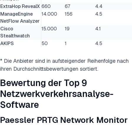
ExtraHop RevealX
660
67
4.4
ManageEngine
14.000
156
4.5
NetFlow Analyzer
Cisco
15.000
19
4.1
Stealthwatch
AKIPS
50
1
4.5
* Die Anbieter sind in aufsteigender Reihenfolge nach
ihren Durchschnittsbewertungen sortiert.
Bewertung der Top 9
Netzwerkverkehrsanalyse-
Software
Paessler PRTG Network Monitor