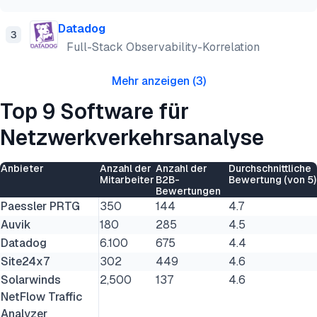
Datadog
3
Full-Stack Observability-Korrelation
Mehr anzeigen
(
3
)
Top 9 Software für
Netzwerkverkehrsanalyse
Anbieter
Anzahl der
Anzahl der
Durchschnittliche
Mitarbeiter
B2B-
Bewertung (von 5)
Bewertungen
Paessler PRTG
350
144
4.7
Auvik
180
285
4.5
Datadog
6.100
675
4.4
Site24x7
302
449
4.6
Solarwinds
2,500
137
4.6
NetFlow Traffic
Analyzer