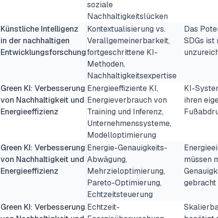
soziale
Nachhaltigkeitslücken
Künstliche Intelligenz
Kontextualisierung vs.
Das Poten
in der nachhaltigen
Verallgemeinerbarkeit,
SDGs ist
Entwicklungsforschung
fortgeschrittene KI-
unzureich
Methoden,
Nachhaltigkeitsexpertise
Green KI: Verbesserung
Energieeffiziente KI,
KI-Syst
von Nachhaltigkeit und
Energieverbrauch von
ihren eig
Energieeffizienz
Training und Inferenz,
Fußabdru
Unternehmenssysteme,
Modelloptimierung
Green KI: Verbesserung
Energie-Genauigkeits-
Energiee
von Nachhaltigkeit und
Abwägung,
müssen m
Energieeffizienz
Mehrzieloptimierung,
Genauigke
Pareto-Optimierung,
gebracht
Echtzeitsteuerung
Green KI: Verbesserung
Echtzeit-
Skalierba