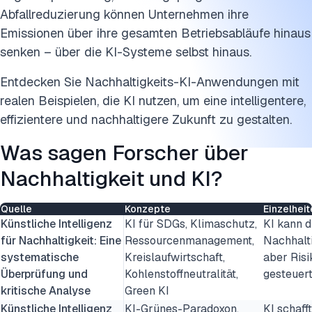
Energie und Logistik
Abfallreduzierung können Unternehmen ihre
Was sind die Herausforderungen von Nachhaltigkeits-KI?
Emissionen über ihre gesamten Betriebsabläufe hinaus
senken – über die KI-Systeme selbst hinaus.
Bewährte Verfahren zur Minderung der Herausforderunge
Entdecken Sie Nachhaltigkeits-KI-Anwendungen mit
Diese Forschung zitieren
realen Beispielen, die KI nutzen, um eine intelligentere,
effizientere und nachhaltigere Zukunft zu gestalten.
Was sagen Forscher über
Nachhaltigkeit und KI?
Quelle
Konzepte
Einzelheit
Künstliche Intelligenz
KI für SDGs, Klimaschutz,
KI kann d
für Nachhaltigkeit: Eine
Ressourcenmanagement,
Nachhalti
systematische
Kreislaufwirtschaft,
aber Ris
Überprüfung und
Kohlenstoffneutralität,
gesteuer
kritische Analyse
Green KI
Künstliche Intelligenz
KI-Grünes-Paradoxon,
KI schaff