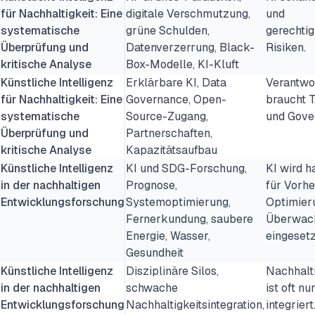
für Nachhaltigkeit: Eine
digitale Verschmutzung,
und
systematische
grüne Schulden,
gerechti
Überprüfung und
Datenverzerrung, Black-
Risiken.
kritische Analyse
Box-Modelle, KI-Kluft
Künstliche Intelligenz
Erklärbare KI, Data
Verantwo
für Nachhaltigkeit: Eine
Governance, Open-
braucht 
systematische
Source-Zugang,
und Gove
Überprüfung und
Partnerschaften,
kritische Analyse
Kapazitätsaufbau
Künstliche Intelligenz
KI und SDG-Forschung,
KI wird h
in der nachhaltigen
Prognose,
für Vorhe
Entwicklungsforschung
Systemoptimierung,
Optimier
Fernerkundung, saubere
Überwac
Energie, Wasser,
eingesetz
Gesundheit
Künstliche Intelligenz
Disziplinäre Silos,
Nachhalti
in der nachhaltigen
schwache
ist oft n
Entwicklungsforschung
Nachhaltigkeitsintegration,
integriert