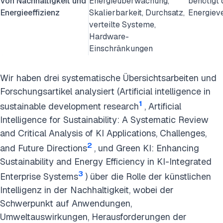
von Nachhaltigkeit und
Energieüberwachung,
benötigt d
Energieeffizienz
Skalierbarkeit, Durchsatz,
Energieve
verteilte Systeme,
Hardware-
Einschränkungen
Wir haben drei systematische Übersichtsarbeiten und
Forschungsartikel analysiert (Artificial intelligence in
1
sustainable development research
, Artificial
Intelligence for Sustainability: A Systematic Review
and Critical Analysis of KI Applications, Challenges,
2
and Future Directions
, und Green KI: Enhancing
Sustainability and Energy Efficiency in KI-Integrated
3
Enterprise Systems
) über die Rolle der künstlichen
Intelligenz in der Nachhaltigkeit, wobei der
Schwerpunkt auf Anwendungen,
Umweltauswirkungen, Herausforderungen der