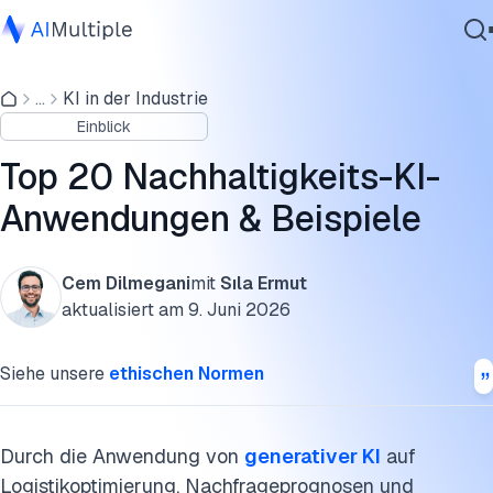
Was sagen Forscher über Nachhaltigkeit und KI?
...
KI in der Industrie
Agentische KI
Wie wird die Nachhaltigkeit von KI bewertet
Einblick
Cybersicherheit
KI-Agenten in der Nachhaltigkeit
Daten
Top 20 Nachhaltigkeits-KI-
Unternehmenssoftware
Vorbereitung auf Naturkatastrophen
Anwendungen & Beispiele
Dienstleistungen
Bekämpfung der Luftverschmutzung
Cem Dilmegani
mit
Sıla Ermut
Biodiversität
aktualisiert am
9. Juni 2026
Kontaktieren
Datenanalyse für Nachhaltigkeit
Siehe unsere
ethischen Normen
Nachhaltige Landwirtschaft
Nachhaltige Produktion und Arbeitsplatz
Durch die Anwendung von
generativer KI
auf
Logistikoptimierung, Nachfrageprognosen und