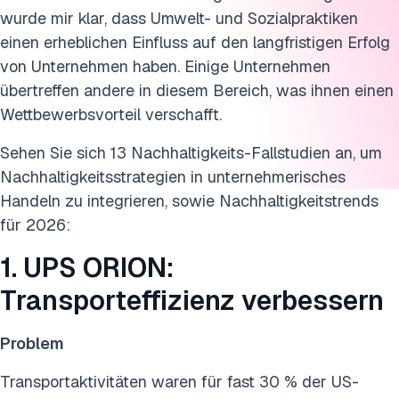
wurde mir klar, dass Umwelt- und Sozialpraktiken
8. Signify Light-as-a-Service: Produktverantwortung
einen erheblichen Einfluss auf den langfristigen Erfolg
stärken
von Unternehmen haben. Einige Unternehmen
übertreffen andere in diesem Bereich, was ihnen einen
9. Airbus: Leichtere Flugzeuge mit 3D-Druck herstellen
Wettbewerbsvorteil verschafft.
10. Tata Power: Solaranlagen auf den Dächern
Sehen Sie sich 13 Nachhaltigkeits-Fallstudien an, um
11. Impact Foundation: Wohltätiges Kapital einsetzen
Nachhaltigkeitsstrategien in unternehmerisches
Handeln zu integrieren, sowie Nachhaltigkeitstrends
12. Global Recycling Foundation: Den Nutzen des
für 2026:
Recyclings hervorheben
1. UPS ORION:
13. O.N.E Amazon: Den Regenwald mit Technologie
schützen
Transporteffizienz verbessern
14. Delta Air Lines Carbon Council: Treibstoffverbrauch
Problem
durch funktionsübergreifende Governance senken
Transportaktivitäten waren für fast 30 % der US-
Diese Forschung zitieren