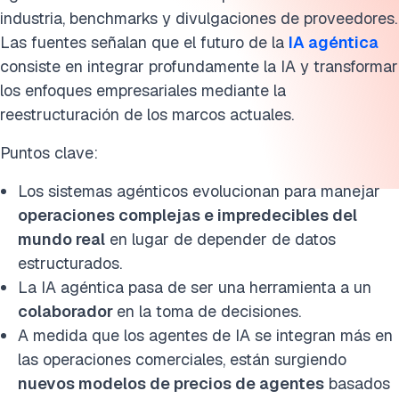
9. La IA agéntica redefine los roles de equipo
industria, benchmarks y divulgaciones de proveedores.
10. El elemento humano en la IA agéntica
Las fuentes señalan que el futuro de la
IA agéntica
consiste en integrar profundamente la IA y transformar
11. Surgimiento de nuevos modelos de precios de agentes d
los enfoques empresariales mediante la
IA
reestructuración de los marcos actuales.
IA agéntica explicada
Puntos clave:
Comparación entre IA agéntica e IA generativa
Los sistemas agénticos evolucionan para manejar
operaciones complejas e impredecibles del
El impacto de los agentes de IA en el crecimiento
mundo real
en lugar de depender de datos
empresarial
estructurados.
Cita esta investigación
La IA agéntica pasa de ser una herramienta a un
colaborador
en la toma de decisiones.
A medida que los agentes de IA se integran más en
las operaciones comerciales, están surgiendo
nuevos modelos de precios de agentes
basados