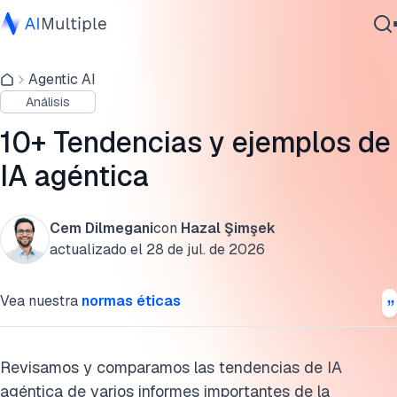
Tendencias de IA agéntica con ejemplos reales
Agentic AI
IA agencial
1. Hacia pipelines de datos autónomos y autorreparables
Análisis
Ciberseguridad
2. Herramientas sobre procesos
Datos
10+ Tendencias y ejemplos de
Software empresarial
3. Agentes de IA verticales en industrias especializadas
IA agéntica
Servicios
4. Integración de agentes de IA con el mundo físico
Cem Dilmegani
con
Hazal Şimşek
5. Creciente cambio hacia modelos de código abierto
actualizado el
28 de jul. de 2026
Contáctanos
6. Inteligencia artificial transformadora
Vea nuestra
normas éticas
7. Frameworks de construcción de agentes de IA
8. Combinación de datos sintéticos y del mundo real
Revisamos y comparamos las tendencias de IA
agéntica de varios informes importantes de la