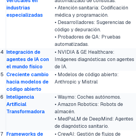
verticales en
automatizado de consultas.
industrias
• Atención sanitaria: Codificación
especializadas
médica y programación.
• Desarrolladores: Sugerencias de
código y depuración.
• Probadores de QA: Pruebas
automatizadas.
4
Integración de
• NVIDIA & GE Healthcare:
agentes de IA con
Imágenes diagnósticas con agentes
el mundo físico
de IA.
5
Creciente cambio
• Modelos de código abierto:
hacia modelos de
Anthropic y Mistral
código abierto
6
Inteligencia
• Waymo: Coches autónomos.
Artificial
• Amazon Robotics: Robots de
Transformadora
almacén.
• MedPaLM de DeepMind: Agentes
de diagnóstico sanitario.
7
Frameworks de
• CrewAI: Gestión de flujos de