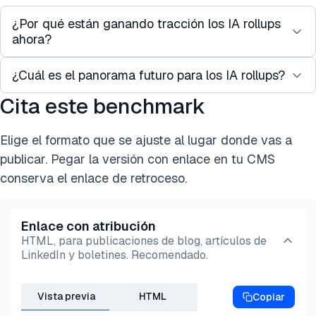
¿Por qué están ganando tracción los IA rollups
ahora?
¿Cuál es el panorama futuro para los IA rollups?
Los IA rollups están ganando tracción porque los
avances recientes en la tecnología de IA hacen
Cita este benchmark
Se espera que más firmas de capital privado e
posible automatizar flujos de trabajo centrales en
inversores de capital riesgo destinen capital a los
industrias enteras. En lugar de vender software
Elige el formato que se ajuste al lugar donde vas a
IA rollups. A corto plazo, las plataformas
como los proveedores de software tradicionales,
publicar. Pegar la versión con enlace en tu CMS
respaldadas por capital riesgo continuarán
estas empresas adquieren negocios de servicios y
conserva el enlace de retroceso.
adquiriendo múltiples negocios, tomando la
aplican herramientas de IA directamente a sus
propiedad mayoritaria e impulsando la eficiencia
operaciones.
Enlace con atribución
operativa.
Este enfoque combina elementos de capital
HTML, para publicaciones de blog, artículos de
LinkedIn y boletines. Recomendado.
Algunas de estas empresas pueden evolucionar
privado, proveedores de software y modelos de
hacia empresas de software vertical o plataformas
negocio habilitados por tecnología. También
SaaS verticales con ingresos recurrentes y un
Vista previa
HTML
permite la construcción rápida de plataformas
Copiar
fuerte crecimiento de valoración. Otras pueden