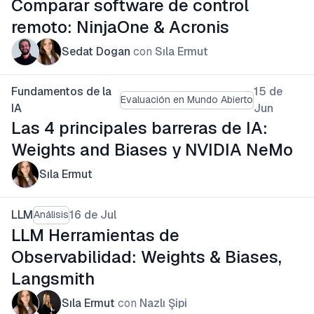
Comparar software de control
remoto: NinjaOne & Acronis
Sedat Dogan
con
Sıla Ermut
Fundamentos de la
15 de
Evaluación en Mundo Abierto
IA
Jun
Las 4 principales barreras de IA:
Weights and Biases y NVIDIA NeMo
Sıla Ermut
LLM
16 de Jul
Análisis
LLM Herramientas de
Observabilidad: Weights & Biases,
Langsmith
Sıla Ermut
con
Nazlı Şipi