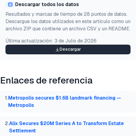
Descargar todos los datos
@misc{ermut2026,

Resultados y marcas de tiempo de 28 puntos de datos.
  author = {Ermut, Sıla},

Descargue los datos utilizados en este artículo como un
  title  = {{IA Rollups: Financiación, Inversores y
archivo ZIP que contiene un archivo CSV y un README.
  year   = {2026},

  month  = jun,

Última actualización:
3 de Julio de 2026
  howpublished    = {\url{https://aimultiple.com/ai
  note   = {AIMultiple. Recuperado el 19 de Junio d
Descargar
}
Enlaces de referencia
1
.
Metropolis secures $1.6B landmark financing —
Metropolis
2
.
Alix Secures $20M Series A to Transform Estate
Settlement