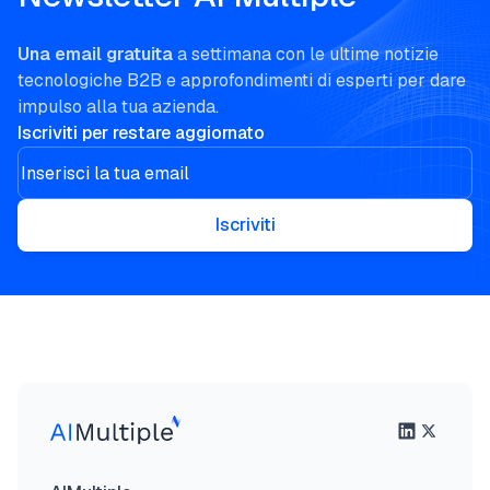
Una email gratuita
a settimana con le ultime notizie
tecnologiche B2B e approfondimenti di esperti per dare
impulso alla tua azienda.
Iscriviti per restare aggiornato
Iscriviti