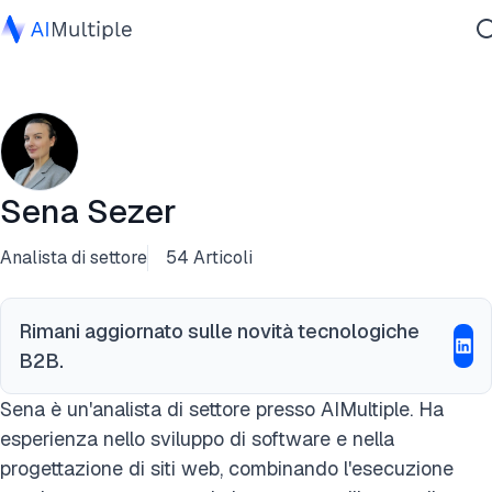
IA Agente
Sicurezza Informatica
Dati
Software Aziendale
Sena Sezer
Servizi
Analista di settore
54 Articoli
Contattaci
Rimani aggiornato sulle novità tecnologiche
B2B.
Sena è un'analista di settore presso AIMultiple. Ha
esperienza nello sviluppo di software e nella
progettazione di siti web, combinando l'esecuzione