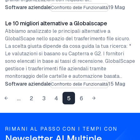
Software aziendale
19 Mag
Confronto delle Funzionalità
Le 10 migliori alternative a Globalscape
Abbiamo analizzato le principali alternative a
GlobalScape nello spazio del trasferimento file sicuro.
La scelta giusta dipende da cosa guida la tua ricerca: *
Le valutazioni si basano su Capterra e G2. I fornitori
sono elencati in base ai tassi di recensione. GlobalScape
gestisce i trasferimenti file aziendali tramite
monitoraggio delle cartelle e automazione basata…
Software aziendale
15 Mag
Confronto delle Funzionalità
...
2
3
4
5
6
RIMANI AL PASSO CON I TEMPI CON
Newsletter AI Multiple