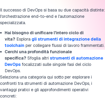
KPI dell'automazione DevOps
Il successo di DevOps si basa su due capacità distinte:
l'orchestrazione end-to-end e l'automazione
FAQ
specializzata.
Cita questa ricerca
Hai bisogno di unificare l'intero ciclo di
vita?
Esplora
gli strumenti di integrazione della
toolchain
per collegare flussi di lavoro frammentati.
Cerchi una profondità funzionale
specifica?
Sfoglia altri
strumenti di automazione
DevOps
focalizzati sulle singole fasi del ciclo
DevOps.
Seleziona una categoria qui sotto per esplorare i
confronti tra strumenti di automazione DevOps, i
vantaggi pratici e gli approfondimenti operativi
concreti: