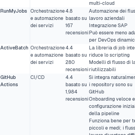
multi-cloud
RunMyJobs
Orchestrazione
4.8
Automazione dei flus
e automazione
basato su
lavoro aziendali
dei servizi
167
Integrazione SAP
recensioni
Può essere meno ada
per DevOps dinamic
ActiveBatch
Orchestrazione
4.4
La libreria di job int
e automazione
basato su
riduce lo scripting
dei servizi
280
Modelli di flusso di 
recensioni
riutilizzabili
GitHub
CI/CD
4.4
Si integra naturalme
Actions
basato su
i repository sono su
1,984
GitHub
recensioni
Onboarding veloce e
configurazione inizia
della pipeline
Funziona bene per 
piccoli e medi; i fluss