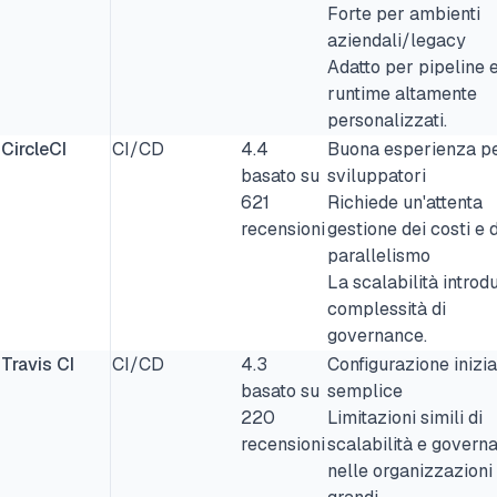
Forte per ambienti
aziendali/legacy
Adatto per pipeline 
runtime altamente
personalizzati.
CircleCI
CI/CD
4.4
Buona esperienza pe
basato su
sviluppatori
621
Richiede un'attenta
recensioni
gestione dei costi e 
parallelismo
La scalabilità introd
complessità di
governance.
Travis CI
CI/CD
4.3
Configurazione inizia
basato su
semplice
220
Limitazioni simili di
recensioni
scalabilità e govern
nelle organizzazioni