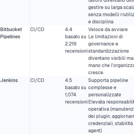
lavoro diventano diffi
gestire su larga scal
senza modelli riutili
e disciplina
Bitbucket
CI/CD
4.4
Veloce da avviare
Pipelines
basato su
Le limitazioni di
2,216
governance e
recensioni
standardizzazione
diventano visibili ma
mano che l'organizz
cresce.
Jenkins
CI/CD
4.5
Supporta pipeline
basato su
complesse e
1,074
personalizzate
recensioni
Elevata responsabili
operativa (manutenz
dei plugin, aggiornam
credenziali, stabilità
agent)