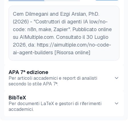
Cem Dilmegani and Ezgi Arslan, PhD.
(2026) - "Costruttori di agenti IA low/no-
code: n8n, make, Zapier". Pubblicato online
su AIMultiple.com. Consultato il 30 Luglio
2026, da: https://aimultiple.com/no-code-
ai-agent-builders [Risorsa online]
APA 7ª edizione
Per articoli accademici e report di analisti
secondo lo stile APA 7ª.
BibTeX
Anteprima
HTML
Copia
Per documenti LaTeX e gestori di riferimenti
accademici.
Anteprima
HTML
Copia