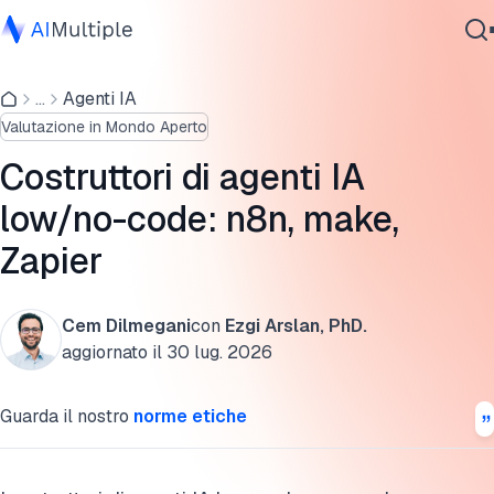
Costruttori di agenti IA
...
Agenti IA
IA Agente
Creatio Studio
Valutazione in Mondo Aperto
Sicurezza Informatica
n8n
Dati
Costruttori di agenti IA
Software Aziendale
OpenAI's AgentKit
low/no-code: n8n, make,
Servizi
Zapier
make
Zapier
Cem Dilmegani
con
Ezgi Arslan, PhD.
Contattaci
Google Workspace Studio
aggiornato il
30 lug. 2026
Confronto dei prezzi dei costruttori di agenti IA
Guarda il nostro
norme etiche
Ulteriori letture