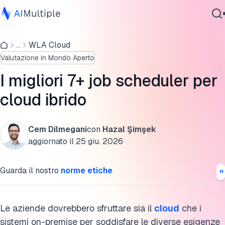
I 7 migliori job scheduler per cloud ibrido analizzati
...
WLA Cloud
IA Agente
Cosa sono i job scheduler per cloud ibrido?
Valutazione in Mondo Aperto
Sicurezza Informatica
Vantaggi dell'automazione del cloud ibrido
Dati
I migliori 7+ job scheduler per
Software Aziendale
Componenti chiave dell'automazione del cloud ibrido
cloud ibrido
Servizi
FAQ
Cem Dilmegani
con
Hazal Şimşek
Cita questa ricerca
aggiornato il
25 giu. 2026
Contattaci
Guarda il nostro
norme etiche
Le aziende dovrebbero sfruttare sia il
cloud
che i
sistemi on-premise per soddisfare le diverse esigenze