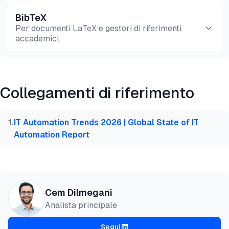
BibTeX
Anteprima
HTML
Copia
Per documenti LaTeX e gestori di riferimenti
accademici.
Anteprima
HTML
Copia
Collegamenti di riferimento
@misc{dilmegani2026,

  author = {Dilmegani, Cem and Şimşek, Hazal},

  title  = {{I migliori 7+ job scheduler per cloud 
1
.
IT Automation Trends 2026 | Global State of IT
  year   = {2026},

Automation Report
  month  = jun,

  howpublished    = {\url{https://aimultiple.com/hy
  note   = {AIMultiple. Consultato il 25 Giugno 202
}
Cem Dilmegani
Analista principale
Segui