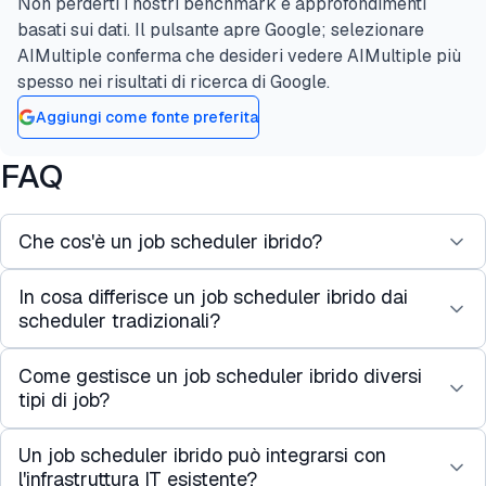
Non perderti i nostri benchmark e approfondimenti
basati sui dati. Il pulsante apre Google; selezionare
AIMultiple conferma che desideri vedere AIMultiple più
spesso nei risultati di ricerca di Google.
Aggiungi come fonte preferita
FAQ
Che cos'è un job scheduler ibrido?
In cosa differisce un job scheduler ibrido dai
Un job scheduler ibrido è un sistema che combina
scheduler tradizionali?
le capacità dei tradizionali scheduler di job batch
con i moderni task scheduler per creare job one.
Come gestisce un job scheduler ibrido diversi
I scheduler tradizionali si concentrano
Facilita la pianificazione e l'esecuzione di vari tipi
tipi di job?
principalmente sull'elaborazione batch, eseguendo
di job, tra cui elaborazione batch, attività in tempo
attività a intervalli o orari predeterminati. Al
reale e job guidati dagli eventi, in modo unificato.
Un job scheduler ibrido può integrarsi con
I job scheduler ibridi sfruttano una combinazione
contrario, i scheduler ibridi sono più versatili,
l'infrastruttura IT esistente?