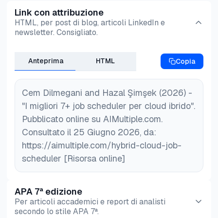
l'innovazione. Permette alle aziende di scalare le
Azure.
Link con attribuzione
operazioni, sfruttare le tecnologie emergenti e
HTML, per post di blog, articoli LinkedIn e
accelerare il time-to-market per nuovi prodotti e
newsletter. Consigliato.
servizi.
Anteprima
HTML
Copia
Cem Dilmegani and Hazal Şimşek (2026) -
"I migliori 7+ job scheduler per cloud ibrido".
Pubblicato online su AIMultiple.com.
Consultato il 25 Giugno 2026, da:
https://aimultiple.com/hybrid-cloud-job-
scheduler [Risorsa online]
APA 7ª edizione
Per articoli accademici e report di analisti
secondo lo stile APA 7ª.