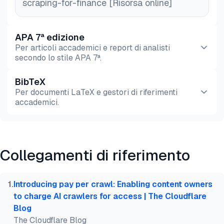
scraping-for-finance [Risorsa online]
APA 7ª edizione
Per articoli accademici e report di analisti
secondo lo stile APA 7ª.
BibTeX
Anteprima
HTML
Copia
Per documenti LaTeX e gestori di riferimenti
accademici.
Anteprima
HTML
Copia
Collegamenti di riferimento
@misc{dilmegani2026,

  author = {Dilmegani, Cem},

  title  = {{Scraping Dati Finanziari Senza Codice
1
.
Introducing pay per crawl: Enabling content owners
  year   = {2026},

to charge AI crawlers for access | The Cloudflare
  month  = mar,

Blog
  howpublished    = {\url{https://aimultiple.com/we
The Cloudflare Blog
  note   = {AIMultiple. Consultato il 3 Marzo 2026}