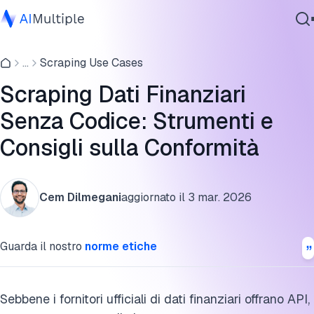
Top 5 web scraper per dati finanziari
...
Scraping Use Cases
IA Agente
Integrazioni Agenti/LLM
Sicurezza Informatica
Scraping Dati Finanziari
Che tipo di dati finanziari può essere raccolto tramite web
Dati
Senza Codice: Strumenti e
scraper?
Software Aziendale
Servizi
Consigli sulla Conformità
Quali sono le fonti web popolari per i dati finanziari?
Lo scraping dei dati finanziari è legale?
Cem Dilmegani
aggiornato il
3 mar. 2026
Ci sono alternative allo scraping?
Contattaci
Come utilizzare i dati scrapati nel settore finanziario
Guarda il nostro
norme etiche
Cita questa ricerca
Sebbene i fornitori ufficiali di dati finanziari offrano API,