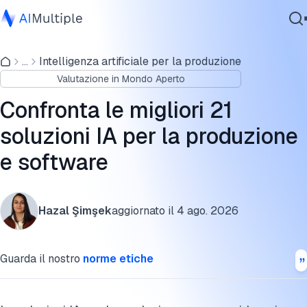
Selezione dei migliori software IA per la produzione
...
Intelligenza artificiale per la produzione
IA Agente
Soluzioni IA per la produzione delle Big Tech
Valutazione in Mondo Aperto
Sicurezza Informatica
Scale-up IA per la produzione
Dati
Confronta le migliori 21
Software Aziendale
Start-up IA per la produzione
soluzioni IA per la produzione
Servizi
e software
Tendenze emergenti dell'IA nella produzione
FAQ
Contattaci
Hazal Şimşek
aggiornato il
4 ago. 2026
Ulteriori letture
Cita questa ricerca
Guarda il nostro
norme etiche