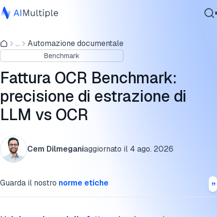
Risultati del benchmark
...
Automazione documentale
IA Agente
Metodologia
Benchmark
Sicurezza Informatica
Prossimi passi
Dati
Fattura OCR Benchmark:
Software Aziendale
Che cos'è l'OCR per fatture?
precisione di estrazione di
Servizi
LLM vs OCR
Come funzionano gli strumenti OCR per fatture?
Sfide dell'estrazione manuale dei dati delle fatture
Contattaci
Cem Dilmegani
aggiornato il
4 ago. 2026
Come scegliere il fornitore di elaborazione delle fatture?
Ulteriori letture
Guarda il nostro
norme etiche
Cita questo benchmark