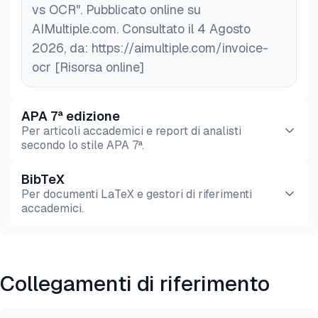
vs OCR". Pubblicato online su
AIMultiple.com. Consultato il 4 Agosto
2026, da: https://aimultiple.com/invoice-
ocr [Risorsa online]
APA 7ª edizione
Per articoli accademici e report di analisti
secondo lo stile APA 7ª.
BibTeX
Anteprima
HTML
Copia
Per documenti LaTeX e gestori di riferimenti
accademici.
Anteprima
HTML
Copia
Collegamenti di riferimento
@misc{dilmegani2026,

  author = {Dilmegani, Cem},
