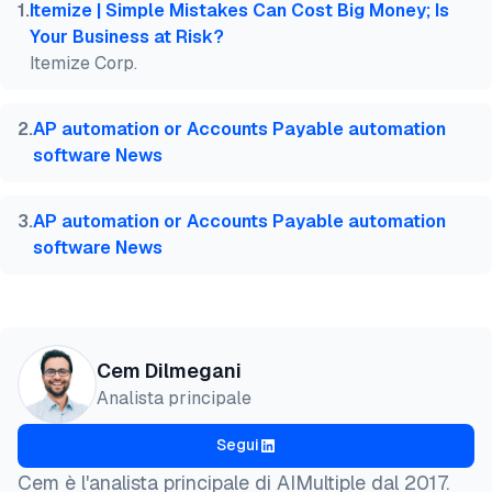
  title  = {{Fattura OCR Benchmark: precisione di e
1
.
Itemize | Simple Mistakes Can Cost Big Money; Is
  year   = {2026},

Your Business at Risk?
  month  = aug,

Itemize Corp.
  howpublished    = {\url{https://aimultiple.com/in
  note   = {AIMultiple. Consultato il 4 Agosto 2026
}
2
.
AP automation or Accounts Payable automation
software News
3
.
AP automation or Accounts Payable automation
software News
Cem Dilmegani
Analista principale
Segui
Cem è l'analista principale di AIMultiple dal 2017.