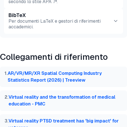
secondo lo stile APA 7ª.
BibTeX
Anteprima
HTML
Copia
Per documenti LaTeX e gestori di riferimenti
accademici.
Anteprima
HTML
Copia
Collegamenti di riferimento
@misc{dilmegani2026,

  author = {Dilmegani, Cem and Şimşek, Hazal},

  title  = {{Tipi di Realtà Virtuale e Casi d'Uso}}
1
.
AR/VR/MR/XR Spatial Computing Industry
  year   = {2026},

Statistics Report (2026) | Treeview
  month  = aug,

  howpublished    = {\url{https://aimultiple.com/vi
  note   = {AIMultiple. Consultato il 4 Agosto 2026
2
.
Virtual reality and the transformation of medical
}
education - PMC
3
.
Virtual reality PTSD treatment has 'big impact' for