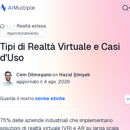
Cos'è la Realtà Virtuale (VR)?
...
Realtà estesa
IA Agente
Come Funziona la Tecnologia VR? Componenti e Processi
Approfondimento
Sicurezza Informatica
Quali sono i tipi di VR?
Dati
Tipi di Realtà Virtuale e Casi
Software Aziendale
Realtà virtuale (VR) vs. realtà aumentata (AR)
d'Uso
Servizi
Principali Casi d'Uso della VR
Cem Dilmegani
con
Hazal Şimşek
Quali sono le sfide per la VR?
aggiornato il
4 ago. 2026
Contattaci
Ulteriori Letture
Guarda il nostro
norme etiche
Link Esterni
Cita questa ricerca
75% delle aziende industriali che implementano
soluzioni di realtà virtuale (VR) e AR su larga scala