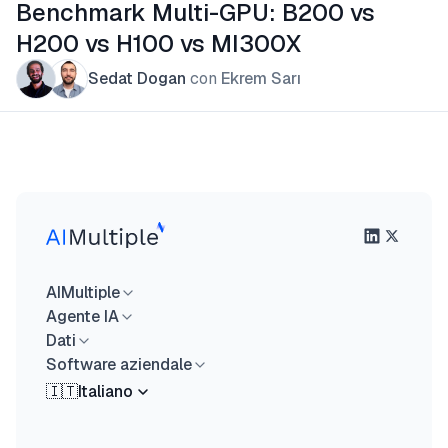
Benchmark Multi-GPU: B200 vs
H200 vs H100 vs MI300X
Sedat Dogan
con
Ekrem Sarı
AIMultiple
Agente IA
Dati
Software aziendale
🇮🇹
Italiano