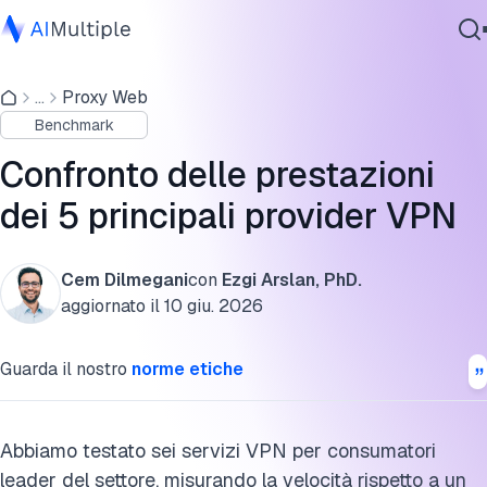
Principali risultati
...
Proxy Web
IA Agente
Risultati del confronto delle prestazioni delle VPN
Benchmark
Sicurezza Informatica
Metodologia del confronto delle prestazioni delle VPN
Dati
Confronto delle prestazioni
Software Aziendale
Come scegliere un provider VPN in base ai risultati del
dei 5 principali provider VPN
Servizi
confronto delle prestazioni
Come funziona il protocollo VPN?
Cem Dilmegani
con
Ezgi Arslan, PhD.
aggiornato il
10 giu. 2026
Cita questa ricerca
Contattaci
Guarda il nostro
norme etiche
Abbiamo testato sei servizi VPN per consumatori
leader del settore, misurando la velocità rispetto a un