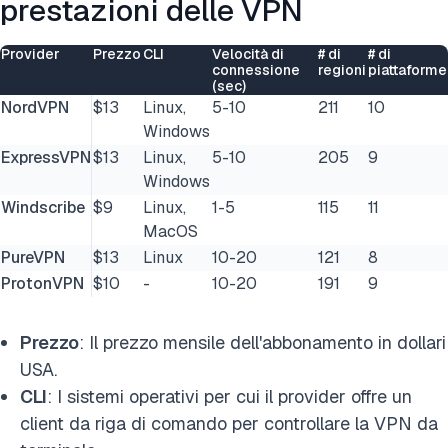
prestazioni delle VPN
Provider
Prezzo
CLI
Velocità di
# di
# di
connessione
regioni
piattaforme
(sec)
NordVPN
$13
Linux,
5-10
211
10
Windows
ExpressVPN
$13
Linux,
5-10
205
9
Windows
Windscribe
$9
Linux,
1-5
115
11
MacOS
PureVPN
$13
Linux
10-20
121
8
ProtonVPN
$10
-
10-20
191
9
Prezzo
: Il prezzo mensile dell'abbonamento in dollari
USA.
CLI
: I sistemi operativi per cui il provider offre un
client da riga di comando per controllare la VPN da