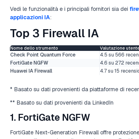
Vedi le funzionalità e i principali fornitori sia dei
fir
applicazioni IA
:
Top 3 Firewall IA
Nome dello strumento
Valutazione utent
Check Point Quantum Force
4.5 su 566 recen
FortiGate NGFW
4.6 su 272 recen
Huawei IA Firewall
4.7 su 15 recensi
* Basato su dati provenienti da piattaforme di rec
** Basato su dati provenienti da LinkedIn
1. FortiGate NGFW
FortiGate Next-Generation Firewall offre protezio