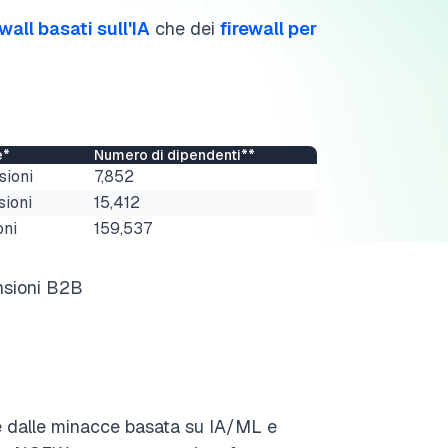
ewall basati sull'IA
che dei
firewall per
e*
Numero di dipendenti**
sioni
7,852
sioni
15,412
oni
159,537
ensioni B2B
ne dalle minacce basata su IA/ML e