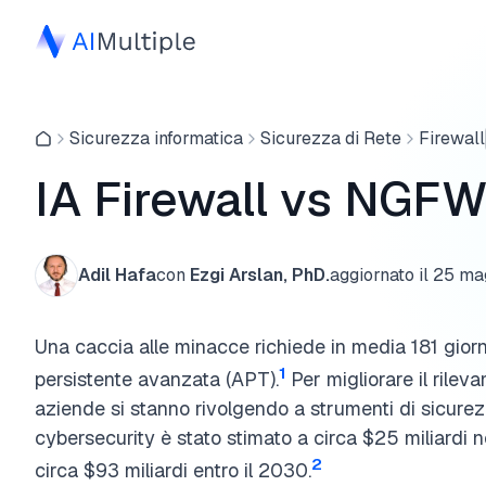
Sicurezza informatica
Sicurezza di Rete
Firewall
IA Firewall vs NGFWs
Adil Hafa
con
Ezgi Arslan, PhD.
aggiornato il
25 ma
Una caccia alle minacce richiede in media 181 giorn
1
persistente avanzata (APT).
Per migliorare il rilev
aziende si stanno rivolgendo a strumenti di sicurezza
cybersecurity è stato stimato a circa $25 miliardi
2
circa $93 miliardi entro il 2030.