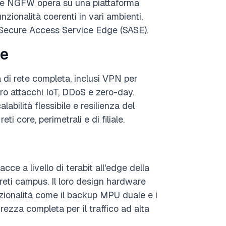
Gate NGFW opera su una piattaforma
nzionalità coerenti in vari ambienti,
ni Secure Access Service Edge (SASE).
ce
di rete completa, inclusi VPN per
o attacchi IoT, DDoS e zero-day.
abilità flessibile e resilienza del
i core, perimetrali e di filiale.
cce a livello di terabit all'edge della
 reti campus. Il loro design hardware
nzionalità come il backup MPU duale e i
urezza completa per il traffico ad alta