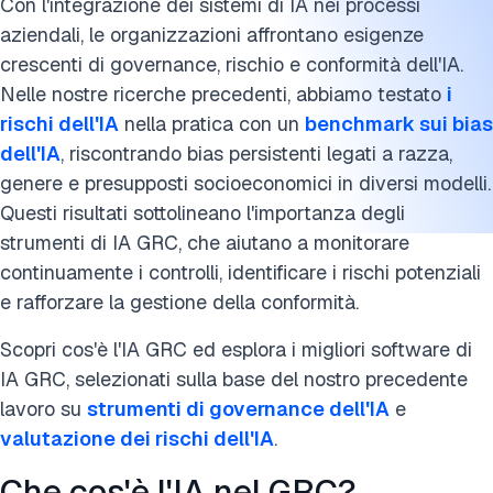
Con l'integrazione dei sistemi di IA nei processi
aziendali, le organizzazioni affrontano esigenze
crescenti di governance, rischio e conformità dell'IA.
Nelle nostre ricerche precedenti, abbiamo testato
i
rischi dell'IA
nella pratica con un
benchmark sui bias
dell'IA
, riscontrando bias persistenti legati a razza,
genere e presupposti socioeconomici in diversi modelli.
Questi risultati sottolineano l'importanza degli
strumenti di IA GRC, che aiutano a monitorare
continuamente i controlli, identificare i rischi potenziali
e rafforzare la gestione della conformità.
Scopri cos'è l'IA GRC ed esplora i migliori software di
IA GRC, selezionati sulla base del nostro precedente
lavoro su
strumenti di governance dell'IA
e
valutazione dei rischi dell'IA
.
Che cos'è l'IA nel GRC?