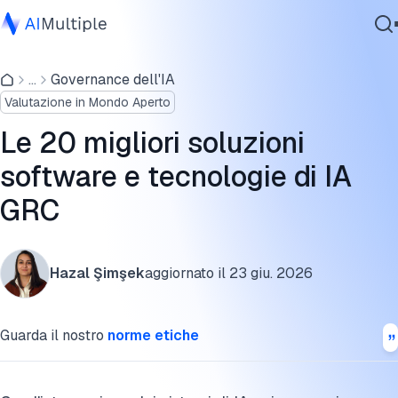
Che cos'è l'IA nel GRC?
...
Governance dell'IA
IA Agente
Le 20 migliori soluzioni software di IA GRC
Valutazione in Mondo Aperto
Sicurezza Informatica
Casi d'uso dell'IA GRC ed esempi reali
Dati
Le 20 migliori soluzioni
Software Aziendale
Cita questa ricerca
software e tecnologie di IA
Servizi
GRC
Contattaci
Hazal Şimşek
aggiornato il
23 giu. 2026
Guarda il nostro
norme etiche