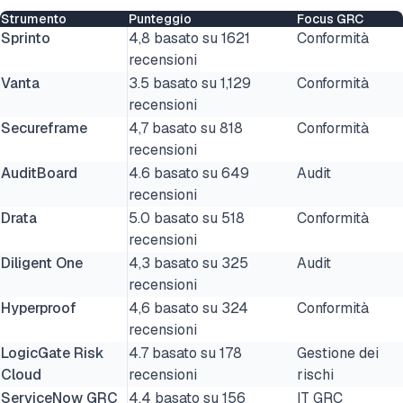
Strumento
Punteggio
Focus GRC
Sprinto
4,8 basato su 1621
Conformità
recensioni
Vanta
3.5 basato su 1,129
Conformità
recensioni
Secureframe
4,7 basato su 818
Conformità
recensioni
AuditBoard
4.6 basato su 649
Audit
recensioni
Drata
5.0 basato su 518
Conformità
recensioni
Diligent One
4,3 basato su 325
Audit
recensioni
Hyperproof
4,6 basato su 324
Conformità
recensioni
LogicGate Risk
4.7 basato su 178
Gestione dei
Cloud
recensioni
rischi
ServiceNow GRC
4,4 basato su 156
IT GRC