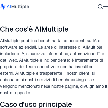
IA Agente
Che cos'è AIMultiple
Sicurezza Informatica
Dati
AIMultiple pubblica benchmark indipendenti su IA e
Software Aziendale
software aziendali. Le aree di interesse di AIMultiple
Servizi
includono IA, sicurezza informatica, automazione IT e
dati web. AIMultiple è indipendente: è interamente di
proprietà del team operativo e non ha investitori
Contattaci
esterni. AIMultiple è trasparente: i nostri clienti si
abbonano ai nostri servizi di benchmarking e, se
vengono menzionati nelle nostre pagine, divulghiamo il
nostro rapporto.
Caso d'uso principale