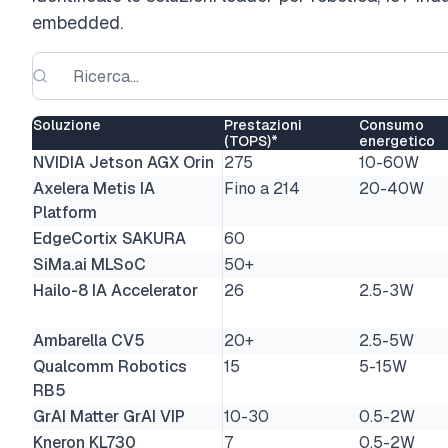
embedded.
Soluzione
Prestazioni
Consumo
(TOPS)*
energetico
NVIDIA Jetson AGX Orin
275
10-60W
Axelera Metis IA
Fino a 214
20-40W
Platform
EdgeCortix SAKURA
60
SiMa.ai MLSoC
50+
Hailo-8 IA Accelerator
26
2.5-3W
Ambarella CV5
20+
2.5-5W
Qualcomm Robotics
15
5-15W
RB5
GrAI Matter GrAI VIP
10-30
0.5-2W
Kneron KL730
7
0.5-2W