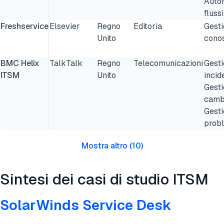
Auto
flussi
Freshservice
Elsevier
Regno
Editoria
Gesti
Unito
cono
BMC Helix
TalkTalk
Regno
Telecomunicazioni
Gesti
ITSM
Unito
incide
Gesti
camb
Gesti
prob
Mostra altro
(
10
)
Sintesi dei casi di studio ITSM
SolarWinds Service Desk