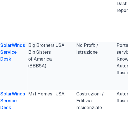
Dash
repor
SolarWinds
Big Brothers
USA
No Profit /
Porta
Service
Big Sisters
Istruzione
servi
Desk
of America
Know
(BBBSA)
Auto
fluss
SolarWinds
M/I Homes
USA
Costruzioni /
Auto
Service
Edilizia
fluss
Desk
residenziale