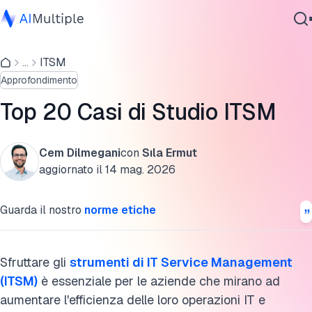
Casi di studio ITSM
...
ITSM
IA Agente
Sintesi dei casi di studio ITSM
Approfondimento
Sicurezza Informatica
Punti chiave dai casi di studio ITSM
Dati
Top 20 Casi di Studio ITSM
Software Aziendale
Cita questa ricerca
Servizi
Cem Dilmegani
con
Sıla Ermut
aggiornato il
14 mag. 2026
Contattaci
Guarda il nostro
norme etiche
Sfruttare gli
strumenti di IT Service Management
(ITSM)
è essenziale per le aziende che mirano ad
aumentare l'efficienza delle loro operazioni IT e