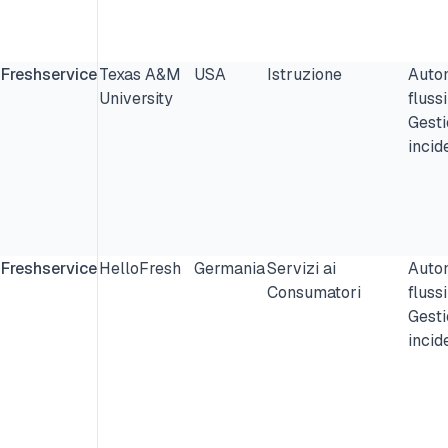
Freshservice
Texas A&M
USA
Istruzione
Auto
University
flussi
Gesti
incide
Freshservice
HelloFresh
Germania
Servizi ai
Auto
Consumatori
flussi
Gesti
incide