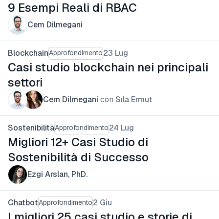
9 Esempi Reali di RBAC
Cem Dilmegani
Blockchain
23 Lug
Approfondimento
Casi studio blockchain nei principali
settori
Cem Dilmegani
con
Sıla Ermut
Sostenibilità
24 Lug
Approfondimento
Migliori 12+ Casi Studio di
Sostenibilità di Successo
Ezgi Arslan, PhD.
Chatbot
2 Giu
Approfondimento
I migliori 25 casi studio e storie di