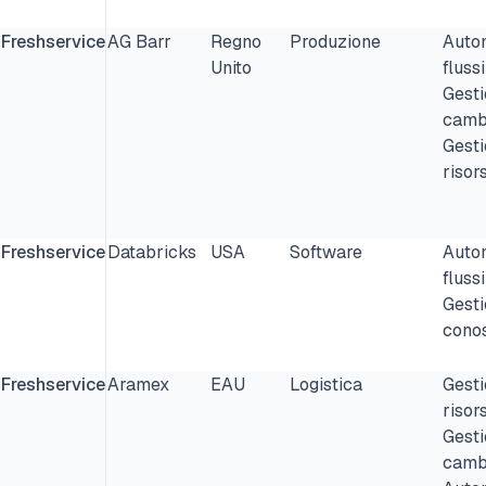
Freshservice
AG Barr
Regno
Produzione
Auto
Unito
flussi
Gesti
camb
Gesti
risor
Freshservice
Databricks
USA
Software
Auto
flussi
Gesti
cono
Freshservice
Aramex
EAU
Logistica
Gesti
risor
Gesti
camb