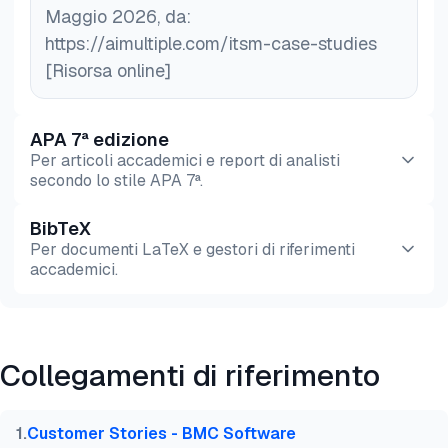
Maggio 2026, da:
https://aimultiple.com/itsm-case-studies
[Risorsa online]
APA 7ª edizione
Per articoli accademici e report di analisti
secondo lo stile APA 7ª.
BibTeX
Anteprima
HTML
Copia
Per documenti LaTeX e gestori di riferimenti
accademici.
Anteprima
HTML
Copia
Collegamenti di riferimento
@misc{dilmegani2026,

  author = {Dilmegani, Cem and Ermut, Sıla},

  title  = {{Top 20 Casi di Studio ITSM}},

1
.
Customer Stories - BMC Software
  year   = {2026},
