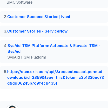
BMC Software
  month  = may,

  howpublished    = {\url{https://aimultiple.com/it
  note   = {AIMultiple. Consultato il 14 Maggio 202
2
.
Customer Success Stories | Ivanti
}
3
.
Customer Stories - ServiceNow
4
.
SysAid ITSM Platform: Automate & Elevate ITSM -
SysAid
SysAid ITSM Platform
5
.
https://dam.exin.com/api/&request=asset.permad
ownload&id=3859&type=this&token=c3b1335ec72
d8d906245b7c9f4cb435f