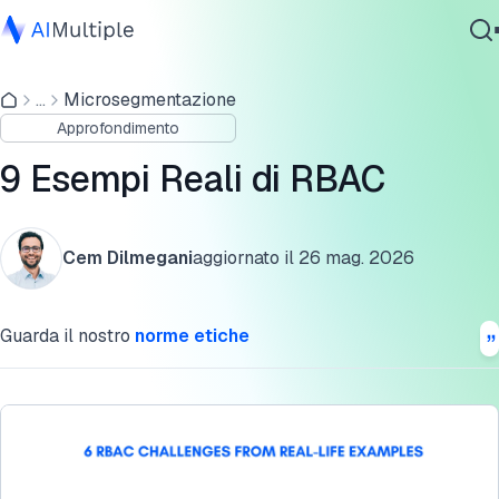
Esempi Reali di RBAC
...
Microsegmentazione
IA Agente
Che Cos'è RBAC?
Approfondimento
Sicurezza Informatica
5 Vantaggi di RBAC
Dati
9 Esempi Reali di RBAC
Software Aziendale
Perché Usare RBAC?
Servizi
Futuro di RBAC
Cem Dilmegani
aggiornato il
26 mag. 2026
Cita questa ricerca
Contattaci
Guarda il nostro
norme etiche