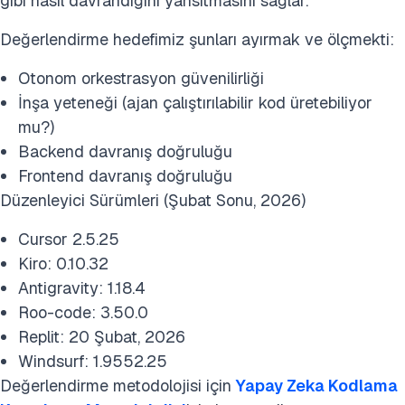
gibi nasıl davrandığını yansıtmasını sağlar.
Değerlendirme hedefimiz şunları ayırmak ve ölçmekti:
Otonom orkestrasyon güvenilirliği
İnşa yeteneği (ajan çalıştırılabilir kod üretebiliyor
mu?)
Backend davranış doğruluğu
Frontend davranış doğruluğu
Düzenleyici Sürümleri (Şubat Sonu, 2026)
Cursor 2.5.25
Kiro: 0.10.32
Antigravity: 1.18.4
Roo-code: 3.50.0
Replit: 20 Şubat, 2026
Windsurf: 1.9552.25
Değerlendirme metodolojisi için
Yapay Zeka
Kodlama