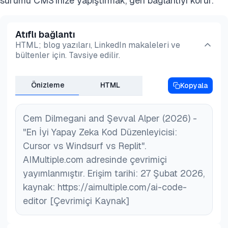
sürümü CMS'inize yapıştırmak, geri bağlantıyı korur.
Atıflı bağlantı
HTML; blog yazıları, LinkedIn makaleleri ve
bültenler için. Tavsiye edilir.
Önizleme
HTML
Kopyala
Cem Dilmegani and Şevval Alper (2026) -
"En İyi Yapay Zeka Kod Düzenleyicisi:
Cursor vs Windsurf vs Replit".
AIMultiple.com adresinde çevrimiçi
yayımlanmıştır. Erişim tarihi: 27 Şubat 2026,
kaynak: https://aimultiple.com/ai-code-
editor [Çevrimiçi Kaynak]