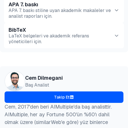
APA 7. baskı
APA 7. baskı stiline uyan akademik makaleler ve
analist raporları için.
BibTeX
Önizleme
HTML
Kopyala
LaTeX belgeleri ve akademik referans
yöneticileri için.
Önizleme
HTML
Kopyala
@misc{dilmegani2026,

Cem Dilmegani
  author = {Dilmegani, Cem and Alper, Şevval},

Baş Analist
  title  = {{En İyi Yapay Zeka Kod Düzenleyicisi: 
  year   = {2026},

Takip Et
  month  = feb,

  howpublished    = {\url{https://aimultiple.com/ai
Cem, 2017'den beri AIMultiple'da baş analisttir.
  note   = {AIMultiple. Erişim tarihi: 27 Şubat 202
AIMultiple, her ay Fortune 500'ün %60'ı dahil
}
olmak üzere (similarWeb'e göre) yüz binlerce