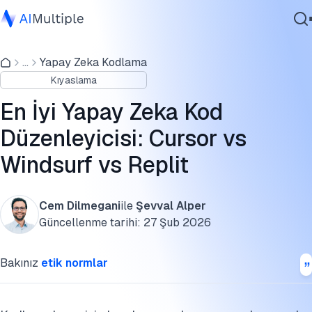
Kıyaslama sonuçları
...
Yapay Zeka Kodlama
Ajanik Yapay Zeka
Araç içgörüleri
Kıyaslama
Siber güvenlik
Araç fiyatlandırması
Veri
En İyi Yapay Zeka Kod
Kurumsal Yazılım
Metodoloji
Düzenleyicisi: Cursor vs
Hizmetler
Windsurf vs Replit
SSS'ler
Yapay zeka kodlama hakkında daha fazlası:
Cem Dilmegani
ile
Şevval Alper
Bize Ulaşın
Bu benchmarkı kaynak gösterin
Güncellenme tarihi:
27 Şub 2026
Bakınız
etik normlar