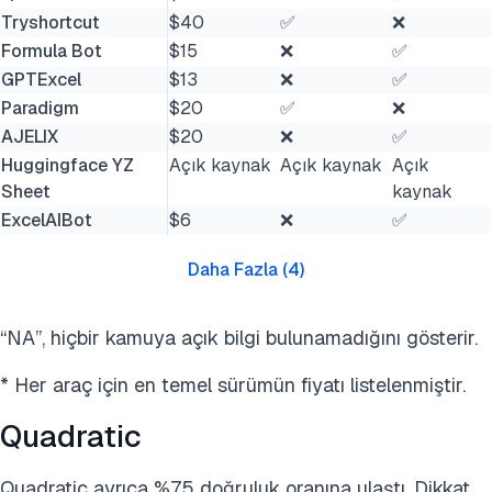
Tryshortcut
$40
✅
❌
Formula Bot
$15
❌
✅
GPTExcel
$13
❌
✅
Paradigm
$20
✅
❌
AJELIX
$20
❌
✅
Huggingface YZ
Açık kaynak
Açık kaynak
Açık
Sheet
kaynak
ExcelAIBot
$6
❌
✅
Daha Fazla
(
4
)
“NA”, hiçbir kamuya açık bilgi bulunamadığını gösterir.
* Her araç için en temel sürümün fiyatı listelenmiştir.
Quadratic
Quadratic ayrıca %75 doğruluk oranına ulaştı. Dikkat