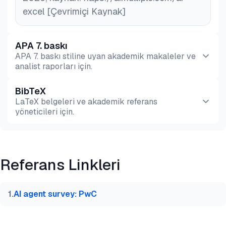
excel [Çevrimiçi Kaynak]
APA 7. baskı
APA 7. baskı stiline uyan akademik makaleler ve
analist raporları için.
BibTeX
Önizleme
HTML
Kopyala
LaTeX belgeleri ve akademik referans
yöneticileri için.
Önizleme
HTML
Kopyala
Referans Linkleri
@misc{phd2026,

  author = {PhD., Ezgi Arslan,},

  title  = {{En İyi 14 Yapay Zeka Excel Aracı Karşı
1
.
AI agent survey: PwC
  year   = {2026},

  month  = jun,

  howpublished    = {\url{https://aimultiple.com/ai