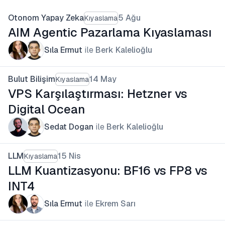
Otonom Yapay Zeka
5 Ağu
Kıyaslama
AIM Agentic Pazarlama Kıyaslaması
Sıla Ermut
ile
Berk Kalelioğlu
Bulut Bilişim
14 May
Kıyaslama
VPS Karşılaştırması: Hetzner vs
Digital Ocean
Sedat Dogan
ile
Berk Kalelioğlu
LLM
15 Nis
Kıyaslama
LLM Kuantizasyonu: BF16 vs FP8 vs
INT4
Sıla Ermut
ile
Ekrem Sarı