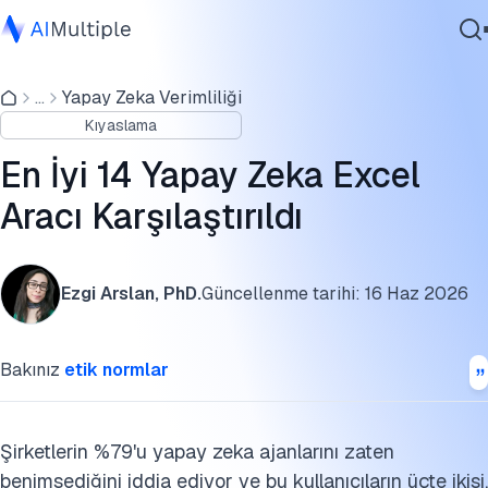
Excel Yapay Zeka Araçlarının Performansı
...
Yapay Zeka Verimliliği
Ajanik Yapay Zeka
Yapay Zeka Destekli Excel Çözümlerinin Değerlendirilmes
Kıyaslama
Siber güvenlik
Yapay Zeka Destekli Araçların Anahtar Özellikleri
Veri
En İyi 14 Yapay Zeka Excel
Kurumsal Yazılım
SSS'ler
Aracı Karşılaştırıldı
Hizmetler
Daha Fazla Okuma
Ezgi Arslan, PhD.
Güncellenme tarihi:
16 Haz 2026
Bu benchmarkı kaynak gösterin
Bize Ulaşın
Bakınız
etik normlar
Şirketlerin %79'u yapay zeka ajanlarını zaten
benimsediğini iddia ediyor ve bu kullanıcıların üçte ikisi,