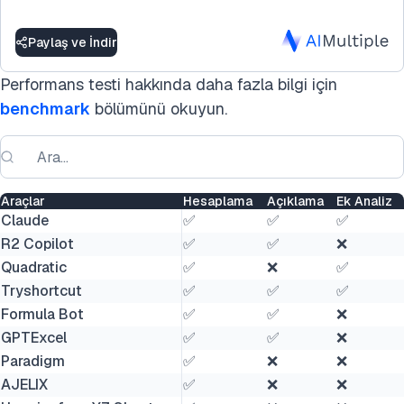
Paylaş ve İndir
Performans testi hakkında daha fazla bilgi için
benchmark
bölümünü okuyun.
Araçlar
Hesaplama
Açıklama
Ek Analiz
Claude
✅
✅
✅
R2 Copilot
✅
✅
❌
Quadratic
✅
❌
✅
Tryshortcut
✅
✅
✅
Formula Bot
✅
✅
❌
GPTExcel
✅
✅
❌
Paradigm
✅
❌
❌
AJELIX
✅
❌
❌