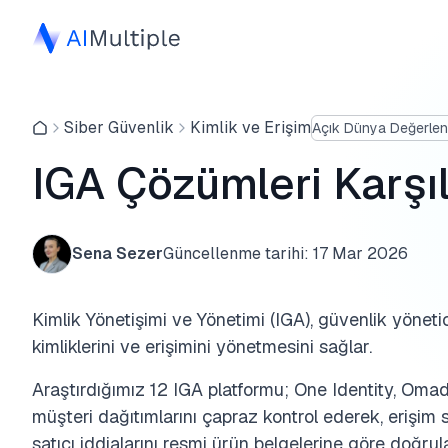
Siber Güvenlik
Kimlik ve Erişim
Açık Dünya Değerlen
IGA Çözümleri Karşıla
Sena Sezer
Güncellenme tarihi:
17 Mar 2026
Kimlik Yönetişimi ve Yönetimi (IGA), güvenlik yönetic
kimliklerini ve erişimini yönetmesini sağlar.
Araştırdığımız 12 IGA platformu; One Identity, Om
müşteri dağıtımlarını çapraz kontrol ederek, erişim s
satıcı iddialarını resmi ürün belgelerine göre doğrul