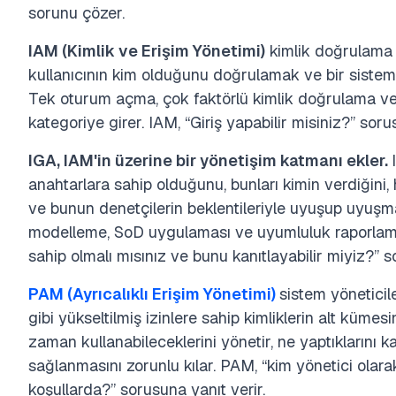
sorunu çözer.
IAM (Kimlik ve Erişim Yönetimi)
kimlik doğrulama v
kullanıcının kim olduğunu doğrulamak ve bir siste
Tek oturum açma, çok faktörlü kimlik doğrulama ve k
kategoriye girer. IAM, “Giriş yapabilir misiniz?” soru
IGA, IAM'in üzerine bir yönetişim katmanı ekler.
anahtarlara sahip olduğunu, bunları kimin verdiğini,
ve bunun denetçilerin beklentileriyle uyuşup uyuşmadı
modelleme, SoD uygulaması ve uyumluluk raporlaması
sahip olmalı mısınız ve bunu kanıtlayabilir miyiz?” s
PAM (Ayrıcalıklı Erişim Yönetimi)
sistem yöneticile
gibi yükseltilmiş izinlere sahip kimliklerin alt kümesi
zaman kullanabileceklerini yönetir, ne yaptıklarını
sağlanmasını zorunlu kılar. PAM, “kim yönetici olar
koşullarda?” sorusuna yanıt verir.