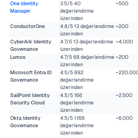
One Identity
3.5/5 40
~500
Manager
değerlendirme
üzerinden
ConductorOne
4.8/5 13 değerlendirme
~200
üzerinden
CyberArk Identity
4.7/5 13 değerlendirme
~4,000
Governance
üzerinden
Lumos
4.7/5 68 değerlendirme
~200
üzerinden
Microsoft Entra ID
4.5/5 892
~220,00
Governance
değerlendirme
üzerinden
SailPoint Identity
4.5/5 166
~2,500
Security Cloud
değerlendirme
üzerinden
Okta Identity
4.5/5 1,166
~6,000
Governance
değerlendirme
üzerinden