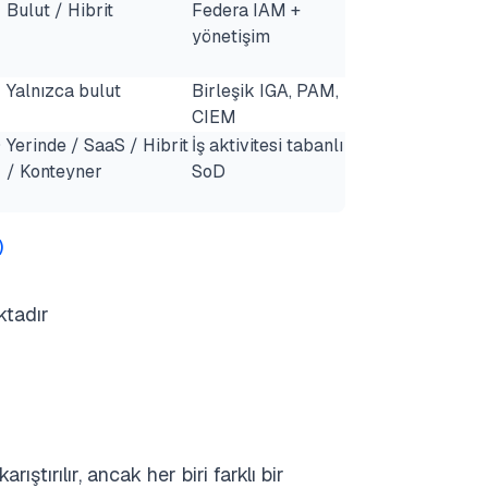
Bulut / Hibrit
Federa IAM +
yönetişim
Yalnızca bulut
Birleşik IGA, PAM,
CIEM
0
Yerinde / SaaS / Hibrit
İş aktivitesi tabanlı
/ Konteyner
SoD
)
ktadır
ıştırılır, ancak her biri farklı bir