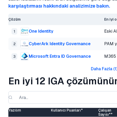
karşılaştırması hakkındaki analizimize bakın.
Çözüm
En iyi 
One Identity
Eski A
1
CyberArk Identity Governance
PAM ye
2
Microsoft Entra ID Governance
M365 y
3
Daha Fazla
(
1
En iyi 12 IGA çözümünün
Yazılım
Kullanıcı Puanları*
Çalışan
Sayısı**