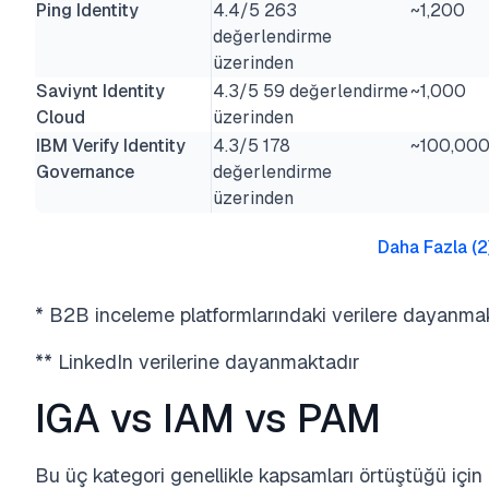
Ping Identity
4.4/5 263
~1,200
değerlendirme
üzerinden
Saviynt Identity
4.3/5 59 değerlendirme
~1,000
Cloud
üzerinden
IBM Verify Identity
4.3/5 178
~100,00
Governance
değerlendirme
üzerinden
Daha Fazla
(
2
* B2B inceleme platformlarındaki verilere dayanma
** LinkedIn verilerine dayanmaktadır
IGA vs IAM vs PAM
Bu üç kategori genellikle kapsamları örtüştüğü için kar