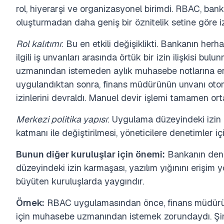
rol, hiyerarşi ve organizasyonel birimdi. RBAC, bank
oluşturmadan daha geniş bir öznitelik setine göre i
Rol kalıtımı
: Bu en etkili değişiklikti. Bankanın herh
ilgili iş unvanları arasında örtük bir izin ilişkisi 
uzmanından istemeden aylık muhasebe notlarına eriş
uygulandıktan sonra, finans müdürünün unvanı otom
izinlerini devraldı. Manuel devir işlemi tamamen ort
Merkezi politika yapısı
: Uygulama düzeyindeki izin d
katmanı ile değiştirilmesi, yöneticilere denetimler i
Bunun diğer kuruluşlar için önemi:
Bankanın deney
düzeyindeki izin karmaşası, yazılım yığınını erişim 
büyüten kuruluşlarda yaygındır.
Örnek:
RBAC uygulamasından önce, finans müdürü 
için muhasebe uzmanından istemek zorundaydı.
Şi