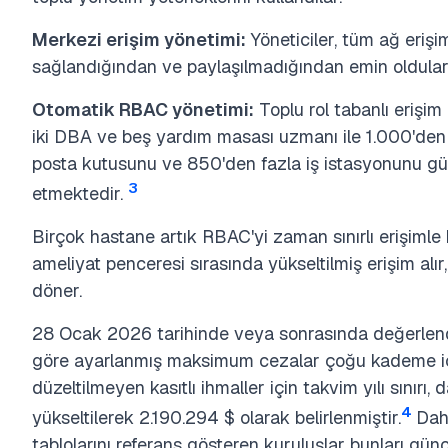
Merkezi erişim yönetimi:
Yöneticiler, tüm ağ erişim
sağlandığından ve paylaşılmadığından emin oldular
Otomatik RBAC yönetimi:
Toplu rol tabanlı erişim
iki DBA ve beş yardım masası uzmanı ile 1.000'den f
posta kutusunu ve 850'den fazla iş istasyonunu güv
3
etmektedir.
Birçok hastane artık RBAC'yi zaman sınırlı erişimle b
ameliyat penceresi sırasında yükseltilmiş erişim alır
döner.
28 Ocak 2026 tarihinde veya sonrasında değerlendir
göre ayarlanmış maksimum cezalar çoğu kademe için
düzeltilmeyen kasıtlı ihmaller için takvim yılı sınırı
4
yükseltilerek 2.190.294 $ olarak belirlenmiştir.
Dahi
tablolarını referans gösteren kuruluşlar bunları günc