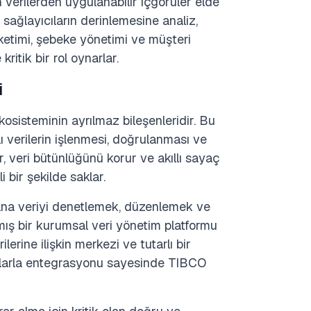
en verilerden uygulanabilir içgörüler elde
t sağlayıcıların derinlemesine analiz,
ketimi, şebeke yönetimi ve müşteri
kritik bir rol oynarlar.
i
kosisteminin ayrılmaz bileşenleridir. Bu
lı verilerin işlenmesi, doğrulanması ve
r, veri bütünlüğünü korur ve akıllı sayaç
 bir şekilde saklar.
 ana veriyi denetlemek, düzenlemek ve
ış bir kurumsal veri yönetim platformu
erine ilişkin merkezi ve tutarlı bir
yaçlarla entegrasyonu sayesinde TIBCO