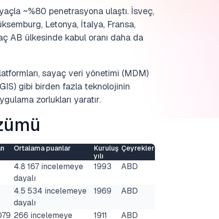
ayaçla ~%80 penetrasyona ulaştı. İsveç,
ksemburg, Letonya, İtalya, Fransa,
kaç AB ülkesinde kabul oranı daha da
platformları, sayaç veri yönetimi (MDM)
(GIS) gibi birden fazla teknolojinin
gulama zorlukları yaratır.
özümü
an
Ortalama puanlar
Kuruluş
Çeyrekler
yılı
4.8 167 incelemeye
1993
ABD
dayalı
4.5 534 incelemeye
1969
ABD
dayalı
079
266 incelemeye
1911
ABD