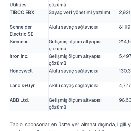
Utilities
çözümü
TIBCO EBX
Sayaç veri yönetimi yazılımı
2,921
Schneider
Akıllı sayaç sağlayıcısı
81,119
Electric SE
Siemens
Gelişmiş ölçüm altyapısı
214,5
çözümü
Itron Inc.
Gelişmiş ölçüm altyapısı
5,49
çözümü
Honeywell
Akıllı sayaç sağlayıcısı
130,
Landis+Gyr
Akıllı sayaç sağlayıcısı
4,777
ABB Ltd.
Gelişmiş ölçüm altyapısı
98,6
çözümü
Tablo, sponsorlar en üstte yer alması dışında, ilgili