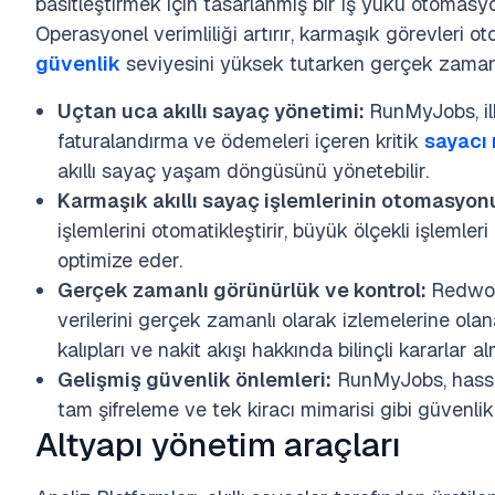
basitleştirmek için tasarlanmış bir iş yükü otomas
Operasyonel verimliliği artırır, karmaşık görevleri otom
güvenlik
seviyesini yüksek tutarken gerçek zamanl
Uçtan uca akıllı sayaç yönetimi:
RunMyJobs, il
faturalandırma ve ödemeleri içeren kritik
sayacı
akıllı sayaç yaşam döngüsünü yönetebilir.
Karmaşık akıllı sayaç işlemlerinin otomasyon
işlemlerini otomatikleştirir, büyük ölçekli işlemleri 
optimize eder.
Gerçek zamanlı görünürlük ve kontrol:
Redwood
verilerini gerçek zamanlı olarak izlemelerine olan
kalıpları ve nakit akışı hakkında bilinçli kararlar 
Gelişmiş güvenlik önlemleri:
RunMyJobs, hassas 
tam şifreleme ve tek kiracı mimarisi gibi güvenlik öz
Altyapı yönetim araçları