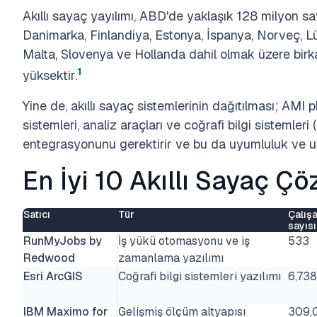
Akıllı sayaç yayılımı, ABD'de yaklaşık 128 milyon s
Danimarka, Finlandiya, Estonya, İspanya, Norveç, Lü
Malta, Slovenya ve Hollanda dahil olmak üzere bir
1
yüksektir.
Yine de, akıllı sayaç sistemlerinin dağıtılması; AMI 
sistemleri, analiz araçları ve coğrafi bilgi sistemleri 
entegrasyonunu gerektirir ve bu da uyumluluk ve uy
En İyi 10 Akıllı Sayaç Ç
Satıcı
Tür
Çalış
sayısı
RunMyJobs by
İş yükü otomasyonu ve iş
533
Redwood
zamanlama yazılımı
Esri ArcGIS
Coğrafi bilgi sistemleri yazılımı
6,738
IBM Maximo for
Gelişmiş ölçüm altyapısı
309,