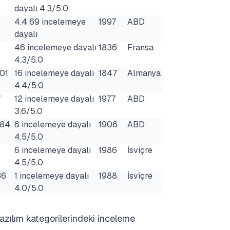
dayalı 4.3/5.0
4.4 69 incelemeye
1997
ABD
dayalı
46 incelemeye dayalı
1836
Fransa
4.3/5.0
01
16 incelemeye dayalı
1847
Almanya
4.4/5.0
7
12 incelemeye dayalı
1977
ABD
3.6/5.0
384
6 incelemeye dayalı
1906
ABD
4.5/5.0
6 incelemeye dayalı
1986
İsviçre
4.5/5.0
36
1 incelemeye dayalı
1988
İsviçre
4.0/5.0
 yazılım kategorilerindeki inceleme