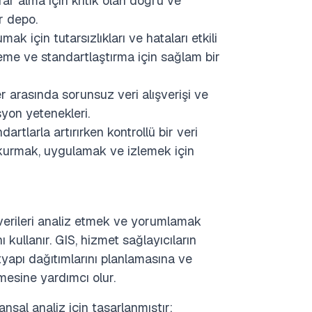
rar alma için kritik olan doğru ve
ir depo.
k için tutarsızlıkları ve hataları etkili
leme ve standartlaştırma için sağlam bir
er arasında sorunsuz veri alışverişi ve
yon yetenekleri.
rtlarla artırırken kontrollü bir veri
ı kurmak, uygulamak ve izlemek için
a verileri analiz etmek ve yorumlamak
 kullanır. GIS, hizmet sağlayıcıların
ltyapı dağıtımlarını planlamasına ve
mesine yardımcı olur.
ansal analiz için tasarlanmıştır;