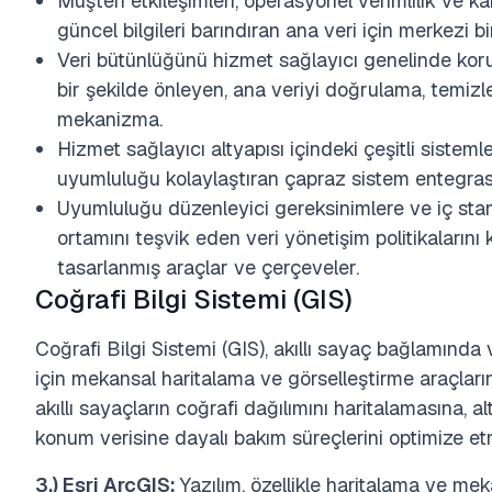
Müşteri etkileşimleri, operasyonel verimlilik ve ka
güncel bilgileri barındıran ana veri için merkezi b
Veri bütünlüğünü hizmet sağlayıcı genelinde koruma
bir şekilde önleyen, ana veriyi doğrulama, temiz
mekanizma.
Hizmet sağlayıcı altyapısı içindeki çeşitli sisteml
uyumluluğu kolaylaştıran çapraz sistem entegras
Uyumluluğu düzenleyici gereksinimlere ve iç standa
ortamını teşvik eden veri yönetişim politikaların
tasarlanmış araçlar ve çerçeveler.
Coğrafi Bilgi Sistemi (GIS)
Coğrafi Bilgi Sistemi (GIS), akıllı sayaç bağlamınd
için mekansal haritalama ve görselleştirme araçlarını
akıllı sayaçların coğrafi dağılımını haritalamasına, a
konum verisine dayalı bakım süreçlerini optimize et
3.) Esri ArcGIS:
Yazılım, özellikle haritalama ve mek