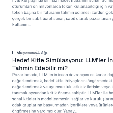
fiyat karşılığında sınırsız model kullanımı sunar. Bu m
oturumları on milyonlarca token kullanabildiği için ya
token başına bir faturanın tahmin edilmesi zordur. Çok
gerçek bir sabit ücret sunar; sabit olarak pazarlanan 
kullanım…
LLM
4 Ağu
Kıyaslama
Hedef Kitle Simülasyonu: LLM'ler İn
Tahmin Edebilir mi?
Pazarlamada, LLM'lerin insan davranışını ne kadar doğ
değerlendirmek, hedef kitle ihtiyaçlarını öngörmedeki e
değerlendirmek ve uyumsuzluk, etkisiz iletişim veya i
tanımak açısından kritik öneme sahiptir. LLM'ler ile h
sanal kitlelerin modellenmesini sağlar ve kuruluşların
odak gruplarına başvurmadan içeriklere veya ürünlere
öngörmesine yardımcı olur. Yapay…