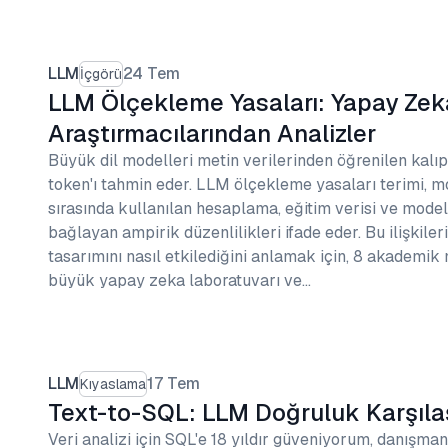
LLM
24 Tem
İçgörü
LLM Ölçekleme Yasaları: Yapay Zek
Araştırmacılarından Analizler
Büyük dil modelleri metin verilerinden öğrenilen kalı
token'ı tahmin eder. LLM ölçekleme yasaları terimi, m
sırasında kullanılan hesaplama, eğitim verisi ve mode
bağlayan ampirik düzenlilikleri ifade eder. Bu ilişkile
tasarımını nasıl etkilediğini anlamak için, 8 akademik
büyük yapay zeka laboratuvarı ve…
LLM
17 Tem
Kıyaslama
Text-to-SQL: LLM Doğruluk Karşıla
Veri analizi için SQL'e 18 yıldır güveniyorum, danışma