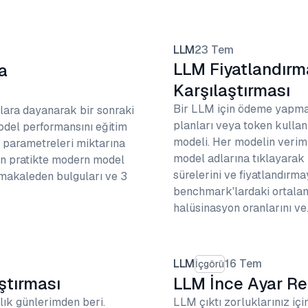
LLM
23 Tem
LLM Fiyatlandırma
a
Karşılaştırması
Bir LLM için ödeme yapmanı
plara dayanarak bir sonraki
planları veya token kullan
odel performansını eğitim
modeli. Her modelin veriml
l parametreleri miktarına
model adlarına tıklayara
rin pratikte modern model
sürelerini ve fiyatlandırm
 makaleden bulguları ve 3
benchmark'lardaki ortalama
halüsinasyon oranlarını ve
LLM
16 Tem
İçgörü
ştırması
LLM İnce Ayar Reh
nlık günlerimden beri.
LLM çıktı zorluklarınız içi