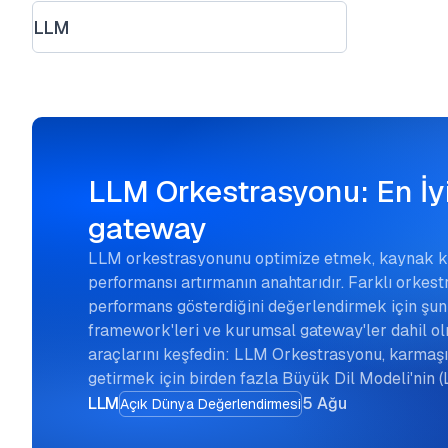
LLM
LLM Orkestrasyonu: En İy
gateway
LLM orkestrasyonunu optimize etmek, kaynak kul
performansı artırmanın anahtarıdır. Farklı orkest
performans gösterdiğini değerlendirmek için şunl
framework'leri ve kurumsal gateway'ler dahil o
araçlarını keşfedin: LLM Orkestrasyonu, karmaşık
getirmek için birden fazla Büyük Dil Modeli'nin 
LLM
5 Ağu
Açık Dünya Değerlendirmesi