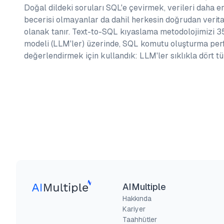
Doğal dildeki soruları SQL'e çevirmek, verileri daha eri
becerisi olmayanlar da dahil herkesin doğrudan verit
olanak tanır. Text-to-SQL kıyaslama metodolojimizi 35
modeli (LLM'ler) üzerinde, SQL komutu oluşturma per
değerlendirmek için kullandık: LLM'ler sıklıkla dört tü
AIMultiple
Hakkında
Kariyer
Taahhütler