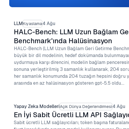
LLM
4 Ağu
Kıyaslama
HALC-Bench: LLM Uzun Bağlam Ger
Benchmark'ında Halüsinasyon
HALC-Bench (LLM Uzun Bağlam Geri Getirme Benchma
büyük bir dil modelinin, hedef dokümanda bulunmayan 
uydurmaya karşı direncini, modelin bağlam penceresin
sonuna yerleştirilmiş 3 samanlık kullanarak, 204 soru
her samanlık konumunda 204 tuzağın hepsini doğru ya
arasında en az halüsinasyon gösteren gpt-5.5 oldu.…
Yapay Zeka Modelleri
4 Ağu
Açık Dünya Değerlendirmesi
En İyi Sabit Ücretli LLM API Sağlayıc
Sabit ücretli LLM sağlayıcıları, token başına faturalan