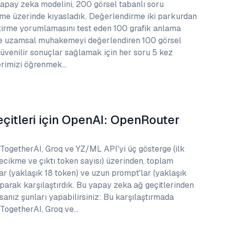
apay zeka modelini, 200 görsel tabanlı soru
e üzerinde kıyasladık. Değerlendirme iki parkurdan
ştirme yorumlamasını test eden 100 grafik anlama
ile uzamsal muhakemeyi değerlendiren 100 görsel
güvenilir sonuçlar sağlamak için her soru 5 kez
rlerimizi öğrenmek…
çitleri için OpenAI: OpenRouter
getherAI, Groq ve YZ/ML API'yi üç gösterge (ilk
cikme ve çıktı token sayısı) üzerinden, toplam
ar (yaklaşık 18 token) ve uzun prompt'lar (yaklaşık
parak karşılaştırdık. Bu yapay zeka ağ geçitlerinden
sanız şunları yapabilirsiniz: Bu karşılaştırmada
TogetherAI, Groq ve…