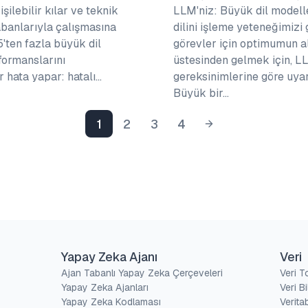
şilebilir kılar ve teknik
LLM'niz: Büyük dil modell
abanlarıyla çalışmasına
dilini işleme yeteneğimizi g
'ten fazla büyük dil
görevler için optimumun al
formanslarını
üstesinden gelmek için, LL
r hata yapar: hatalı…
gereksinimlerine göre uyar
Büyük bir…
1
2
3
4
Yapay Zeka Ajanı
Veri
Ajan Tabanlı Yapay Zeka Çerçeveleri
Veri 
Yapay Zeka Ajanları
Veri Bi
Yapay Zeka Kodlaması
Verita