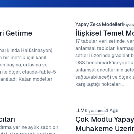
Yapay Zeka Modelleri
Kıya
i Getirme
İlişkisel Temel Mo
17 tabular veri setinde, y
anlamsal tablolar, karmaşı
rk'ında Halüsinasyon)
setleri üzerinde gradient
bir metrik için kanıt
OSS benchmark'ını yaptık. 
in başına, ortasına ve
anlamsal öncüllerinin gel
 ile ölçer. claude-fable-5
sağlayabileceği ve ölçek 
nıtladı. Kalan modeller
karşılaştığı noktaları…
LLM
4 Ağu
Kıyaslama
ıları
Çok Modlu Yapay 
Muhakeme Üzerind
dırma yerine aylık sabit bir