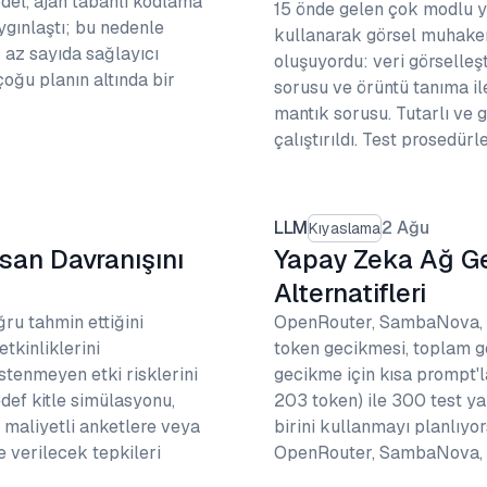
odel, ajan tabanlı kodlama
15 önde gelen çok modlu y
ygınlaştı; bu nedenle
kullanarak görsel muhakem
 az sayıda sağlayıcı
oluşuyordu: veri görselle
çoğu planın altında bir
sorusu ve örüntü tanıma 
mantık sorusu. Tutarlı ve 
çalıştırıldı. Test prosedü
LLM
2 Ağu
Kıyaslama
san Davranışını
Yapay Zeka Ağ Ge
Alternatifleri
ru tahmin ettiğini
OpenRouter, SambaNova, To
tkinliklerini
token gecikmesi, toplam ge
stenmeyen etki risklerini
gecikme için kısa prompt'l
edef kitle simülasyonu,
203 token) ile 300 test ya
 maliyetli anketlere veya
birini kullanmayı planlıyor
 verilecek tepkileri
OpenRouter, SambaNova, 