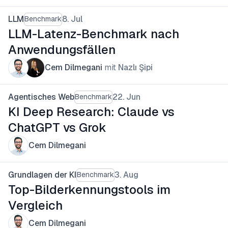
LLM
8. Jul
Benchmark
LLM-Latenz-Benchmark nach
Anwendungsfällen
Cem Dilmegani
mit
Nazlı Şipi
Agentisches Web
22. Jun
Benchmark
KI Deep Research: Claude vs
ChatGPT vs Grok
Cem Dilmegani
Grundlagen der KI
3. Aug
Benchmark
Top-Bilderkennungstools im
Vergleich
Cem Dilmegani