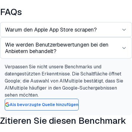
FAQs
Warum den Apple App Store scrapen?
Wie werden Benutzerbewertungen bei den
Der Apple App Store enthält detaillierte
Anbietern behandelt?
Informationen zu Millionen von Apps, einschließlich
Preise, Bewertungen, Benutzerbewertungen,
Verpassen Sie nicht unsere Benchmarks und
Die Bewertungsunterstützung variiert stark je
Versionshistorie, In-App-Käufe und Screenshots.
datengestützten Erkenntnisse. Die Schaltfläche öffnet
nach Anbieter. Bright Data hat einen dedizierten
Das Scraping dieser Daten verwandelt einen
Google; die Auswahl von AIMultiple bestätigt, dass Sie
Apple App Store Reviews, Collect by URL
-
statischen Katalog in eine lebendige Quelle für
AIMultiple häufiger in den Google-Suchergebnissen
Datensatz, der Benutzerbewertungen zurückgibt
Marktintelligenz. Häufige Anwendungsfälle
sehen möchten.
und für Sentiment-Analyse und
umfassen App Store Optimization (ASO),
Als bevorzugte Quelle hinzufügen
Bewertungsverfolgung entwickelt wurde. SerpApi
Wettbewerbsüberwachung, Markt- und
bietet eine separate
Apple App Store Reviews API
Trendforschung, Bewertungs- und Sentiment-
Zitieren Sie diesen Benchmark
(
) an, die strukturierte
engine=apple_reviews
Analyse, Investor-Forschung durch
Bewertungsdaten mit Sortierung, Paginierung und