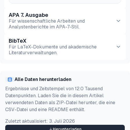
APA 7. Ausgabe
Für wissenschaftliche Arbeiten und
Analystenberichte im APA-7-Stil.
BibTeX
Vorschau
HTML
Kopieren
Für LaTeX-Dokumente und akademische
Literaturverwaltungen.
Vorschau
HTML
Kopieren
Alle Daten herunterladen
@misc{sipi2026,

Ergebnisse und Zeitstempel von 12.0 Tausend
  author = {Şipi, Nazlı},

Datenpunkten. Laden Sie die in diesem Artikel
  title  = {{Top 6 Apple App Store Scraper: Bright 
verwendeten Daten als ZIP-Datei herunter, die eine
  year   = {2026},

CSV-Datei und eine README enthält.
  month  = may,

  howpublished    = {\url{https://aimultiple.com/ap
Zuletzt aktualisiert:
3. Juli 2026
  note   = {AIMultiple. Abgerufen am 14. Mai 2026}

}
Herunterladen