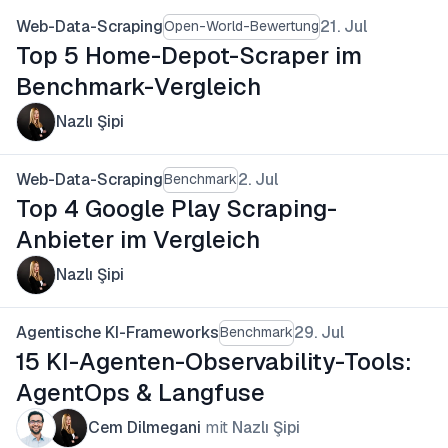
Web-Data-Scraping
21. Jul
Open-World-Bewertung
Top 5 Home-Depot-Scraper im
Benchmark-Vergleich
Nazlı Şipi
Web-Data-Scraping
2. Jul
Benchmark
Top 4 Google Play Scraping-
Anbieter im Vergleich
Nazlı Şipi
Agentische KI-Frameworks
29. Jul
Benchmark
15 KI-Agenten-Observability-Tools:
AgentOps & Langfuse
Cem Dilmegani
mit
Nazlı Şipi