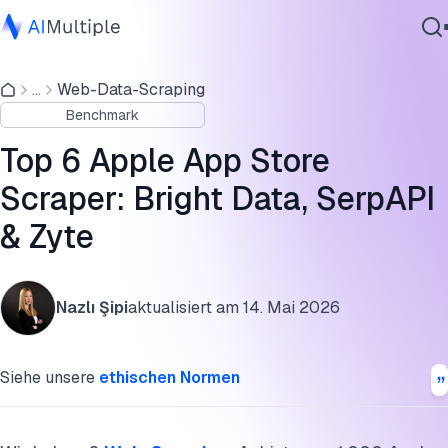
Apple App Store Scraping-Benchmark
...
Web-Data-Scraping
Agentische KI
Datenfelder, die Sie aus dem App Store scrapen können
Benchmark
Cybersicherheit
Apple App Store-Anbieter & Benchmark-Ergebnisse
Daten
Top 6 Apple App Store
Unternehmenssoftware
FAQs
Scraper: Bright Data, SerpAPI
Dienstleistungen
& Zyte
Zitieren Sie diesen Benchmark
Kontaktieren
Nazlı Şipi
aktualisiert am
14. Mai 2026
Siehe unsere
ethischen Normen