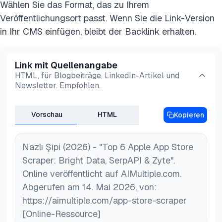
Bewertungszahlen und Bewertungs-
Wählen Sie das Format, das zu Ihrem
Filterung nach Bewertung oder Land zurückgibt.
Geschwindigkeit sowie die programmatische
Veröffentlichungsort passt. Wenn Sie die Link-Version
Decodo, Oxylabs, Nimble und Zyte haben keinen
Verfolgung der eigenen App-Leistung. Dies im
in Ihr CMS einfügen, bleibt der Backlink erhalten.
dedizierten Bewertungs-Endpunkt, aber der
großen Maßstab von Hand durchzuführen, ist
Bewertungsabschnitt einer App-Produktseite kann
unpraktisch, weshalb dedizierte Scraping-Anbieter
dennoch über ihre allgemeinen Scraping-APIs
Link mit Quellenangabe
für diesen Zweck existieren.
HTML, für Blogbeiträge, LinkedIn-Artikel und
gescraped und manuell mit CSS-Selektoren
Newsletter. Empfohlen.
analysiert werden. Wenn Bewertungen für Ihren
Anwendungsfall zentral sind, sind Bright Data und
Vorschau
HTML
Kopieren
SerpApi die direktesten Optionen.
Nazlı Şipi (2026) - "Top 6 Apple App Store
Scraper: Bright Data, SerpAPI & Zyte".
Online veröffentlicht auf AIMultiple.com.
Abgerufen am 14. Mai 2026, von:
https://aimultiple.com/app-store-scraper
[Online-Ressource]