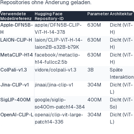
Repositories ohne Änderung geladen.
Verwendete
Hugging Face
Parameter
Architektur
Modellreferenz
Repository-ID
Apple-DFN5B-
apple/DFN5B-CLIP-
630M
Dicht (ViT-
H
ViT-H-14-378
H)
LAION-CLIP-H
laion/CLIP-ViT-H-14-
630M
Dicht (ViT-
laion2B-s32B-b79K
H)
MetaCLIP-H14
facebook/metaclip-
630M
Dicht (ViT-
h14-fullcc2.5b
H)
ColPali-v1.3
vidore/colpali-v1.3
3B
Späte
Interaktion
Jina-CLIP-v1
jinaai/jina-clip-v1
304M
Dicht (ViT-
L)
SigLIP-400M
google/siglip-
400M
Dicht (ViT-
so400m-patch14-384
So)
OpenAI-CLIP-L
openai/clip-vit-large-
304M
Dicht (ViT-
patch14-336
L)