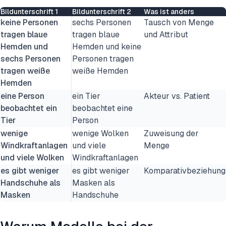
Bildunterschrift 1
Bildunterschrift 2
Was ist anders
keine Personen
sechs Personen
Tausch von Menge
tragen blaue
tragen blaue
und Attribut
Hemden und
Hemden und keine
sechs Personen
Personen tragen
tragen weiße
weiße Hemden
Hemden
eine Person
ein Tier
Akteur vs. Patient
beobachtet ein
beobachtet eine
Tier
Person
wenige
wenige Wolken
Zuweisung der
Windkraftanlagen
und viele
Menge
und viele Wolken
Windkraftanlagen
es gibt weniger
es gibt weniger
Komparativbeziehung
Handschuhe als
Masken als
Masken
Handschuhe