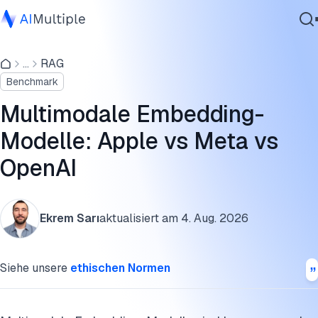
Ergebnisse des Benchmarks für multimodale Embedding-
Modelle
...
RAG
Agentische KI
Benchmark
Cybersicherheit
Funktionsweise multimodaler Embedding-Modelle
Daten
Multimodale Embedding-
Evaluierungsaufgaben: Retrieval vs. Reasoning
Unternehmenssoftware
Modelle: Apple vs Meta vs
Dienstleistungen
Technische Analyse & Implementierungsempfehlungen
OpenAI
Methodik des Benchmarks für multimodale Embeddings
Einschränkungen
Kontaktieren
Ekrem Sarı
aktualisiert am
4. Aug. 2026
Fazit
Siehe unsere
ethischen Normen
Weiterführende Literatur
Diese Forschung zitieren