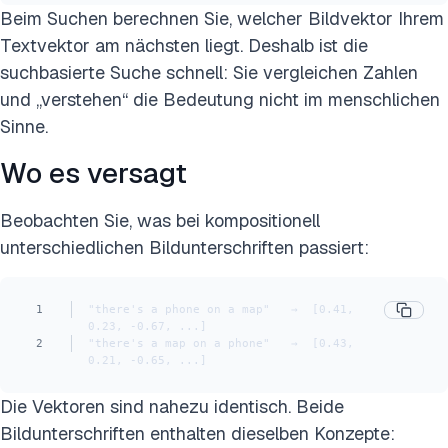
Beim Suchen berechnen Sie, welcher Bildvektor Ihrem
Textvektor am nächsten liegt. Deshalb ist die
suchbasierte Suche schnell: Sie vergleichen Zahlen
und „verstehen“ die Bedeutung nicht im menschlichen
Sinne.
Wo es versagt
Beobachten Sie, was bei kompositionell
unterschiedlichen Bildunterschriften passiert:
1
"there's a phone on a map"   →  [0.41, 
0.23, -0.67, ...]
2
"there's a map on a phone"   →  [0.43, 
0.21, -0.65, ...]
Die Vektoren sind nahezu identisch. Beide
Bildunterschriften enthalten dieselben Konzepte: