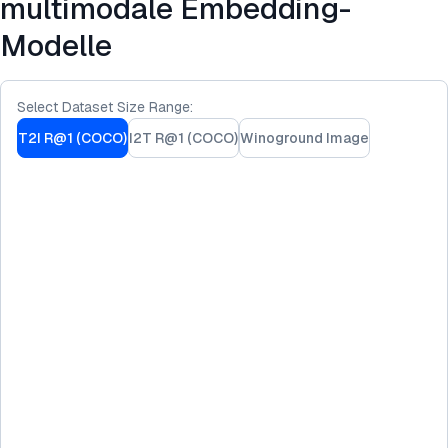
multimodale Embedding-
Modelle
Select Dataset Size Range:
T2I R@1 (COCO)
I2T R@1 (COCO)
Winoground Image