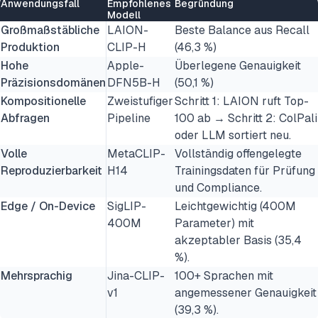
Anwendungsfall
Empfohlenes
Begründung
Modell
Großmaßstäbliche
LAION-
Beste Balance aus Recall
Produktion
CLIP-H
(46,3 %)
Hohe
Apple-
Überlegene Genauigkeit
Präzisionsdomänen
DFN5B-H
(50,1 %)
Kompositionelle
Zweistufiger
Schritt 1: LAION ruft Top-
Abfragen
Pipeline
100 ab → Schritt 2: ColPali
oder LLM sortiert neu.
Volle
MetaCLIP-
Vollständig offengelegte
Reproduzierbarkeit
H14
Trainingsdaten für Prüfung
und Compliance.
Edge / On-Device
SigLIP-
Leichtgewichtig (400M
400M
Parameter) mit
akzeptabler Basis (35,4
%).
Mehrsprachig
Jina-CLIP-
100+ Sprachen mit
v1
angemessener Genauigkeit
(39,3 %).