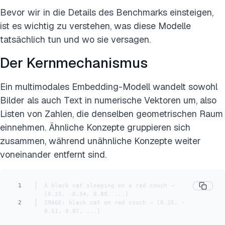
Bevor wir in die Details des Benchmarks einsteigen,
ist es wichtig zu verstehen, was diese Modelle
tatsächlich tun und wo sie versagen.
Der Kernmechanismus
Ein multimodales Embedding-Modell wandelt sowohl
Bilder als auch Text in numerische Vektoren um, also
Listen von Zahlen, die denselben geometrischen Raum
einnehmen. Ähnliche Konzepte gruppieren sich
zusammen, während unähnliche Konzepte weiter
voneinander entfernt sind.
1
A black cat sleeping on a red couch → 
[0.23, -0.54, 0.89, ...]
2
IMAGE: black cat on red couch → [0.25, -
0.51, 0.87, ...]