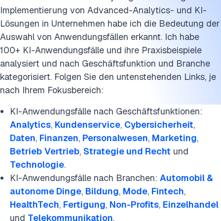
> Marketing
Implementierung von Advanced-Analytics- und KI-
> Betrieb
Lösungen in Unternehmen habe ich die Bedeutung der
Auswahl von Anwendungsfällen erkannt. Ich habe
> Vertrieb
100+ KI-Anwendungsfälle und ihre Praxisbeispiele
analysiert und nach Geschäftsfunktion und Branche
> Strategie & Recht
kategorisiert. Folgen Sie den untenstehenden Links, je
> Technologie
nach Ihrem Fokusbereich:
KI-Anwendungsfälle nach Branchen
KI-Anwendungsfälle nach Geschäftsfunktionen:
Analytics
,
Kundenservice
,
Cybersicherheit
,
> Automobil & Autonome Dinge
Daten
,
Finanzen
,
Personalwesen
,
Marketing
,
Betrieb
Vertrieb
,
Strategie und Recht
und
> Bildung
Technologie
.
> Mode
KI-Anwendungsfälle nach Branchen:
Automobil &
autonome Dinge
,
Bildung
,
Mode
,
Fintech
,
> FinTech
HealthTech
,
Fertigung
,
Non-Profits
,
Einzelhandel
und
Telekommunikation
.
> HealthTech