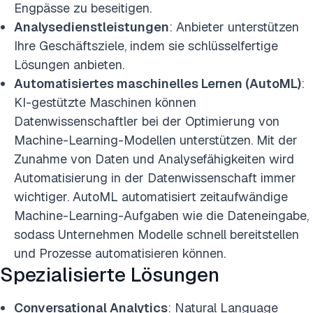
Engpässe zu beseitigen.
Analysedienstleistungen
Industrie
: Anbieter unterstützen
Ihre Geschäftsziele, indem sie schlüsselfertige
Versicherung
Energie
Finanzdienstleistungen
Gesundheitspflege
Lösungen anbieten.
Einzelhandel
Transport / Versand
Versorgungsunternehmen
Automatisiertes maschinelles Lernen (AutoML)
:
Technologie
Unterhaltung
Freizeit / Reisen
KI-gestützte Maschinen können
Medien / Verlagswesen
Herstellung
Speisen / Getränke
Datenwissenschaftler bei der Optimierung von
Pharma / Kosmetik
Soziale und bürgerliche Organisationen
Machine-Learning-Modellen unterstützen. Mit der
Sport
Professionelle Dienstleistungen
Ausbildung
Regierung
Zunahme von Daten und Analysefähigkeiten wird
Verteidigung / Militär / Weltraum
Automatisierung in der Datenwissenschaft immer
wichtiger. AutoML automatisiert zeitaufwändige
Geschäftsfunktion
Machine-Learning-Aufgaben wie die Dateneingabe,
Kundenerfolg
Finanzen
Daten
Verkäufe
Ansprüche
Analysen
sodass Unternehmen Modelle schnell bereitstellen
Technologie
Marketing
Lieferkette
Forschung und Entwicklung
und Prozesse automatisieren können.
Betrieb
Maschinenbau
Kreditvergabe
Personalwesen
Spezialisierte Lösungen
Conversational Analytics
: Natural Language