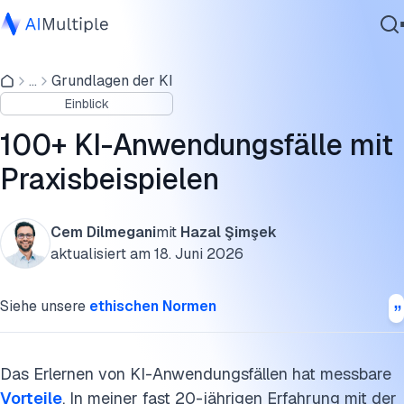
Generative KI und agentenbasierte KI-Anwendungsfälle
...
Grundlagen der KI
Agentische KI
KI-Anwendungsfälle nach Geschäftsfunktionen
Einblick
Cybersicherheit
> Analytics
Daten
100+ KI-Anwendungsfälle mit
Unternehmenssoftware
> Kundenservice
Praxisbeispielen
Dienstleistungen
> Cybersicherheit
Cem Dilmegani
mit
Hazal Şimşek
> Daten
aktualisiert am
18. Juni 2026
Kontaktieren
> Energie
Siehe unsere
ethischen Normen
> Finanzen
> Personalwesen
Das Erlernen von KI-Anwendungsfällen hat messbare
Vorteile
. In meiner fast 20-jährigen Erfahrung mit der