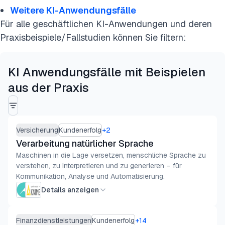
Weitere KI-Anwendungsfälle
> Fertigung
Für alle geschäftlichen KI-Anwendungen und deren
Praxisbeispiele/Fallstudien können Sie filtern:
> Non-Profits
> Einzelhandel
KI Anwendungsfälle mit Beispielen
> Telekommunikation
aus der Praxis
Weitere KI-Anwendungsfälle
Warum sollte man sich über KI-Anwendungsfälle
Versicherung
Kundenerfolg
+
2
informieren?
Verarbeitung natürlicher Sprache
Maschinen in die Lage versetzen, menschliche Sprache zu
Fazit
verstehen, zu interpretieren und zu generieren – für
Kommunikation, Analyse und Automatisierung.
FAQs
Details anzeigen
Diese Forschung zitieren
Finanzdienstleistungen
Kundenerfolg
+
14